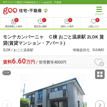
NTTグループ運営の不動産総合サイト goo住宅・不動産
0
1
0
0
最近検索した条件
最近見た物件
保存した条件
お気に入り
モンテカンパーニャ Ｃ棟 おごと温泉駅 2LDK 賃
貸(賃貸マンション・アパート)
2LDK / おごと温泉駅
情報提供元
SUUMO
6.60
賃料
万円
/ 管理費等4000円
1
/
14