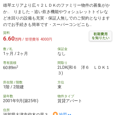
雄琴エリアより広々２ＬＤＫのファミリー物件の募集がか
か... りました・追い炊き機能やウォシュレットトイレな
ど水回りの設備も充実・保証人無しでのご契約となります
のでお手続きも簡単です・スーパーコンビニも...
賃料
初期費用
6.60
を知りたい
/ 管理費等 4000円
万円
敷 / 礼
保証金
1ヶ月 / 2ヶ月
なし
専有面積
間取り
2
2LDK(和６ 洋６ ＬＤＫ１
60.89m
３)
所在階 / 階数
方位
1階 / 2階建
東
築年数
物件タイプ
2001年9月(築25年)
賃貸アパート
住所
滋賀県大津市仰木の里３
地図