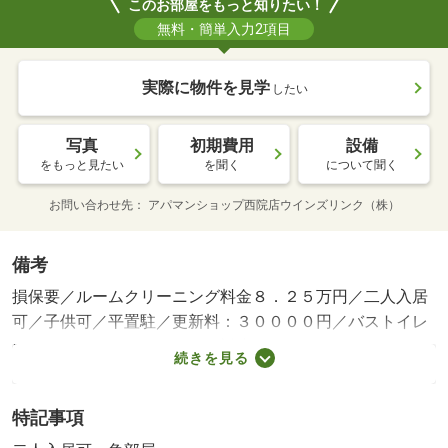
このお部屋をもっと知りたい！
無料・簡単入力2項目
実際に物件を見学
したい
写真
初期費用
設備
をもっと見たい
を聞く
について聞く
お問い合わせ先
アパマンショップ西院店ウインズリンク（株）
備考
損保要／ルームクリーニング料金８．２５万円／二人入居
可／子供可／平置駐／更新料：３００００円／バストイレ
別／バルコニー／ガスコンロ対応／クロゼット／シャワー
続きを見る
付洗面台／浴室乾燥機／室内洗濯置／シューズボックス／
追焚機能浴室／角住戸／温水洗浄便座／脱衣所／洗面所独
特記事項
立／駐輪場／押入／ＣＡＴＶ／即入居可／敷金１ヶ月／二
人入居相談／３駅以上利用可／平面駐車場／ＬＤＫ１２畳