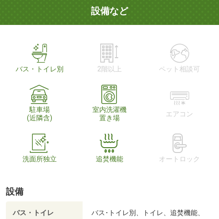
設備など
バス・トイレ別
2階以上
ペット相談可
駐車場
室内洗濯機
エアコン
(近隣含)
置き場
洗面所独立
追焚機能
オートロック
設備
バス・トイレ
バス･トイレ別、トイレ、追焚機能、