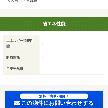
二人入居可・角部屋
以上／和室／全居室６畳以上／都市ガス／ＢＳ／礼金２ヶ
月／ＩＴ重説 対応物件／仰木の里幼稚園（幼稚園・保育
園）まで１７０ｍ／フレスコ 仰木の里店（スーパー）ま
省エネ性能
で８００ｍ／ホームセンターアヤハディオ 堅田店（ホー
ムセンター）まで１６００ｍ／スギ薬局 衣川店（ドラッ
グストア）まで１６００ｍ／ガスト雄琴店（飲食店）まで
エネルギー消費性
１７００ｍ／琵琶湖大橋病院（病院）まで４５００ｍ/賃貸
-
能
戸数:4戸
断熱性能
-
目安光熱費
-
無料・簡単2項目！
この物件にお問い合わせする