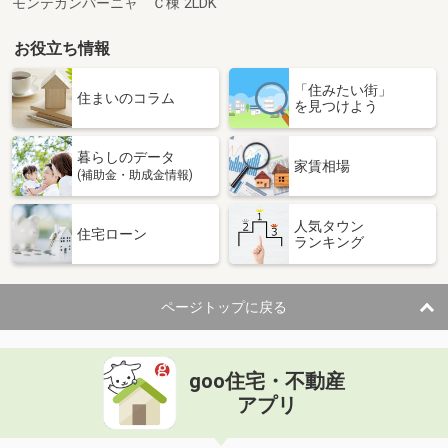
モンテカンパーニャ Ｃ棟 2LDK
お役立ち情報
「住みたい街」
住まいのコラム
を見つけよう
暮らしのデータ
家賃相場
(補助金・助成金情報)
人気タウン
住宅ローン
ランキング
ページトップに戻る
goo住宅・不動産
アプリ