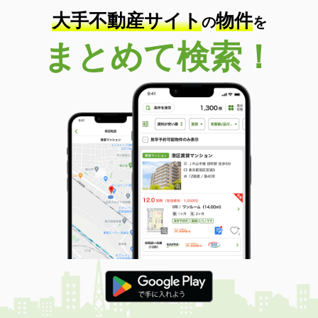
大手不動産サイト
物件
の
を
まとめて検索！