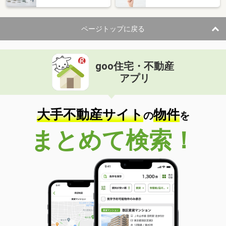
ページトップに戻る
goo住宅・不動産
アプリ
大手不動産サイト
物件
の
を
まとめて検索！