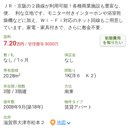
ＪＲ・京阪の２路線が利用可能！各種商業施設も豊富な、
便... 利な立地です。モニター付きインターホンや浴室乾
燥機などに加え、Ｗｉ－Ｆｉ対応のネット回線もご用意し
ています。家電・家具付きで、さらに敷金不要...
賃料
初期費用
7.20
を知りたい
/ 管理費等 8000円
万円
敷 / 礼
保証金
なし / 1ヶ月
なし
専有面積
間取り
2
1K(洋６ Ｋ２)
20.28m
所在階 / 階数
方位
3階 / 3階建
南東
築年数
物件タイプ
2008年9月(築18年)
賃貸アパート
住所
滋賀県大津市松本２
地図