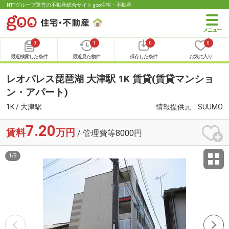
NTTグループ運営の不動産総合サイト goo住宅・不動産
0
1
0
0
最近検索した条件
最近見た物件
保存した条件
お気に入り
レオパレス琵琶湖 大津駅 1K 賃貸(賃貸マンショ
ン・アパート)
1K / 大津駅
情報提供元
SUUMO
7.20
賃料
万円
/ 管理費等8000円
1
/
9