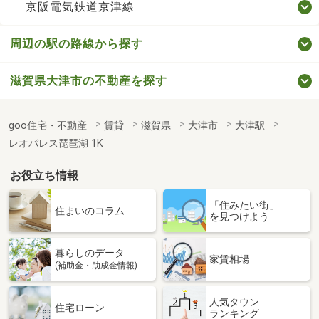
京阪電気鉄道京津線
周辺の駅の路線から探す
滋賀県大津市の不動産を探す
goo住宅・不動産
賃貸
滋賀県
大津市
大津駅
レオパレス琵琶湖 1K
お役立ち情報
「住みたい街」
住まいのコラム
を見つけよう
暮らしのデータ
家賃相場
(補助金・助成金情報)
人気タウン
住宅ローン
ランキング