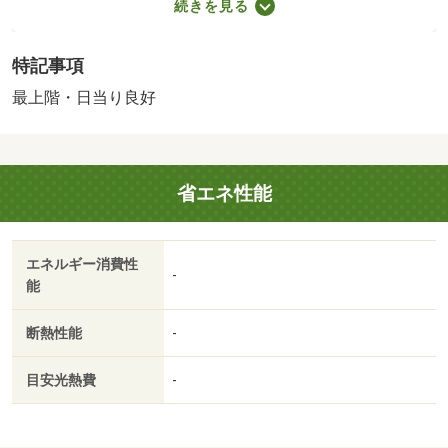
続きを見る
委託料 利用料の１００％～１２０％）／更新料：１６５
００円 更新手数料：１６５００円／バストイレ別／バル
特記事項
コニー／エアコン／ＴＶインターホン／浴室乾燥機／室内
洗濯置／陽当り良好／２口コンロ／駐輪場／押入／光ファ
最上階・日当り良好
イバー／最上階／敷金不要／ＩＨクッキングヒーター／電
気コンロ／ロフト／全居室洋室／学生相談／家電付／３駅
以上利用可／駅徒歩５分以内／上階無し／敷地内ごみ置き
省エネ性能
場／東南向き／全居室６畳以上／プロパンガス／じゅうた
ん張／年内入居可／礼金１ヶ月／ＩＴ重説 対応物件／大
津中央郵便局（郵便局）まで１２０ｍ／滋賀県警察本部
エネルギー消費性
（警察署・交番）まで１７２ｍ／関西みらい銀行 びわこ
-
能
営業部（銀行）まで１８４ｍ／ロイヤルホスト 浜大津店
（飲食店）まで２７７ｍ／ローソン 大津島の関店（コン
断熱性能
-
ビニ）まで３１１ｍ／ＪＡバンク滋賀信連 本所（銀行）
まで３７１ｍ／京阪石山坂本線浜大津駅徒歩１３分/賃貸戸
目安光熱費
-
数:18戸