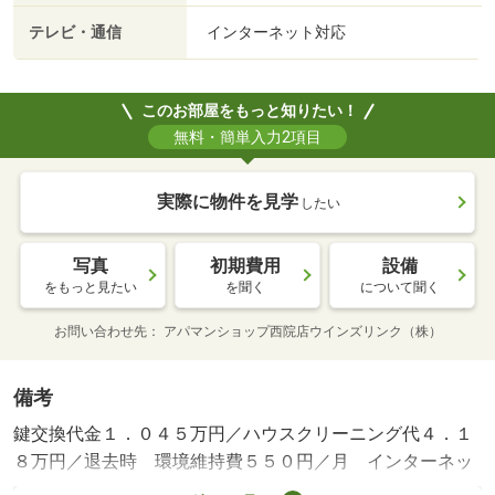
テレビ・通信
インターネット対応
このお部屋をもっと知りたい！
無料・簡単入力2項目
実際に物件を見学
したい
写真
初期費用
設備
をもっと見たい
を聞く
について聞く
お問い合わせ先
アパマンショップ西院店ウインズリンク（株）
備考
鍵交換代金１．０４５万円／ハウスクリーニング代４．１
８万円／退去時 環境維持費５５０円／月 インターネッ
ト料金（定額）３６３０円／月／保証会社利用必：（保証