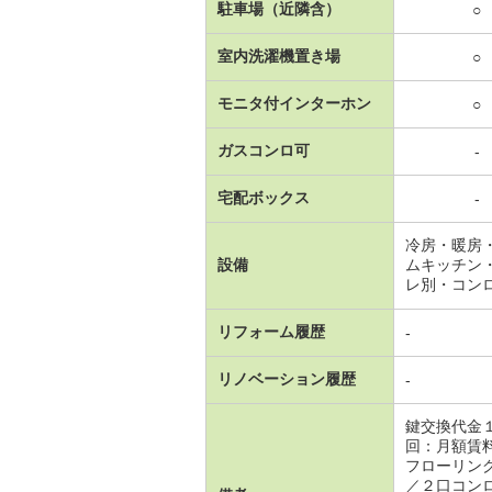
駐車場（近隣含）
○
室内洗濯機置き場
○
モニタ付インターホン
○
ガスコンロ可
-
宅配ボックス
-
冷房・暖房
設備
ムキッチン
レ別・コン
リフォーム履歴
-
リノベーション履歴
-
鍵交換代金
回：月額賃
フローリン
／２口コン