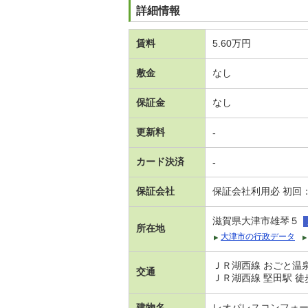
詳細情報
賃料
5.60万円
敷金
なし
保証金
なし
更新料
-
カード決済
-
保証会社
保証会社利用必 初回
滋賀県大津市雄琴５
所在地
大津市の行政データ
ＪＲ湖西線 おごと温泉
交通
ＪＲ湖西線 堅田駅 徒歩
建物名
レオパレスコンフォ