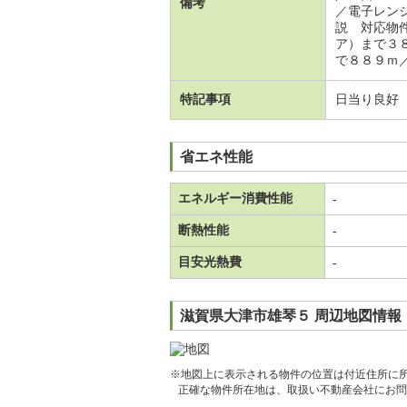
備考
／電子レン
説 対応物
ア）まで３
で８８９ｍ
特記事項
日当り良好
省エネ性能
エネルギー消費性能
-
断熱性能
-
目安光熱費
-
滋賀県大津市雄琴５ 周辺地図情報
※地図上に表示される物件の位置は付近住所に
正確な物件所在地は、取扱い不動産会社にお問