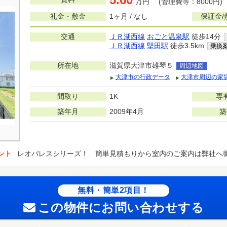
万円 (管理費等：8000円)
礼金・敷金
1ヶ月 / なし
保証金/
交通
ＪＲ湖西線
おごと温泉駅
徒歩14分
ＪＲ湖西線
堅田駅
徒歩3.5km
乗換
所在地
滋賀県大津市雄琴５
周辺地図
大津市の行政データ
大津市周辺の家
間取り
1K
専
築年月
2009年4月
築
ント
レオパレスシリーズ！ 簡単見積もりから室内のご案内は弊社へ
無料・簡単2項目！
この物件にお問い合わせする