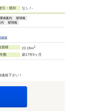
敷引・償却
なし / -
乗換案内
駅情報
案内
駅情報
賃相場
有面積
2
23.18m
年数
築17年5ヶ月
御連絡下さい！