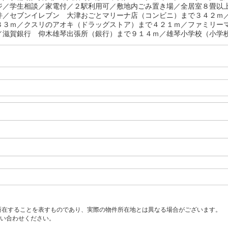
ジ／学生相談／家電付／２駅利用可／敷地内ごみ置き場／全居室８畳以
件／セブンイレブン 大津おごとマリーナ店（コンビニ）まで３４２ｍ
８３ｍ／クスリのアオキ（ドラッグストア）まで４２１ｍ／ファミリー
／滋賀銀行 仰木雄琴出張所（銀行）まで９１４ｍ／雄琴小学校（小学校）
所在することを表すものであり、実際の物件所在地とは異なる場合がございます。
い合わせください。