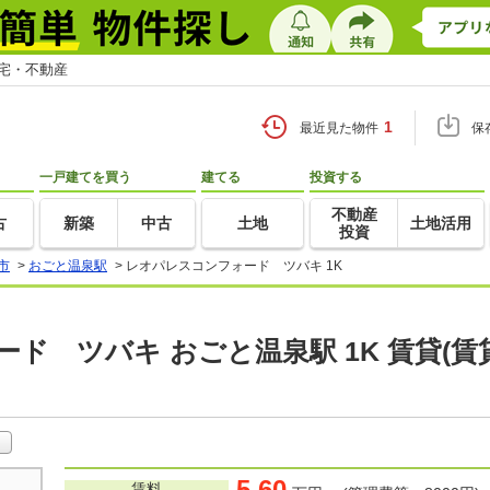
住宅・不動産
1
最近見た物件
保
一戸建てを買う
建てる
投資する
不動産
古
新築
中古
土地
土地活用
投資
市
>
おごと温泉駅
>
レオパレスコンフォード ツバキ 1K
ド ツバキ おごと温泉駅 1K 賃貸(
5.60
賃料