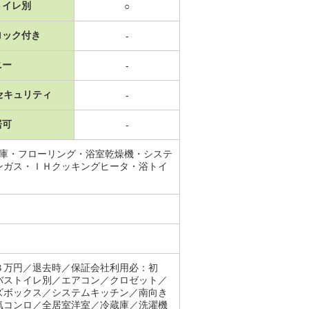
トイレ別
○
ロック付き
-
ニー
-
セキュリティ
-
居可
-
蔵庫・フローリング・浴室乾燥機・システ
ンガス・ＩＨクッキングヒータ・浴トイ
８万円／退去時／保証会社利用必：初
バストイレ別／エアコン／クロゼット／
ズボックス／システムキッチン／南向き
気コンロ／全居室洋室／冷蔵庫／洗濯機