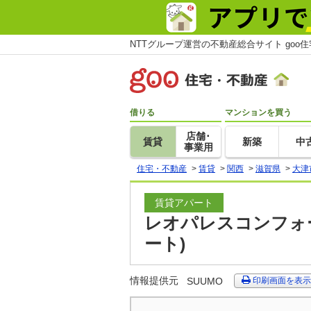
NTTグループ運営の不動産総合サイト goo
借りる
マンションを買う
店舗･
賃貸
新築
中
事業用
住宅・不動産
>
賃貸
>
関西
>
滋賀県
>
大津
賃貸アパート
レオパレスコンフォー
ート)
情報提供元
SUUMO
印刷画面を表示