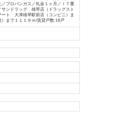
上／プロパンガス／礼金１ヶ月／ＩＴ重
／サンドラッグ 雄琴店（ドラッグスト
マート 大津雄琴駅前店（コンビニ）ま
まで１１１９ｍ/賃貸戸数:18戸