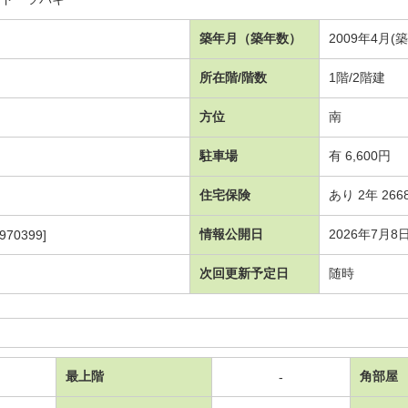
）
築年月（築年数）
2009年4月(
所在階/階数
1階/2階建
方位
南
駐車場
有 6,600円
住宅保険
あり 2年 266
情報公開日
2026年7月8
970399]
次回更新予定日
随時
最上階
角部屋
-