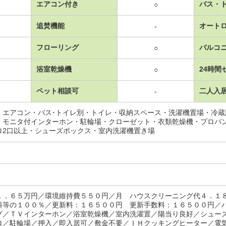
エアコン付き
バス・
○
追焚機能
オート
-
フローリング
バルコ
○
浴室乾燥機
24時間
○
ペット相談可
二人入
-
・エアコン・バス･トイレ別・トイレ・収納スペース・洗濯機置場・冷
・モニタ付インターホン・駐輪場・クローゼット・衣類乾燥機・プロパ
ロ2口以上・シューズボックス・室内洗濯機置き場
１．６５万円／環境維持費５５０円／月 ハウスクリーニング代４．１
料等の１００％／更新料：１６５００円 更新手数料：１６５００円／
グ／ＴＶインターホン／浴室乾燥機／室内洗濯置／陽当り良好／シュー
ロ／駐輪場／押入／即入居可／敷金不要／ＩＨクッキングヒーター／電