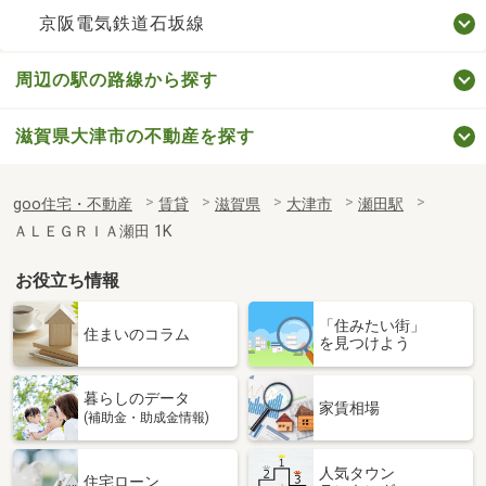
京阪電気鉄道石坂線
周辺の駅の路線から探す
滋賀県大津市の不動産を探す
goo住宅・不動産
賃貸
滋賀県
大津市
瀬田駅
ＡＬＥＧＲＩＡ瀬田 1K
お役立ち情報
「住みたい街」
住まいのコラム
を見つけよう
暮らしのデータ
家賃相場
(補助金・助成金情報)
人気タウン
住宅ローン