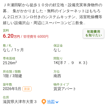
ＪＲ瀬田駅から徒歩１０分の好立地・設備充実単身物件の
募... 集がかかりました・無料のインターネットはもちろ
ん２口ガスコンロ付きのシステムキッチン、浴室乾燥機等
嬉しい設備沢山・周辺にスーパーコンビニ飲食...
賃料
初期費用
6.20
を知りたい
/ 管理費等 6000円
万円
敷 / 礼
保証金
なし / 1ヶ月
なし
専有面積
間取り
2
1K(洋７．９ Ｋ３)
25.26m
所在階 / 階数
方位
1階 / 3階建
南西
築年数
物件タイプ
2026年5月
賃貸アパート
新築
住所
滋賀県大津市大萱３
地図