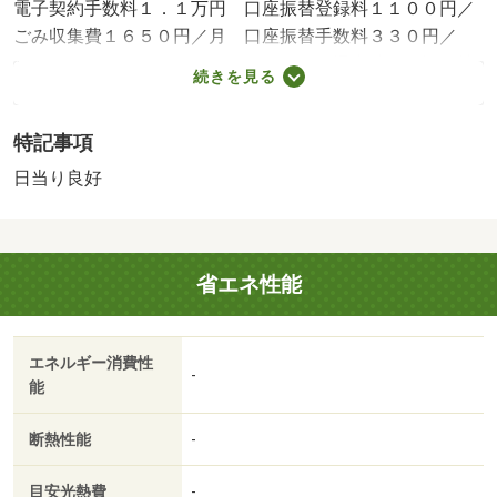
電子契約手数料１．１万円 口座振替登録料１１００円／
ごみ収集費１６５０円／月 口座振替手数料３３０円／
月 ハウスクリーニング代３．３万円／退去時／保証会社
続きを見る
利用必：初回：月額賃料等の５０％、更新時：２．２万円
／２年／更新料：６２０００円 更新手数料：無／バスト
特記事項
イレ別／バルコニー／エアコン／ガスコンロ対応／クロゼ
ット／フローリング／シャワー付洗面台／ＴＶインターホ
日当り良好
ン／浴室乾燥機／陽当り良好／シューズボックス／システ
ムキッチン／温水洗浄便座／脱衣所／洗面所独立／２口コ
ンロ／駐輪場／宅配ボックス／押入／即入居可／敷金不要
省エネ性能
／全居室洋室／単身者相談／ネット使用料不要／築２年以
内／３駅以上利用可／駅徒歩１０分以内／敷地内ごみ置き
場／南西向き／全居室６畳以上／プロパンガス／礼金１ヶ
エネルギー消費性
月／ＩＴ重説 対応物件／セブンイレブン 大津大萱３丁
-
能
目店（コンビニ）まで２６６ｍ／ファミリーマート 大津
大萱店（コンビニ）まで４２５ｍ／瀬田大江郵便局（郵便
断熱性能
-
局）まで４８０ｍ／滋賀銀行 瀬田駅前支店（銀行）まで
５７３ｍ／ローソン 大萱１丁目店（コンビニ）まで５７
目安光熱費
-