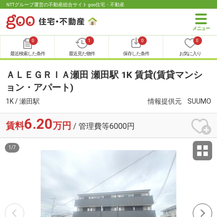
NTTグループ運営の不動産総合サイト goo住宅・不動産
0
1
0
0
最近検索した条件
最近見た物件
保存した条件
お気に入り
ＡＬＥＧＲＩＡ瀬田 瀬田駅 1K 賃貸(賃貸マンシ
ョン・アパート)
1K / 瀬田駅
情報提供元
SUUMO
6.20
賃料
万円
/ 管理費等6000円
1
/
7