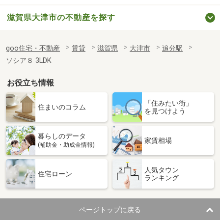
滋賀県大津市の不動産を探す
goo住宅・不動産
賃貸
滋賀県
大津市
追分駅
ソシア８ 3LDK
お役立ち情報
「住みたい街」
住まいのコラム
を見つけよう
暮らしのデータ
家賃相場
(補助金・助成金情報)
人気タウン
住宅ローン
ランキング
ページトップに戻る