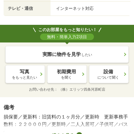
テレビ・通信
インターネット対応
このお部屋をもっと知りたい！
無料・簡単入力2項目
実際に物件を見学
したい
写真
初期費用
設備
をもっと見たい
を聞く
について聞く
お問い合わせ先
（株）エリッツ四条河原町店
備考
損保要／更新料：旧賃料の１ヶ月分／更新時 更新事務手
数料：２２０００円／更新時／二人入居可／子供可／バス
トイレ別／バルコニー／ガスコンロ対応／クロゼット／フ