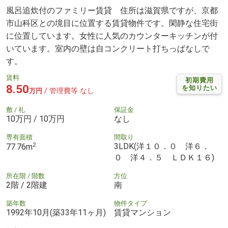
風呂追炊付のファミリー賃貸 住所は滋賀県ですが、京都
市山科区との境目に位置する賃貸物件です。閑静な住宅街
に位置しています。女性に人気のカウンターキッチンが付
いています。室内の壁は自コンクリート打ちっぱなしで
す。
賃料
初期費用
8.50
を知りたい
/ 管理費等 なし
万円
敷 / 礼
保証金
10万円 / 10万円
なし
専有面積
間取り
2
3LDK(洋１０．０ 洋６．
77.76m
０ 洋４．５ ＬＤＫ１６)
所在階 / 階数
方位
2階 / 2階建
南
築年数
物件タイプ
1992年10月(築33年11ヶ月)
賃貸マンション