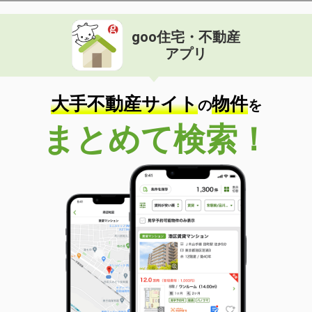
goo住宅・不動産
アプリ
大手不動産サイト
物件
の
を
まとめて検索！