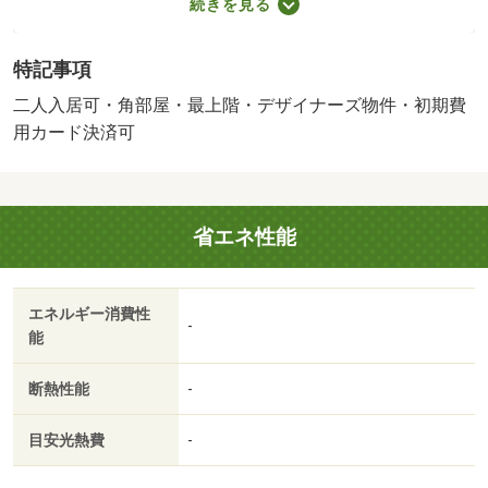
続きを見る
ローリング／ＴＶインターホン／室内洗濯置／システムキ
ッチン／南向き／追焚機能浴室／角住戸／洗面所独立／洗
特記事項
面化粧台／駐輪場／光ファイバー／最上階／３口以上コン
ロ／対面式キッチン／駐車場１台無料／全居室洋室／バイ
二人入居可・角部屋・最上階・デザイナーズ物件・初期費
ク置場／デザイナーズ／収納１間半／エアコン２台／ＬＤ
用カード決済可
Ｋ１５畳以上／ネット専用回線／高温差湯式／駅前／都市
ガス／ＩＴ重説 対応物件／初期費用カード決済可／フレ
スコ四ノ宮店（スーパー）まで４５０ｍ／ローソン山科四
省エネ性能
ノ宮垣ノ内町（コンビニ）まで８００ｍ／かるがも薬局山
科店（ドラッグストア）まで９５０ｍ／洛和会音羽病院
（病院）まで１０００ｍ／藤尾小学校（小学校）まで２８
エネルギー消費性
０ｍ／音羽中学校（中学校）まで１６００ｍ/賃貸戸数:8戸
-
能
断熱性能
-
目安光熱費
-