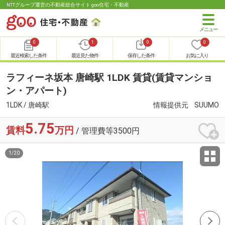
NTTグループ運営の不動産総合サイト goo住宅・不動産
0
1
0
0
最近検索した条件
最近見た物件
保存した条件
お気に入り
ラフィーネ坂本 唐崎駅 1LDK 賃貸(賃貸マンショ
ン・アパート)
1LDK / 唐崎駅
情報提供元
SUUMO
5.75
賃料
万円
/ 管理費等3500円
1
/
20