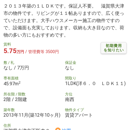
２０１３年築の１ＬＤＫです。保証人不要。 滋賀県大津
市の物件です。リビングが１１帖ありますので、広く使っ
ていただけます。大手ハウスメーカー施工の物件ですの
で、設備面も充実しております。収納も大き目なので、荷
物の多い方にもおすすめです。
賃料
初期費用
5.75
を知りたい
/ 管理費等 3500円
万円
敷 / 礼
保証金
なし / 7万円
なし
専有面積
間取り
2
1LDK(洋６．０ ＬＤＫ１１)
45.97m
所在階 / 階数
方位
2階 / 2階建
南西
築年数
物件タイプ
2013年11月(築12年10ヶ月)
賃貸アパート
住所