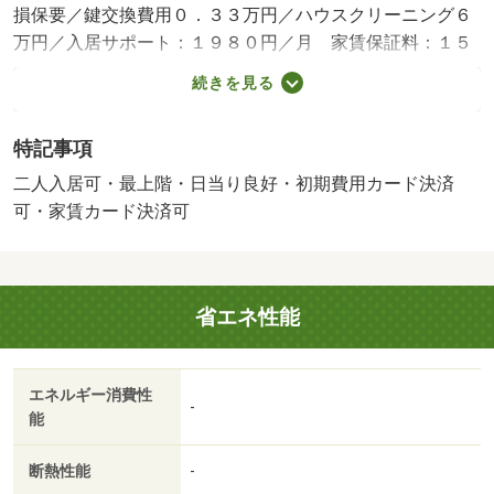
損保要／鍵交換費用０．３３万円／ハウスクリーニング６
万円／入居サポート：１９８０円／月 家賃保証料：１５
０６円／月 更新事務手数料：２２０００円／更新時／保
続きを見る
証会社利用必：賃貸保証料２２０００円／二人入居可／子
供可／バストイレ別／バルコニー／エアコン／ガスコンロ
特記事項
対応／フローリング／シャワー付洗面台／ＴＶインターホ
ン／浴室乾燥機／室内洗濯置／陽当り良好／追焚機能浴室
二人入居可・最上階・日当り良好・初期費用カード決済
／温水洗浄便座／洗面所独立／駐輪場／最上階／敷金不要
可・家賃カード決済可
／照明付／全居室洋室／収納１間半／ネット使用料不要／
クロゼット２ヶ所／敷地内ごみ置き場／南西向き／プロパ
ンガス／ＢＳ／ＩＴ重説 対応物件／初期費用カード決済
省エネ性能
可／家賃カード決済可／フレンドマート唐崎店（スーパ
ー）まで２３００ｍ／ファミリーマート大津唐崎１丁目
（コンビニ）まで１２００ｍ／クスリのアオキ大津唐崎店
エネルギー消費性
（ドラッグストア）まで１７００ｍ／琵琶湖中央病院（病
-
能
院）まで１４００ｍ／成安造形大学（大学・短大）まで６
７００ｍ／坂本小学校（小学校）まで１５００ｍ/賃貸戸
断熱性能
-
数:10戸