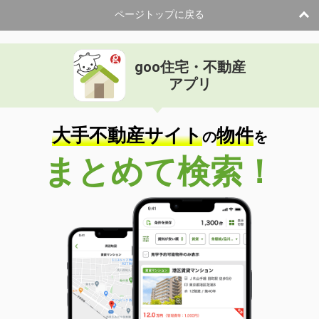
ページトップに戻る
goo住宅・不動産
アプリ
大手不動産サイト
物件
の
を
まとめて検索！