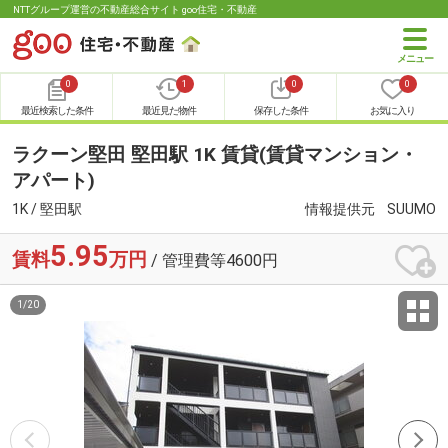
NTTグループ運営の不動産総合サイト goo住宅・不動産
0
1
0
0
最近検索した条件
最近見た物件
保存した条件
お気に入り
ラクーン堅田 堅田駅 1K 賃貸(賃貸マンション・
アパート)
1K / 堅田駅
情報提供元
SUUMO
5.95
賃料
万円
/ 管理費等4600円
1
/
20