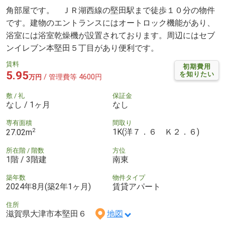
角部屋です。 ＪＲ湖西線の堅田駅まで徒歩１０分の物件
です。建物のエントランスにはオートロック機能があり、
浴室には浴室乾燥機が設置されております。周辺にはセブ
ンイレブン本堅田５丁目があり便利です。
賃料
初期費用
5.95
を知りたい
/ 管理費等 4600円
万円
敷 / 礼
保証金
なし / 1ヶ月
なし
専有面積
間取り
2
1K(洋７．６ Ｋ２．６)
27.02m
所在階 / 階数
方位
1階 / 3階建
南東
築年数
物件タイプ
2024年8月(築2年1ヶ月)
賃貸アパート
住所
滋賀県大津市本堅田６
地図