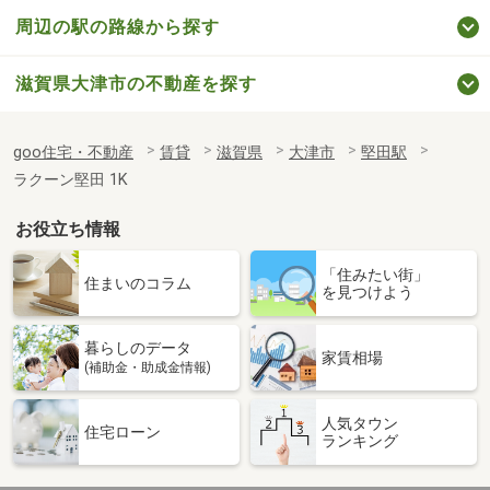
周辺の駅の路線から探す
滋賀県大津市の不動産を探す
goo住宅・不動産
賃貸
滋賀県
大津市
堅田駅
ラクーン堅田 1K
お役立ち情報
「住みたい街」
住まいのコラム
を見つけよう
暮らしのデータ
家賃相場
(補助金・助成金情報)
人気タウン
住宅ローン
ランキング