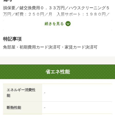
損保要／鍵交換費用０．３３万円／ハウスクリーニング５
万円／町費：２５０円／月 入居サポート：１９８０円／
月 家賃保証料：１４５９円／月 口座振替手数料：１７
続きを見る
０円／月 更新事務手数料：２２０００円／更新時／保証
会社利用必：賃貸保証料２２０００円／単身者限定／子供
特記事項
不可／バストイレ別／バルコニー／エアコン／ガスコンロ
対応／フローリング／シャワー付洗面台／ＴＶインターホ
角部屋・初期費用カード決済可・家賃カード決済可
ン／浴室乾燥機／オートロック／室内洗濯置／シューズボ
ックス／システムキッチン／追焚機能浴室／角住戸／温水
洗浄便座／洗面所独立／２口コンロ／駐輪場／宅配ボック
省エネ性能
ス／敷金不要／照明付／全居室洋室／ネット使用料不要／
床下収納／築２年以内／クロゼット２ヶ所／駅徒歩１０分
以内／敷地内ごみ置き場／東南向き／都市ガス／ＢＳ／礼
エネルギー消費性
金１ヶ月／ＩＴ重説 対応物件／初期費用カード決済可／
-
能
家賃カード決済可／アルプラザ堅田（スーパー）まで６０
０ｍ／セブンイレブン本堅田５丁目（コンビニ）まで７５
断熱性能
-
０ｍ／クスリのアオキ堅田店（ドラッグストア）まで２０