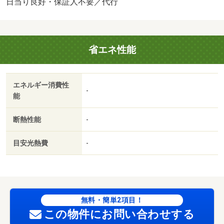
／３駅以上利用可／駅徒歩５分以内／敷地内ごみ置き場／
日当り良好・保証人不要／代行
東南向き／全居室６畳以上／プロパンガス／年内入居可／
礼金１ヶ月／ＩＴ重説 対応物件／セブンイレブン 大津
南志賀４丁目店（コンビニ）まで１１２ｍ／フレンドマー
省エネ性能
ト 唐崎店（スーパー）まで１９４ｍ／ファミリーマー
ト 大津高砂店（コンビニ）まで４２４ｍ／キリン堂 大
津京店（ドラッグストア）まで４２７ｍ／大津南志賀郵便
エネルギー消費性
局（郵便局）まで４５２ｍ／サンディ 大津際川店（スー
-
能
パー）まで４５５ｍ／京阪石山坂本線穴太駅徒歩２２分/賃
貸戸数:22戸
断熱性能
-
目安光熱費
-
無料・簡単2項目！
この物件にお問い合わせする