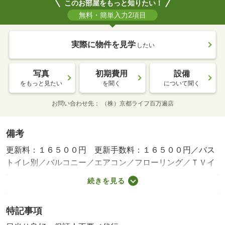
このお部屋をもっと知りたい！
無料・簡単入力2項目
実際に物件を見学
したい
写真
初期費用
設備
をもっと見たい
を聞く
について聞く
お問い合わせ先
（株）京都ライフ百万遍店
備考
更新料：１６５００円 更新手数料：１６５００円／バス
トイレ別／バルコニー／エアコン／フローリング／ＴＶイ
ンターホン／浴室乾燥機／室内洗濯置／陽当り良好／シュ
続きを見る
ーズボックス／システムキッチン／温水洗浄便座／駐輪場
／宅配ボックス／押入／光ファイバー／敷金不要／ＩＨク
特記事項
ッキングヒーター／電気コンロ／全居室洋室／保証人不要