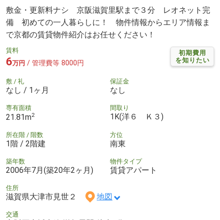
敷金・更新料ナシ 京阪滋賀里駅まで３分 レオネット完
備 初めての一人暮らしに！ 物件情報からエリア情報ま
で京都の賃貸物件紹介はお任せください！
賃料
初期費用
6
を知りたい
/ 管理費等 8000円
万円
敷 / 礼
保証金
なし / 1ヶ月
なし
専有面積
間取り
2
1K(洋６ Ｋ３)
21.81m
所在階 / 階数
方位
1階 / 2階建
南東
築年数
物件タイプ
2006年7月(築20年2ヶ月)
賃貸アパート
住所
滋賀県大津市見世２
地図
交通