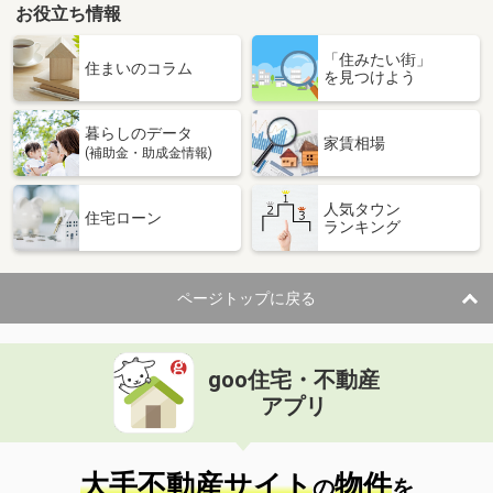
お役立ち情報
「住みたい街」
住まいのコラム
を見つけよう
暮らしのデータ
家賃相場
(補助金・助成金情報)
人気タウン
住宅ローン
ランキング
ページトップに戻る
goo住宅・不動産
アプリ
大手不動産サイト
物件
の
を