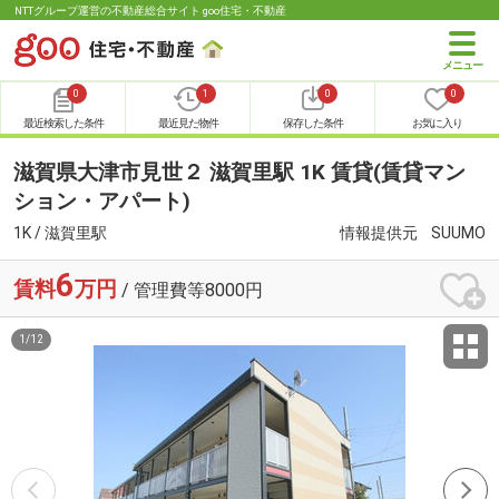
NTTグループ運営の不動産総合サイト goo住宅・不動産
0
1
0
0
最近検索した条件
最近見た物件
保存した条件
お気に入り
滋賀県大津市見世２ 滋賀里駅 1K 賃貸(賃貸マン
ション・アパート)
1K / 滋賀里駅
情報提供元
SUUMO
6
賃料
万円
/ 管理費等8000円
1
/
12