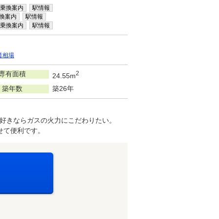
乗換案内
駅情報
換案内
駅情報
乗換案内
駅情報
賃相場
専有面積
2
24.55m
築年数
築26年
好きならガスの火力にこだわりたい。
せて便利です。