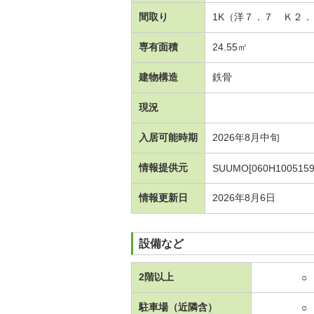
間取り
1K（洋７．７ Ｋ２．
専有面積
24.55㎡
建物構造
鉄骨
現況
入居可能時期
2026年8月中旬
情報提供元
SUUMO[060H1005159
情報更新日
2026年8月6日
設備など
2階以上
○
駐車場（近隣含）
○