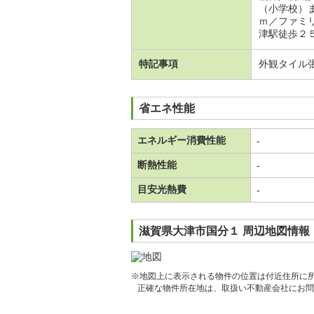
（小学校）
ｍ／ファミ
津駅徒歩２５
特記事項
外観タイル
省エネ性能
エネルギー消費性能
-
断熱性能
-
目安光熱費
-
滋賀県大津市国分１ 周辺地図情報
※地図上に表示される物件の位置は付近住所に
正確な物件所在地は、取扱い不動産会社にお問