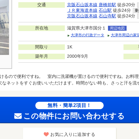
交通
京阪石山坂本線
唐橋前駅
徒歩20分
ＪＲ東海道本線
石山駅
徒歩24分
乗
京阪石山坂本線
石山寺駅
徒歩24分
所在地
滋賀県大津市国分１
周辺地図
大津市の行政データ
大津市周辺の家
間取り
1K
築年月
2000年9月
けるので便利ですね。 室内に洗濯機が置けるので便利ですね。お料理
欠なネットをすぐお使いいただけます。時間がない時も、さっと汗を流
無料・簡単2項目！
この物件にお問い合わせする
お気に入りに追加する