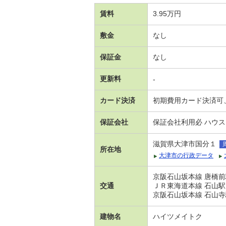
賃料
3.95万円
敷金
なし
保証金
なし
更新料
-
カード決済
初期費用カード決済可
保証会社
保証会社利用必 ハウス
滋賀県大津市国分１
所在地
大津市の行政データ
京阪石山坂本線 唐橋前
交通
ＪＲ東海道本線 石山駅
京阪石山坂本線 石山寺
建物名
ハイツメイトク