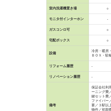
室内洗濯機置き場
○
モニタ付インターホン
-
ガスコンロ可
○
宅配ボックス
○
冷房・暖房
設備
ＢＯＸ・駐
リフォーム履歴
-
リノベーション履歴
-
保証会社利
ーニング費
鍵セット費
ファイバー
備考
要／３駅以
物件／初期