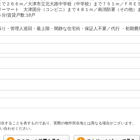
まで２６６ｍ／大津市立北大路中学校（中学校）まで７５１ｍ／ＦＲＥ
リーマート 大津国分（コンビニ）まで４８１ｍ／南消防署（その他）
分/賃貸戸数:18戸
張り・管理人巡回・最上階・閑静な住宅街・保証人不要／代行 ・初期費
所在することを表すものであり、実際の物件所在地とは異なる場合がございます。
い合わせください。