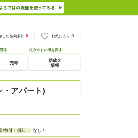
0
0
存した検索条件
お気に入り
売る
住みやすい街を探す
助成金
売却
情報
ン・アパート)
金/敷引・償却
なし / -