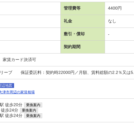
管理費等
4400円
礼金
なし
敷引・償却
-
契約期間
、家賃カード決済可
リーブ 保証委託料：契約時22000円／月額、賃料総額の2.2％又は5.
周辺地図
大津市周辺の家賃相場
駅 徒歩20分
乗換案内
 徒歩24分
乗換案内
駅 徒歩24分
乗換案内