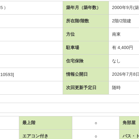
５）
築年月（築年数）
2000年9月(築
所在階/階数
2階/2階建
方位
南東
駐車場
有 4,400円
住宅保険
なし
情報公開日
2026年7月8
10593]
次回更新予定日
随時
最上階
角部屋
○
エアコン付き
バス・
○