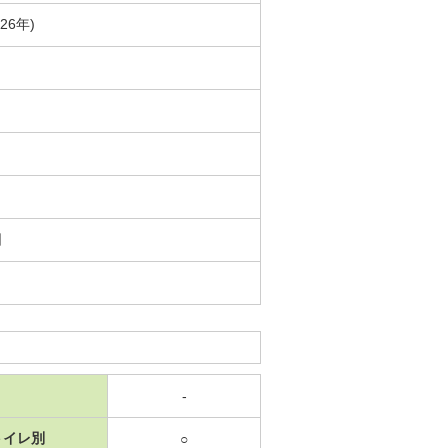
26年)
日
-
トイレ別
○