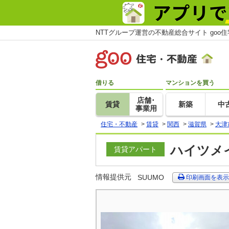
NTTグループ運営の不動産総合サイト goo
借りる
マンションを買う
店舗･
賃貸
新築
中
事業用
住宅・不動産
>
賃貸
>
関西
>
滋賀県
>
大津
ハイツメイ
賃貸アパート
情報提供元
SUUMO
印刷画面を表示