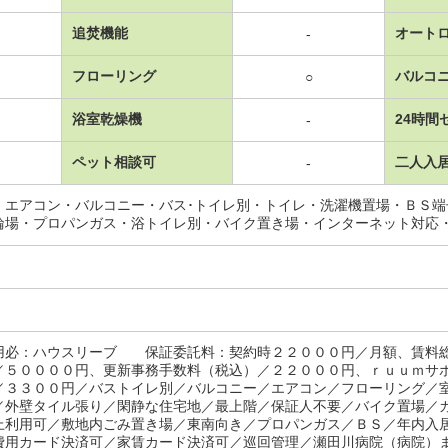
追焚機能
オート
-
フローリング
バルコ
○
浴室乾燥機
24時間
-
ペット相談可
二人入
-
・エアコン・バルコニー・バス･トイレ別・トイレ・洗濯機置場・ＢＳ
輪場・プロパンガス・浴トイレ別・バイク置き場・インターネット対応
用必：ハウスリーブ 保証委託料：契約時２２０００円／月額、賃料
／５００００円、更新事務手数料（税込）／２２０００円、ｒｕｕｍサ
／３３００円／バストイレ別／バルコニー／エアコン／フローリング／
／外壁タイル張り／閑静な住宅地／最上階／保証人不要／バイク置場／
上利用可／敷地内ごみ置き場／東南向き／プロパンガス／ＢＳ／年内入
費用カード決済可／家賃カード決済可／巡回管理／瀬田川病院（病院）