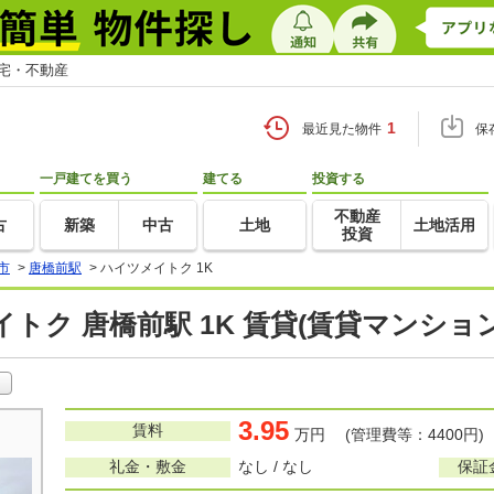
住宅・不動産
1
最近見た物件
保
一戸建てを買う
建てる
投資する
不動産
古
新築
中古
土地
土地活用
投資
市
>
唐橋前駅
>
ハイツメイトク 1K
トク 唐橋前駅 1K 賃貸(賃貸マンショ
3.95
賃料
万円 (管理費等：4400円)
礼金・敷金
なし / なし
保証