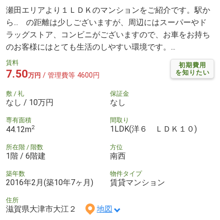
瀬田エリアより１ＬＤＫのマンションをご紹介です。駅か
ら... の距離は少しございますが、周辺にはスーパーやド
ラッグストア、コンビニがございますので、お車をお持ち
のお客様にはとても生活のしやすい環境です。...
賃料
初期費用
7.50
を知りたい
/ 管理費等 4600円
万円
敷 / 礼
保証金
なし / 10万円
なし
専有面積
間取り
2
1LDK(洋６ ＬＤＫ１０)
44.12m
所在階 / 階数
方位
1階 / 6階建
南西
築年数
物件タイプ
2016年2月(築10年7ヶ月)
賃貸マンション
住所
滋賀県大津市大江２
地図