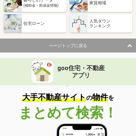
家賃相場
(補助金・助成金情報)
人気タウン
住宅ローン
ランキング
ページトップに戻る
goo住宅・不動産
アプリ
大手不動産サイト
物件
の
を
まとめて検索！