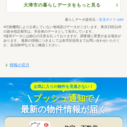
大津市の暮らしデータをもっと見る
暮らしデータ提供元：
生活ガイド.com
※行政機関により公表していない地域及びデータがございます。東京23区以外
の政令指定都市は、市全体のデータとして表示しています。
※提供データには細心の注意を払っておりますが、調査後に変更がある場合が
あります。 最新の情報につきましては各市区役所までお問い合わせいただく
か、自治体HPなどをご確認ください。
情報の見方
お気に入りの物件を見逃さない！
プッシュ通知で
最新の物件情報が届く