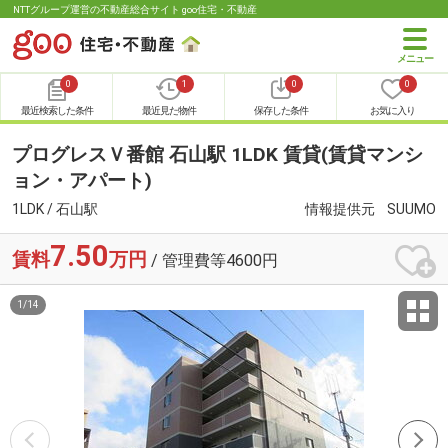
NTTグループ運営の不動産総合サイト goo住宅・不動産
0
1
0
0
最近検索した条件
最近見た物件
保存した条件
お気に入り
プログレスＶ番館 石山駅 1LDK 賃貸(賃貸マンシ
ョン・アパート)
1LDK / 石山駅
情報提供元
SUUMO
7.50
賃料
万円
/ 管理費等4600円
1
/
14