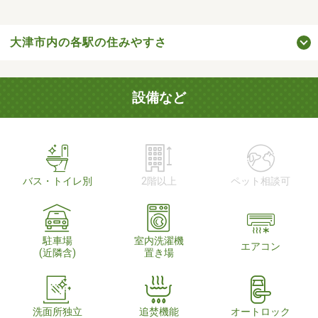
大津市内の各駅の住みやすさ
設備など
バス・トイレ別
2階以上
ペット相談可
駐車場
室内洗濯機
エアコン
(近隣含)
置き場
洗面所独立
追焚機能
オートロック