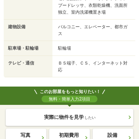
プードレッサ、衣類乾燥機、洗面所
独立、室内洗濯機置き場
建物設備
バルコニー、エレベーター、都市ガ
ス
駐車場・駐輪場
駐輪場
テレビ・通信
ＢＳ端子、ＣＳ、インターネット対
応
このお部屋をもっと知りたい！
無料・簡単入力2項目
実際に物件を見学
したい
写真
初期費用
設備