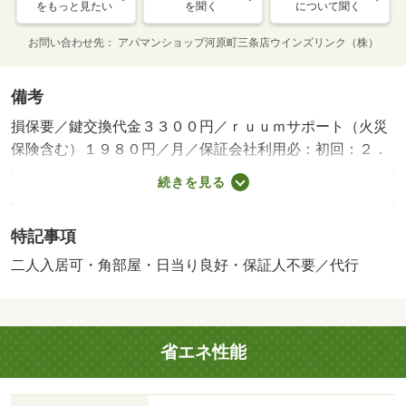
をもっと見たい
を聞く
について聞く
お問い合わせ先
アパマンショップ河原町三条店ウインズリンク（株）
備考
損保要／鍵交換代金３３００円／ｒｕｕｍサポート（火災
保険含む）１９８０円／月／保証会社利用必：初回：２．
２万円、月額：保証料として月額賃料等の２．２％（ハウ
続きを見る
スクリーニング代退去時支払いの場合、月額保証料は総賃
料の５％ ペット可の場合、初回保証料２５０００円／月
特記事項
額保証料は総賃料の２．５％）／二人入居可／子供可／平
置駐／更新料：無 更新手数料：２２０００円／バストイ
二人入居可・角部屋・日当り良好・保証人不要／代行
レ別／バルコニー／エアコン／ガスコンロ対応／フローリ
ング／シャワー付洗面台／ＴＶインターホン／浴室乾燥機
／オートロック／室内洗濯置／陽当り良好／システムキッ
省エネ性能
チン／追焚機能浴室／角住戸／温水洗浄便座／脱衣所／エ
レベーター／洗面所独立／駐輪場／押入／光ファイバー／
即入居可／敷金不要／対面式キッチン／全居室洋室／ウォ