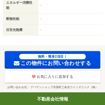
エネルギー消費性
ークインクロゼット／保証人不要／二人入居相談／ＣＳ／
-
能
浄水器／雨戸／２駅利用可／敷地内ごみ置き場／平面駐車
場／南西向き／全居室６畳以上／都市ガス／ＢＳ／ＩＴ重
断熱性能
-
説 対応物件／ステーキガスト大津瀬田店（飲食店）まで
１１３ｍ／フレンドマート 瀬田川店（スーパー）まで３
目安光熱費
-
２６ｍ／ドラッグユタカ 瀬田店（ドラッグストア）まで
４２０ｍ／ローソン 大津大江二丁目店（コンビニ）まで
４８４ｍ／関西アーバン銀行 瀬田支店（銀行）まで４９
３ｍ／大津神領郵便局（郵便局）まで６２５ｍ/賃貸戸
数:24戸
無料・簡単2項目！
この物件にお問い合わせする
お気に入りに追加する
お問い合わせ先
アパマンショップ河原町三条店ウインズリンク（株）
不動産会社情報