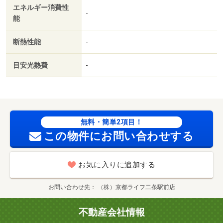
エネルギー消費性
徒歩３０分/賃貸戸数:1戸
-
能
断熱性能
-
目安光熱費
-
無料・簡単2項目！
この物件にお問い合わせする
お気に入りに追加する
お問い合わせ先
（株）京都ライフ二条駅前店
不動産会社情報