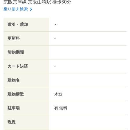
京阪京津線 京阪山科駅 徒歩30分
乗り換え検索
敷引・償却
-
更新料
-
契約期間
カード決済
-
建物名
建物構造
木造
駐車場
有 無料
現況