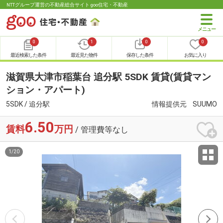
NTTグループ運営の不動産総合サイト goo住宅・不動産
0
1
0
0
最近検索した条件
最近見た物件
保存した条件
お気に入り
滋賀県大津市稲葉台 追分駅 5SDK 賃貸(賃貸マン
ション・アパート)
5SDK / 追分駅
情報提供元
SUUMO
6.50
賃料
万円
/ 管理費等なし
1
/
20