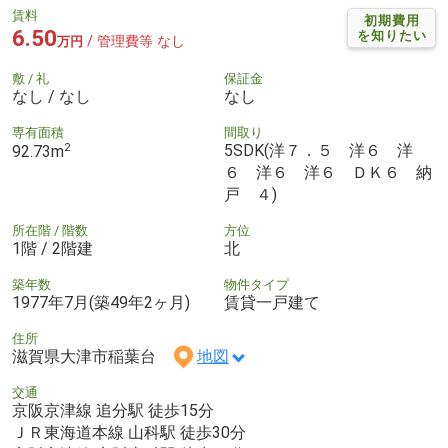
賃料
初期費用
6.50
を知りたい
/ 管理費等 なし
万円
敷 / 礼
保証金
なし / なし
なし
専有面積
間取り
2
5SDK(洋７．５ 洋６ 洋
92.73m
６ 洋６ 洋６ ＤＫ６ 納
戸 ４)
所在階 / 階数
方位
1階 / 2階建
北
築年数
物件タイプ
1977年7月(築49年2ヶ月)
賃貸一戸建て
住所
滋賀県大津市稲葉台
地図
交通
京阪京津線 追分駅 徒歩15分
ＪＲ東海道本線 山科駅 徒歩30分