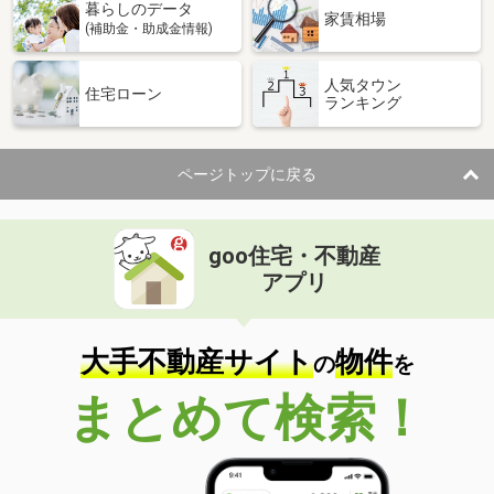
暮らしのデータ
家賃相場
(補助金・助成金情報)
人気タウン
住宅ローン
ランキング
ページトップに戻る
goo住宅・不動産
アプリ
大手不動産サイト
物件
の
を
まとめて検索！