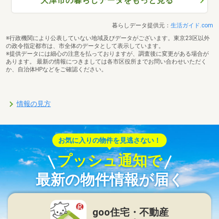
大津市の暮らしデータをもっと見る
暮らしデータ提供元：
生活ガイド.com
※行政機関により公表していない地域及びデータがございます。東京23区以外
の政令指定都市は、市全体のデータとして表示しています。
※提供データには細心の注意を払っておりますが、調査後に変更がある場合が
あります。 最新の情報につきましては各市区役所までお問い合わせいただく
か、自治体HPなどをご確認ください。
情報の見方
お気に入りの物件を見逃さない！
プッシュ通知で
最新の物件情報が届く
goo住宅・不動産