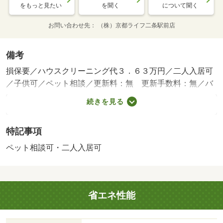
をもっと見たい
を聞く
について聞く
お問い合わせ先
（株）京都ライフ二条駅前店
備考
損保要／ハウスクリーニング代３．６３万円／二人入居可
／子供可／ペット相談／更新料：無 更新手数料：無／バ
ストイレ別／バルコニー／エアコン／ガスコンロ対応／フ
続きを見る
ローリング／ＴＶインターホン／室内洗濯置／脱衣所／洗
面所独立／押入／即入居可／礼金不要／敷金不要／ペット
特記事項
相談／全居室洋室／二人入居相談／バイク置場／専用庭／
３駅以上利用可／専有面積２５坪以上／全居室６畳以上／
ペット相談可・二人入居可
都市ガス／ＩＴ重説 対応物件／ローソン 藤尾小金塚店
（コンビニ）まで３３２ｍ／藤尾小学校（小学校）まで５
０７ｍ／藤尾交番（警察署・交番）まで７３２ｍ／藤尾幼
省エネ性能
稚園（幼稚園・保育園）まで７４６ｍ／フレスコ 四ノ宮
店（スーパー）まで９３６ｍ／セブンイレブン 京都山科
小山店（コンビニ）まで１１０４ｍ／地下鉄東西線山科駅