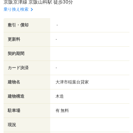
京阪京津線 京阪山科駅 徒歩30分
乗り換え検索
敷引・償却
-
更新料
-
契約期間
カード決済
-
建物名
大津市稲葉台貸家
建物構造
木造
駐車場
有 無料
現況