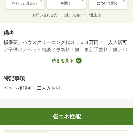
をもっと見たい
を聞く
について聞く
お問い合わせ先
（株）京都ライフ北山店
備考
損保要／ハウスクリーニング代３．６３万円／二人入居可
／子供可／ペット相談／更新料：無 更新手数料：無／バ
ストイレ別／バルコニー／エアコン／ガスコンロ対応／フ
続きを見る
ローリング／ＴＶインターホン／室内洗濯置／脱衣所／洗
面所独立／押入／即入居可／礼金不要／敷金不要／ペット
特記事項
相談／全居室洋室／二人入居相談／バイク置場／専用庭／
３駅以上利用可／専有面積２５坪以上／全居室６畳以上／
ペット相談可・二人入居可
都市ガス／ＩＴ重説 対応物件／ローソン 藤尾小金塚店
（コンビニ）まで３３２ｍ／藤尾小学校（小学校）まで５
０７ｍ／藤尾交番（警察署・交番）まで７３２ｍ／藤尾幼
省エネ性能
稚園（幼稚園・保育園）まで７４６ｍ／フレスコ 四ノ宮
店（スーパー）まで９３６ｍ／セブンイレブン 京都山科
小山店（コンビニ）まで１１０４ｍ／地下鉄東西線山科駅