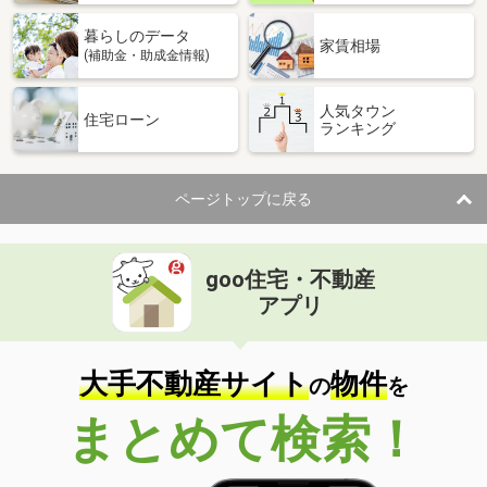
暮らしのデータ
家賃相場
(補助金・助成金情報)
人気タウン
住宅ローン
ランキング
ページトップに戻る
goo住宅・不動産
アプリ
大手不動産サイト
物件
の
を
まとめて検索！