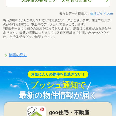
大津市の暮らしデータをもっと見る
暮らしデータ提供元：
生活ガイド.com
※行政機関により公表していない地域及びデータがございます。東京23区以外
の政令指定都市は、市全体のデータとして表示しています。
※提供データには細心の注意を払っておりますが、調査後に変更がある場合が
あります。 最新の情報につきましては各市区役所までお問い合わせいただく
か、自治体HPなどをご確認ください。
情報の見方
お気に入りの物件を見逃さない！
プッシュ通知で
最新の物件情報が届く
goo住宅・不動産