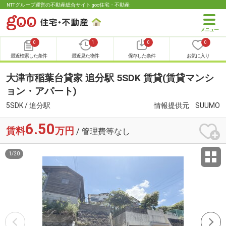
NTTグループ運営の不動産総合サイト goo住宅・不動産
0
1
0
0
最近検索した条件
最近見た物件
保存した条件
お気に入り
大津市稲葉台貸家 追分駅 5SDK 賃貸(賃貸マンシ
ョン・アパート)
5SDK / 追分駅
情報提供元
SUUMO
6.50
賃料
万円
/ 管理費等なし
1
/
20