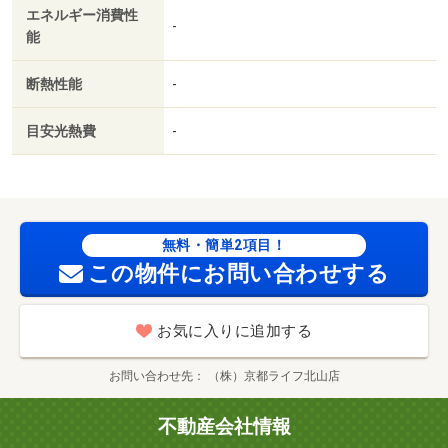
エネルギー消費性
徒歩３０分/賃貸戸数:1戸
-
能
断熱性能
-
目安光熱費
-
無料・簡単2項目！
この物件にお問い合わせする
お気に入りに追加する
お問い合わせ先
（株）京都ライフ北山店
不動産会社情報