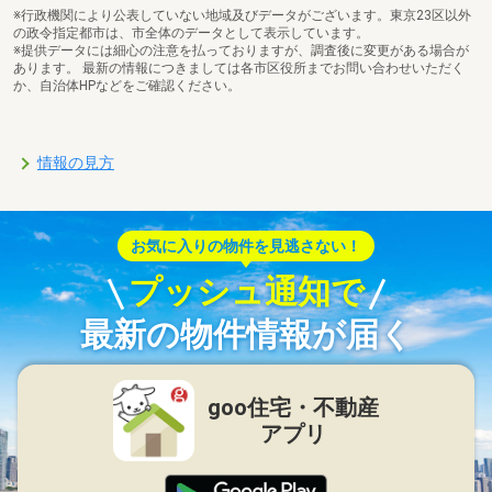
※行政機関により公表していない地域及びデータがございます。東京23区以外
の政令指定都市は、市全体のデータとして表示しています。
※提供データには細心の注意を払っておりますが、調査後に変更がある場合が
あります。 最新の情報につきましては各市区役所までお問い合わせいただく
か、自治体HPなどをご確認ください。
情報の見方
お気に入りの物件を見逃さない！
プッシュ通知で
最新の物件情報が届く
goo住宅・不動産
アプリ