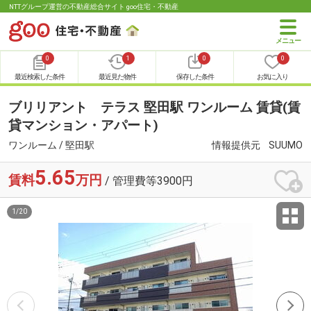
NTTグループ運営の不動産総合サイト goo住宅・不動産
0
1
0
0
最近検索した条件
最近見た物件
保存した条件
お気に入り
ブリリアント テラス 堅田駅 ワンルーム 賃貸(賃
貸マンション・アパート)
ワンルーム / 堅田駅
情報提供元
SUUMO
5.65
賃料
万円
/ 管理費等3900円
1
/
20