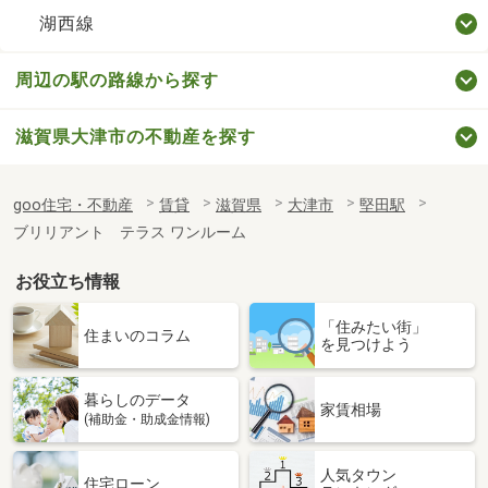
湖西線
周辺の駅の路線から探す
滋賀県大津市の不動産を探す
goo住宅・不動産
賃貸
滋賀県
大津市
堅田駅
ブリリアント テラス ワンルーム
お役立ち情報
「住みたい街」
住まいのコラム
を見つけよう
暮らしのデータ
家賃相場
(補助金・助成金情報)
人気タウン
住宅ローン