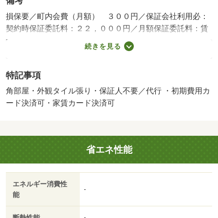
備考
損保要／町内会費（月額） ３００円／保証会社利用必：
契約時保証委託料：２２，０００円／月額保証委託料：賃
料総額の２．２％又は５．５％／退去時クリーニング費用
続きを見る
￥５００００が契約時必要。貸主インボイス登録あり／更
新事務手数料２２０００円／ｒｕｕｍサポート費用（月
特記事項
額）１９８０円／鍵セット費３３００円／バストイレ別／
バルコニー／エアコン／ガスコンロ対応／クロゼット／フ
角部屋・外観タイル張り・保証人不要／代行 ・初期費用カ
ローリング／シャワー付洗面台／ＴＶインターホン／浴室
ード決済可・家賃カード決済可
乾燥機／オートロック／室内洗濯置／シューズボックス／
角住戸／温水洗浄便座／洗面所独立／洗面化粧台／駐輪場
／外壁タイル張り／対面式キッチン／照明付／保証人不要
省エネ性能
／ＣＳ／浄水器／プロパンガス／ＢＳ／ＩＴ重説 対応物
件／ＬＧＢＴフレンドリー／初期費用カード決済可／家賃
カード決済可／天下一品 堅田店（飲食店）まで８２５ｍ
エネルギー消費性
／アル・プラザ堅田（スーパー）まで５８１ｍ／しまむら
-
能
堅田店（ショッピングセンター）まで１２９ｍ／キリン堂
堅田店（ドラッグストア）まで７７６ｍ／ローソン 大津
断熱性能
-