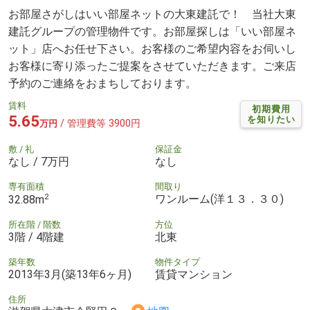
お部屋さがしはいい部屋ネットの大東建託で！ 当社大東
建託グループの管理物件です。お部屋探しは「いい部屋ネ
ット」店へお任せ下さい。お客様のご希望内容をお伺いし
お客様に寄り添ったご提案をさせていただきます。ご来店
予約のご連絡をおまちしております。
賃料
初期費用
5.65
を知りたい
/ 管理費等 3900円
万円
敷 / 礼
保証金
なし / 7万円
なし
専有面積
間取り
2
ワンルーム(洋１３．３０)
32.88m
所在階 / 階数
方位
3階 / 4階建
北東
築年数
物件タイプ
2013年3月(築13年6ヶ月)
賃貸マンション
住所