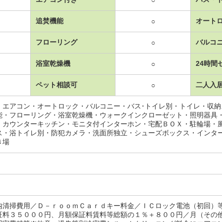
○
追焚機能
オート
○
フローリング
バルコ
○
浴室乾燥機
24時間
○
ペット相談可
二人入
○
・エアコン・オートロック・バルコニー・バス･トイレ別・トイレ・収
能・フローリング・浴室乾燥機・ウォークインクローゼット・照明器具
・カウンターキッチン・モニタ付インターホン・宅配ＢＯＸ・駐輪場・
ス・浴トイレ別・防犯カメラ・洗面所独立・シューズボックス・インタ
き場
内清掃費用／Ｄ－ｒｏｏｍＣａｒｄキー料金／ＩＣロック電池（初回）
証料３５０００円、月額保証料賃料等総額の１％＋８００円／月（その