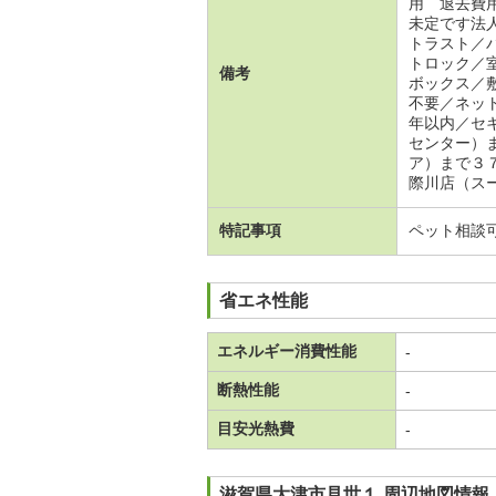
用 退去費
未定です法
トラスト／
トロック／
備考
ボックス／
不要／ネッ
年以内／セ
センター）
ア）まで３
際川店（スー
特記事項
ペット相談
省エネ性能
エネルギー消費性能
-
断熱性能
-
目安光熱費
-
滋賀県大津市見世１ 周辺地図情報