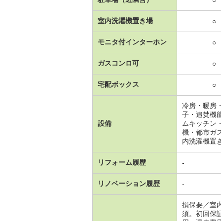
○
室内洗濯機置き場
○
モニタ付インターホン
○
ガスコンロ可
○
宅配ボックス
○
冷房・暖房
子・追焚機
設備
ムキッチン
機・都市ガ
内洗濯機置
リフォーム履歴
-
リノベーション履歴
-
損保要／室
須。初回保