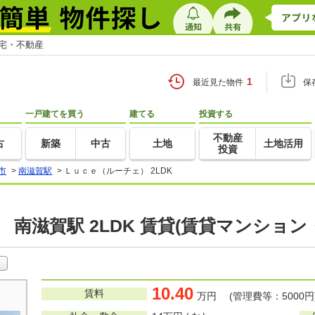
住宅・不動産
1
最近見た物件
保
一戸建てを買う
建てる
投資する
不動産
古
新築
中古
土地
土地活用
投資
市
>
南滋賀駅
>
Ｌｕｃｅ（ルーチェ） 2LDK
 南滋賀駅 2LDK 賃貸(賃貸マンション
10.40
賃料
万円 (管理費等：5000円