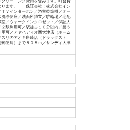
ンクリーニング費用を含みます。町会費
となります。 保証会社：株式会社イン
／ＴＶインターホン／浴室乾燥機／オー
水洗浄便座／洗面所独立／駐輪場／宅配
洋室／ウォークインクロゼット／保証人
／２駅利用可／駅徒歩１０分以内／築５
利用可／アヤハディオ西大津店（ホーム
クスリのアオキ唐崎店（ドラッグスト
（郵便局）まで５０８ｍ／サンディ大津