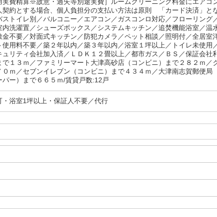
用実費精算※故意・過失等別途実費］ルームクリーニング料金にエアコ
人契約とする場合、個人負担分の支払い方法は原則 「カード決済」
バストイレ別／バルコニー／エアコン／ガスコンロ対応／フローリング
室内洗濯置／シューズボックス／システムキッチン／追焚機能浴室／温
敷金不要／対面式キッチン／防犯カメラ／ペット相談／照明付／全居室
ト使用料不要／築２年以内／築３年以内／浴室１坪以上／トイレ未使用
キュリティ会社加入済／ＬＤＫ１２畳以上／都市ガス／ＢＳ／保証会社
まで１３ｍ／ファミリーマート大津高砂店（コンビニ）まで２８２ｍ／
７０ｍ／セブンイレブン（コンビニ）まで４３４ｍ／大津南志賀郵便局
パー）まで６６５ｍ/賃貸戸数:12戸
可・浴室1坪以上・保証人不要／代行