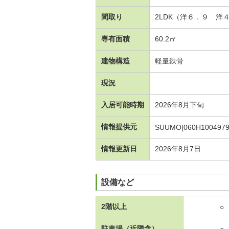
間取り
2LDK（洋６．９ 洋
専有面積
60.2㎡
建物構造
軽量鉄骨
現況
入居可能時期
2026年8月下旬
情報提供元
SUUMO[060H1004979
情報更新日
2026年8月7日
設備など
2階以上
○
駐車場（近隣含）