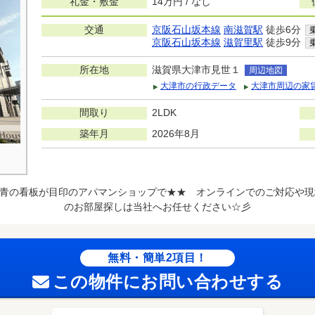
礼金・敷金
14万円 / なし
交通
京阪石山坂本線
南滋賀駅
徒歩6分
京阪石山坂本線
滋賀里駅
徒歩9分
所在地
滋賀県大津市見世１
周辺地図
大津市の行政データ
大津市周辺の家
間取り
2LDK
築年月
2026年8月
青の看板が目印のアパマンショップで★★ オンラインでのご対応や現
のお部屋探しは当社へお任せください☆彡
無料・簡単2項目！
この物件にお問い合わせする