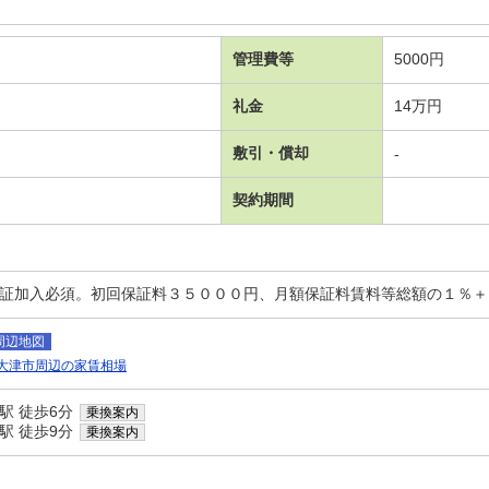
管理費等
5000円
礼金
14万円
敷引・償却
-
契約期間
保証加入必須。初回保証料３５０００円、月額保証料賃料等総額の１％
周辺地図
大津市周辺の家賃相場
駅 徒歩6分
乗換案内
駅 徒歩9分
乗換案内