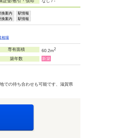
保証金/敷引・償却
なし / -
乗換案内
駅情報
乗換案内
駅情報
賃相場
専有面積
2
60.2m
築年数
新築
地での待ち合わせも可能です、滋賀県