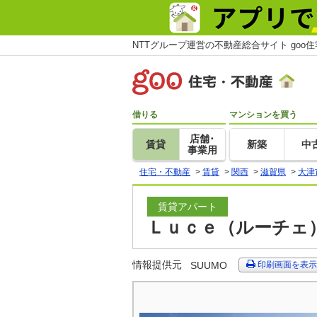
NTTグループ運営の不動産総合サイト goo
借りる
マンションを買う
店舗･
賃貸
新築
中
事業用
住宅・不動産
>
賃貸
>
関西
>
滋賀県
>
大津
賃貸アパート
Ｌｕｃｅ（ルーチェ）
情報提供元
SUUMO
印刷画面を表示