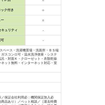
○
ロック付き
○
ニー
○
セキュリティ
-
居可
-
納スペース・洗濯機置場・洗面所・ＢＳ端
・ガスコンロ可・温水洗浄便座・システ
風呂・対面Ｋ・クローゼット・衣類乾燥
ーネット無料・インターネット対応・室
等／保証会社利用必：機関保証加入必
他商品あり）／ペット相談／［退去時費