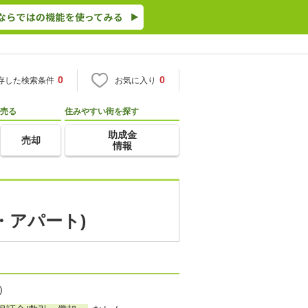
0
0
存した検索条件
お気に入り
売る
住みやすい街を探す
助成金
売却
情報
・アパート)
)