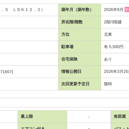
４．５ ＬＤＫ１２．２）
築年月（築年数）
2026年8月
新
所在階/階数
2階/3階建
方位
北東
駐車場
有 5,500円
住宅保険
あり
情報公開日
2026年3月2
71657]
次回更新予定日
随時
最上階
角部屋
-
エアコン付き
バス・