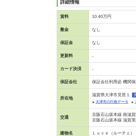
詳細情報
賃料
10.40万円
敷金
なし
保証金
なし
更新料
-
カード決済
-
保証会社
保証会社利用必 機関
滋賀県大津市見世１
所在地
大津市の行政データ
京阪石山坂本線 南滋賀
交通
京阪石山坂本線 滋賀里
建物名
Ｌｕｃｅ（ルーチェ）