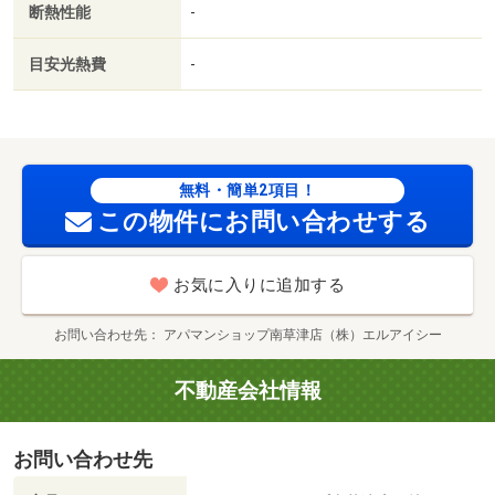
断熱性能
-
築３年以内／浴室１坪以上／トイレ未使用／２駅利用可／
駅徒歩１０分以内／築５年以内／セキュリティ会社加入済
目安光熱費
-
／ＬＤＫ１２畳以上／都市ガス／ＢＳ／保証会社利用可／
アヤハディオ西大津店（ホームセンター）まで１３ｍ／フ
ァミリーマート大津高砂店（コンビニ）まで２８２ｍ／ク
スリのアオキ唐崎店（ドラッグストア）まで３７０ｍ／セ
ブンイレブン（コンビニ）まで４３４ｍ／大津南志賀郵便
無料・簡単2項目！
局（郵便局）まで５０８ｍ／サンディ大津際川店（スーパ
この物件にお問い合わせする
ー）まで６６５ｍ/賃貸戸数:12戸
お気に入りに追加する
お問い合わせ先
アパマンショップ南草津店（株）エルアイシー
不動産会社情報
お問い合わせ先