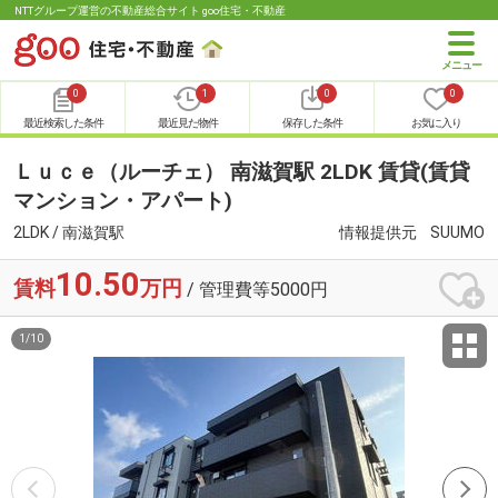
NTTグループ運営の不動産総合サイト goo住宅・不動産
0
1
0
0
最近検索した条件
最近見た物件
保存した条件
お気に入り
Ｌｕｃｅ（ルーチェ） 南滋賀駅 2LDK 賃貸(賃貸
マンション・アパート)
2LDK / 南滋賀駅
情報提供元
SUUMO
10.50
賃料
万円
/ 管理費等5000円
1
/
10