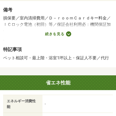
備考
損保要／室内清掃費用／Ｄ－ｒｏｏｍＣａｒｄキー料金／
ＩＣロック電池（初回）等／保証会社利用必：機関保証加
入必須。初回保証料３５０００円、月額保証料賃料等総額
続きを見る
の１％＋８００円／月（その他商品あり）／ペット相談／
［退去時費用 退去費用実費精算※故意・過失等別途実
特記事項
費］ルームクリーニング料金にエアコンクリーニング費用
を含みます。町会費未定です法人契約とする場合、個人負
ペット相談可・最上階・浴室1坪以上・保証人不要／代行
担分の支払い方法は原則 「カード決済」となりま
す。 保証会社：株式会社イントラスト／バストイレ別
／バルコニー／エアコン／ガスコンロ対応／クロゼット／
省エネ性能
フローリング／ＴＶインターホン／浴室乾燥機／オートロ
ック／室内洗濯置／シューズボックス／システムキッチン
／追焚機能浴室／温水洗浄便座／洗面所独立／駐輪場／宅
エネルギー消費性
配ボックス／最上階／敷金不要／対面式キッチン／防犯カ
-
能
メラ／ペット相談／照明付／全居室洋室／ウォークインク
ロゼット／保証人不要／ネット使用料不要／築２年以内／