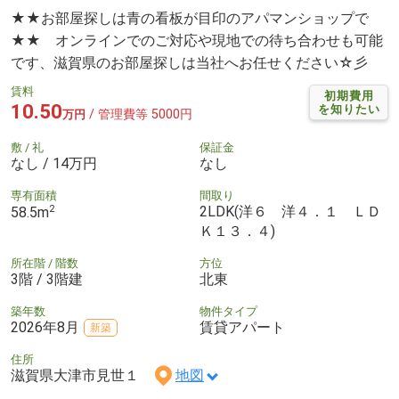
★★お部屋探しは青の看板が目印のアパマンショップで
★★ オンラインでのご対応や現地での待ち合わせも可能
です、滋賀県のお部屋探しは当社へお任せください☆彡
賃料
初期費用
10.50
を知りたい
/ 管理費等 5000円
万円
敷 / 礼
保証金
なし / 14万円
なし
専有面積
間取り
2
2LDK(洋６ 洋４．１ ＬＤ
58.5m
Ｋ１３．４)
所在階 / 階数
方位
3階 / 3階建
北東
築年数
物件タイプ
2026年8月
賃貸アパート
新築
住所
滋賀県大津市見世１
地図