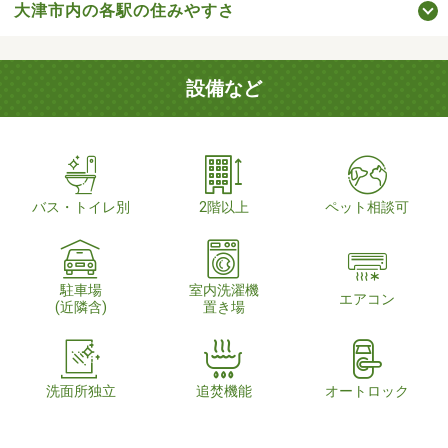
大津市内の各駅の住みやすさ
設備など
バス・トイレ別
2階以上
ペット相談可
駐車場
室内洗濯機
エアコン
(近隣含)
置き場
洗面所独立
追焚機能
オートロック