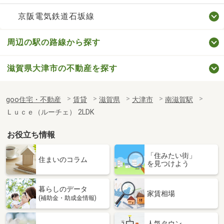
京阪電気鉄道石坂線
周辺の駅の路線から探す
滋賀県大津市の不動産を探す
goo住宅・不動産
賃貸
滋賀県
大津市
南滋賀駅
Ｌｕｃｅ（ルーチェ） 2LDK
お役立ち情報
「住みたい街」
住まいのコラム
を見つけよう
暮らしのデータ
家賃相場
(補助金・助成金情報)
人気タウン