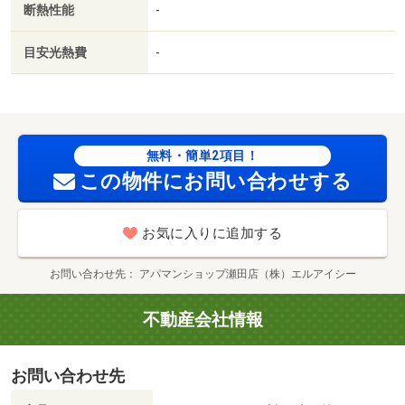
断熱性能
-
内／浴室１坪以上／トイレ未使用／２駅利用可／駅徒歩１
０分以内／築５年以内／セキュリティ会社加入済／ＬＤＫ
目安光熱費
-
１２畳以上／都市ガス／ＢＳ／保証会社利用可／アヤハデ
ィオ西大津店（ホームセンター）まで１３ｍ／ファミリー
マート大津高砂店（コンビニ）まで２８２ｍ／クスリのア
オキ唐崎店（ドラッグストア）まで３７０ｍ／セブンイレ
ブン（コンビニ）まで４３４ｍ／大津南志賀郵便局（郵便
無料・簡単2項目！
局）まで５０８ｍ／サンディ大津際川店（スーパー）まで
この物件にお問い合わせする
６６５ｍ/賃貸戸数:12戸
お気に入りに追加する
お問い合わせ先
アパマンショップ瀬田店（株）エルアイシー
不動産会社情報
お問い合わせ先