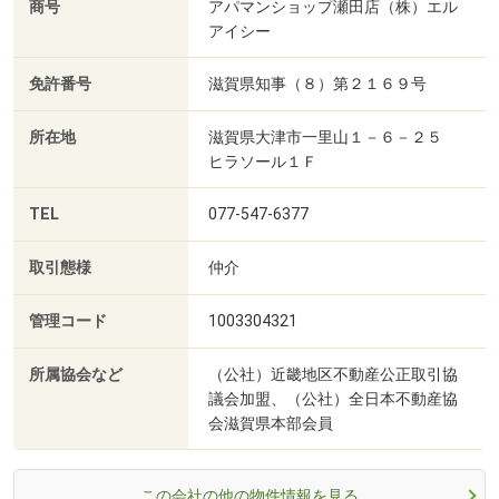
商号
アパマンショップ瀬田店（株）エル
アイシー
免許番号
滋賀県知事（８）第２１６９号
所在地
滋賀県大津市一里山１－６－２５
ヒラソール１Ｆ
TEL
077-547-6377
取引態様
仲介
管理コード
1003304321
所属協会など
（公社）近畿地区不動産公正取引協
議会加盟、（公社）全日本不動産協
会滋賀県本部会員
この会社の他の物件情報を見る