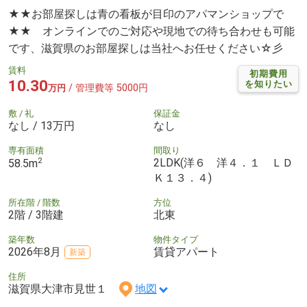
★★お部屋探しは青の看板が目印のアパマンショップで
★★ オンラインでのご対応や現地での待ち合わせも可能
です、滋賀県のお部屋探しは当社へお任せください☆彡
賃料
初期費用
10.30
を知りたい
/ 管理費等 5000円
万円
敷 / 礼
保証金
なし / 13万円
なし
専有面積
間取り
2
2LDK(洋６ 洋４．１ ＬＤ
58.5m
Ｋ１３．４)
所在階 / 階数
方位
2階 / 3階建
北東
築年数
物件タイプ
2026年8月
賃貸アパート
新築
住所
滋賀県大津市見世１
地図