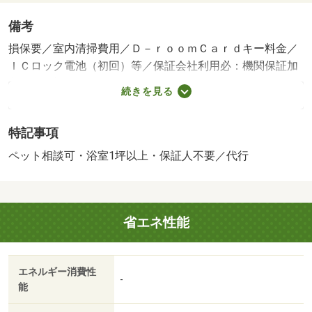
備考
損保要／室内清掃費用／Ｄ－ｒｏｏｍＣａｒｄキー料金／
ＩＣロック電池（初回）等／保証会社利用必：機関保証加
入必須。初回保証料３５０００円、月額保証料賃料等総額
続きを見る
の１％＋８００円／月（その他商品あり）／ペット相談／
［退去時費用 退去費用実費精算※故意・過失等別途実
特記事項
費］ルームクリーニング料金にエアコンクリーニング費用
を含みます。町会費未定です法人契約とする場合、個人負
ペット相談可・浴室1坪以上・保証人不要／代行
担分の支払い方法は原則 「カード決済」となりま
す。 保証会社：株式会社イントラスト／バストイレ別
／バルコニー／エアコン／ガスコンロ対応／クロゼット／
省エネ性能
フローリング／ＴＶインターホン／浴室乾燥機／オートロ
ック／室内洗濯置／シューズボックス／システムキッチン
／追焚機能浴室／温水洗浄便座／洗面所独立／駐輪場／宅
エネルギー消費性
配ボックス／敷金不要／対面式キッチン／防犯カメラ／ペ
-
能
ット相談／照明付／全居室洋室／ウォークインクロゼット
／保証人不要／ネット使用料不要／築２年以内／築３年以