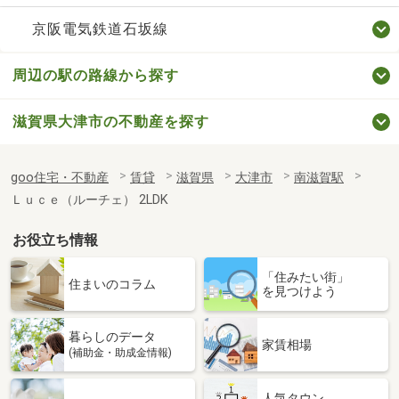
京阪電気鉄道石坂線
周辺の駅の路線から探す
滋賀県大津市の不動産を探す
goo住宅・不動産
賃貸
滋賀県
大津市
南滋賀駅
Ｌｕｃｅ（ルーチェ） 2LDK
お役立ち情報
「住みたい街」
住まいのコラム
を見つけよう
暮らしのデータ
家賃相場
(補助金・助成金情報)
人気タウン