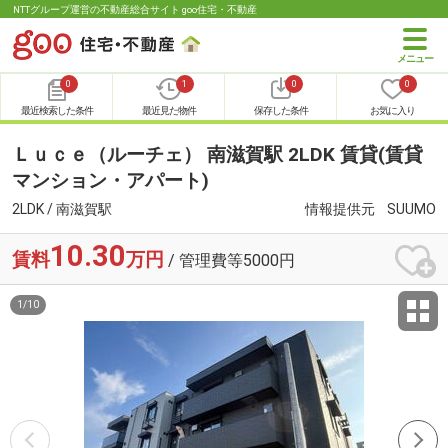
NTTグループ運営の不動産総合サイト goo住宅・不動産
0
1
0
0
最近検索した条件
最近見た物件
保存した条件
お気に入り
Ｌｕｃｅ（ルーチェ） 南滋賀駅 2LDK 賃貸(賃貸
マンション・アパート)
2LDK / 南滋賀駅
情報提供元
SUUMO
10.30
賃料
万円
/ 管理費等5000円
1
/
10