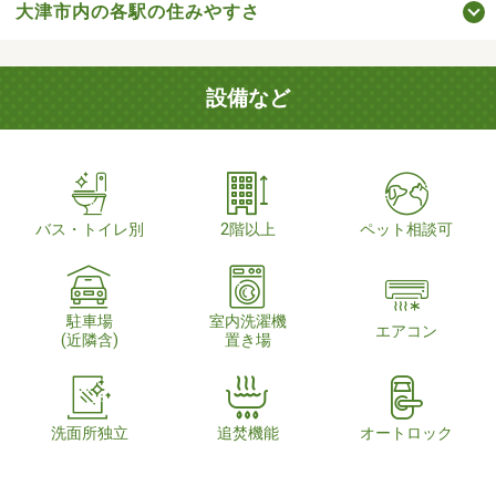
大津市内の各駅の住みやすさ
設備など
バス・トイレ別
2階以上
ペット相談可
駐車場
室内洗濯機
エアコン
(近隣含)
置き場
洗面所独立
追焚機能
オートロック