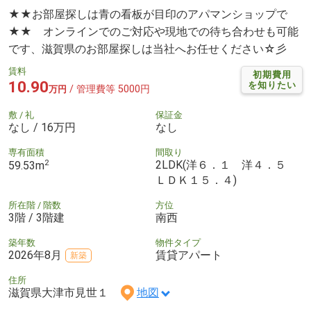
★★お部屋探しは青の看板が目印のアパマンショップで
★★ オンラインでのご対応や現地での待ち合わせも可能
です、滋賀県のお部屋探しは当社へお任せください☆彡
賃料
初期費用
10.90
を知りたい
/ 管理費等 5000円
万円
敷 / 礼
保証金
なし / 16万円
なし
専有面積
間取り
2
2LDK(洋６．１ 洋４．５
59.53m
ＬＤＫ１５．４)
所在階 / 階数
方位
3階 / 3階建
南西
築年数
物件タイプ
2026年8月
賃貸アパート
新築
住所
滋賀県大津市見世１
地図