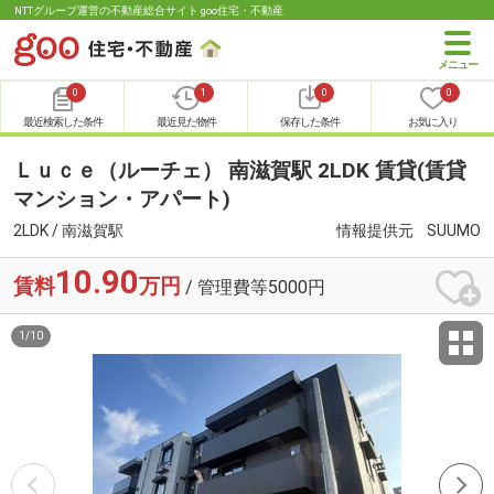
NTTグループ運営の不動産総合サイト goo住宅・不動産
0
1
0
0
最近検索した条件
最近見た物件
保存した条件
お気に入り
Ｌｕｃｅ（ルーチェ） 南滋賀駅 2LDK 賃貸(賃貸
マンション・アパート)
2LDK / 南滋賀駅
情報提供元
SUUMO
10.90
賃料
万円
/ 管理費等5000円
1
/
10