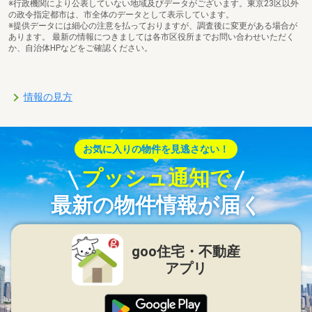
※行政機関により公表していない地域及びデータがございます。東京23区以外
の政令指定都市は、市全体のデータとして表示しています。
※提供データには細心の注意を払っておりますが、調査後に変更がある場合が
あります。 最新の情報につきましては各市区役所までお問い合わせいただく
か、自治体HPなどをご確認ください。
情報の見方
お気に入りの物件を見逃さない！
プッシュ通知で
最新の物件情報が届く
goo住宅・不動産
アプリ