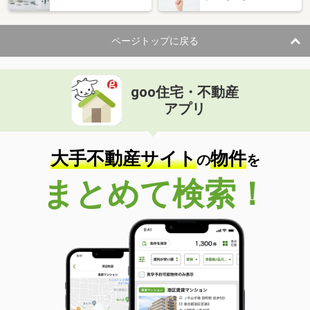
ページトップに戻る
goo住宅・不動産
アプリ
大手不動産サイト
物件
の
を
まとめて検索！