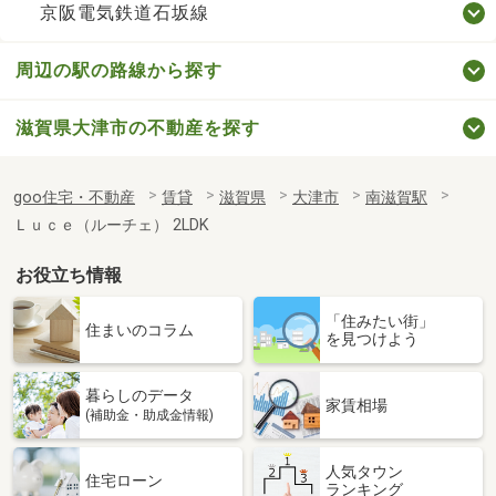
京阪電気鉄道石坂線
周辺の駅の路線から探す
滋賀県大津市の不動産を探す
goo住宅・不動産
賃貸
滋賀県
大津市
南滋賀駅
Ｌｕｃｅ（ルーチェ） 2LDK
お役立ち情報
「住みたい街」
住まいのコラム
を見つけよう
暮らしのデータ
家賃相場
(補助金・助成金情報)
人気タウン
住宅ローン
ランキング