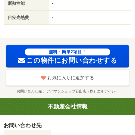
断熱性能
-
不要／築２年以内／築３年以内／浴室１坪以上／トイレ未
使用／２駅利用可／駅徒歩１０分以内／築５年以内／セキ
目安光熱費
-
ュリティ会社加入済／ＬＤＫ１２畳以上／都市ガス／ＢＳ
／保証会社利用可／アヤハディオ西大津店（ホームセンタ
ー）まで１３ｍ／ファミリーマート大津高砂店（コンビ
ニ）まで２８２ｍ／クスリのアオキ唐崎店（ドラッグスト
ア）まで３７０ｍ／セブンイレブン（コンビニ）まで４３
無料・簡単2項目！
４ｍ／大津南志賀郵便局（郵便局）まで５０８ｍ／サンデ
この物件にお問い合わせする
ィ大津際川店（スーパー）まで６６５ｍ/賃貸戸数:12戸
お気に入りに追加する
お問い合わせ先
アパマンショップ石山店（株）エルアイシー
不動産会社情報
お問い合わせ先