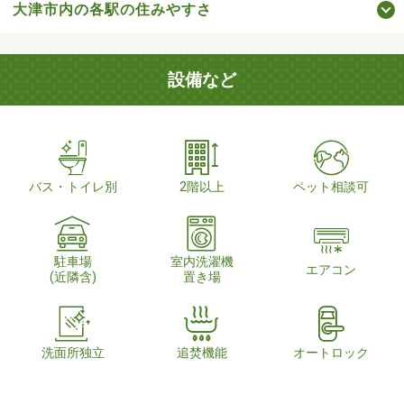
大津市内の各駅の住みやすさ
設備など
バス・トイレ別
2階以上
ペット相談可
駐車場
室内洗濯機
エアコン
(近隣含)
置き場
洗面所独立
追焚機能
オートロック