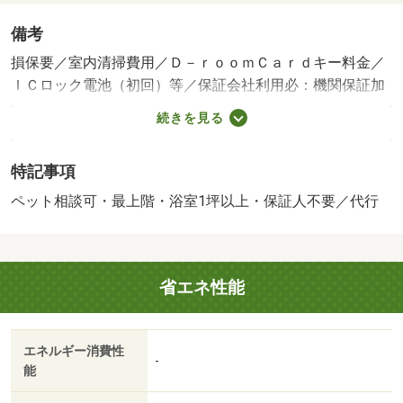
備考
損保要／室内清掃費用／Ｄ－ｒｏｏｍＣａｒｄキー料金／
ＩＣロック電池（初回）等／保証会社利用必：機関保証加
入必須。初回保証料３５０００円、月額保証料賃料等総額
続きを見る
の１％＋８００円／月（その他商品あり）／ペット相談／
［退去時費用 退去費用実費精算※故意・過失等別途実
特記事項
費］ルームクリーニング料金にエアコンクリーニング費用
を含みます。町会費未定です法人契約とする場合、個人負
ペット相談可・最上階・浴室1坪以上・保証人不要／代行
担分の支払い方法は原則 「カード決済」となりま
す。 保証会社：株式会社イントラスト／バストイレ別
／バルコニー／エアコン／ガスコンロ対応／クロゼット／
省エネ性能
フローリング／ＴＶインターホン／浴室乾燥機／オートロ
ック／室内洗濯置／シューズボックス／システムキッチン
／追焚機能浴室／温水洗浄便座／洗面所独立／駐輪場／宅
エネルギー消費性
配ボックス／最上階／敷金不要／対面式キッチン／防犯カ
-
能
メラ／ペット相談／照明付／全居室洋室／ウォークインク
ロゼット／保証人不要／ＬＤＫ１５畳以上／ネット使用料