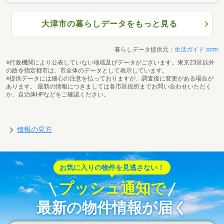
大津市の暮らしデータをもっと見る
暮らしデータ提供元：
生活ガイド.com
※行政機関により公表していない地域及びデータがございます。東京23区以外
の政令指定都市は、市全体のデータとして表示しています。
※提供データには細心の注意を払っておりますが、調査後に変更がある場合が
あります。 最新の情報につきましては各市区役所までお問い合わせいただく
か、自治体HPなどをご確認ください。
情報の見方
お気に入りの物件を見逃さない！
プッシュ通知で
最新の物件情報が届く