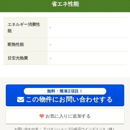
省エネ性能
子山駅前店（コンビニ）まで８４８ｍ／和食さと 西大津
（飲食店）まで１５００ｍ／ホームセンターアヤハディ
オ 西大津店（ホームセンター）まで１６００ｍ／大津赤
エネルギー消費性
十字病院（病院）まで２５００ｍ/賃貸戸数:4戸
-
能
断熱性能
-
目安光熱費
-
無料・簡単2項目！
この物件にお問い合わせする
お気に入りに追加する
お問い合わせ先
アパマンショップ山科店ウインズリンク（株）