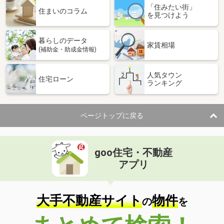
「住みたい街」
住まいのコラム
を見つけよう
暮らしのデータ
家賃相場
(補助金・助成金情報)
人気タウン
住宅ローン
ランキング
ページトップに戻る
goo住宅・不動産
アプリ
大手不動産サイト
物件
の
を