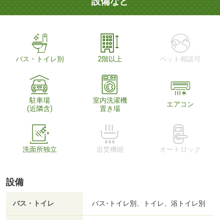
設備など
バス・トイレ別
2階以上
ペット相談可
駐車場
室内洗濯機
エアコン
(近隣含)
置き場
洗面所独立
追焚機能
オートロック
設備
バス・トイレ
バス･トイレ別、トイレ、浴トイレ別