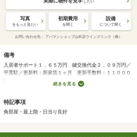
実際に物件を見学
したい
写真
初期費用
設備
をもっと見たい
を聞く
について聞く
お問い合わせ先
アパマンショップ山科店ウインズリンク（株）
備考
入居者サポート１．６５万円 鍵交換代金２．０９万円／
平置駐／更新料：新家賃１ヶ月 更新手数料：１１０００
円／バストイレ別／バルコニー／エアコン／ガスコンロ対
続きを見る
応／フローリング／室内洗濯置／陽当り良好／角住戸／洗
面所独立／駐輪場／押入／光ファイバー／即入居可／最上
特記事項
階／敷金不要／全居室洋室／二人入居相談／３駅以上利用
可／上階無し／平面駐車場／全居室８畳以上／都市ガス／
角部屋・最上階・日当り良好
礼金１ヶ月／ＩＴ重説 対応物件／関西アーバン銀行 皇
子山支店（銀行）まで５３５ｍ／スギ薬局 大津京駅前店
（ドラッグストア）まで８２８ｍ／ファミリーマート 皇