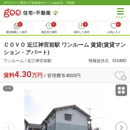
NTTグループ運営の不動産総合サイト goo住宅・不動産
0
1
0
0
最近検索した条件
最近見た物件
保存した条件
お気に入り
ＣＯＶＯ 近江神宮前駅 ワンルーム 賃貸(賃貸マン
ション・アパート)
ワンルーム / 近江神宮前駅
情報提供元
SUUMO
4.30
賃料
万円
/ 管理費等4000円
1
/
14