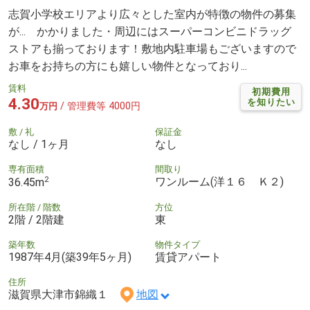
志賀小学校エリアより広々とした室内が特徴の物件の募集
が... かかりました・周辺にはスーパーコンビニドラッグ
ストアも揃っております！敷地内駐車場もございますので
お車をお持ちの方にも嬉しい物件となっており...
賃料
初期費用
4.30
を知りたい
/ 管理費等 4000円
万円
敷 / 礼
保証金
なし / 1ヶ月
なし
専有面積
間取り
2
ワンルーム(洋１６ Ｋ２)
36.45m
所在階 / 階数
方位
2階 / 2階建
東
築年数
物件タイプ
1987年4月(築39年5ヶ月)
賃貸アパート
住所
滋賀県大津市錦織１
地図