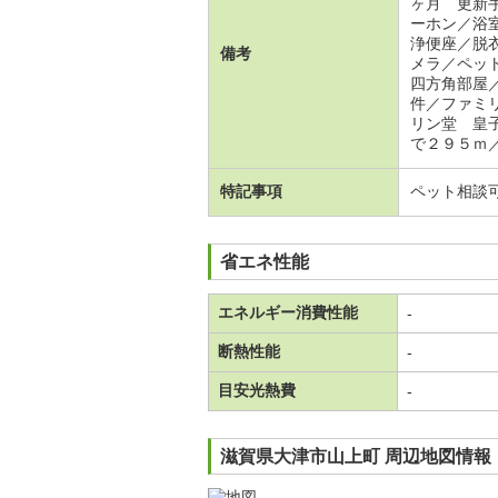
ヶ月 更新
ーホン／浴
浄便座／脱
備考
メラ／ペッ
四方角部屋
件／ファミ
リン堂 皇
で２９５ｍ／
特記事項
ペット相談
省エネ性能
エネルギー消費性能
-
断熱性能
-
目安光熱費
-
滋賀県大津市山上町 周辺地図情報