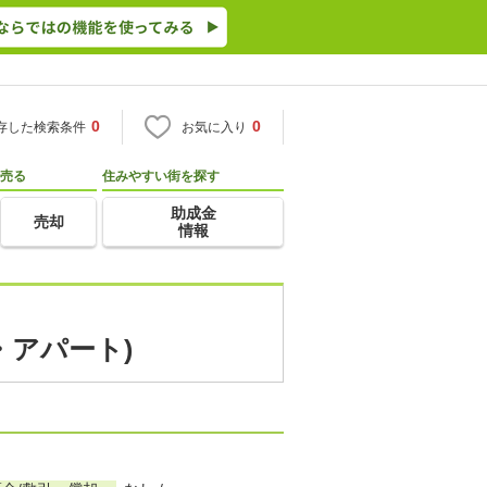
0
0
存した検索条件
お気に入り
売る
住みやすい街を探す
助成金
売却
情報
・アパート)