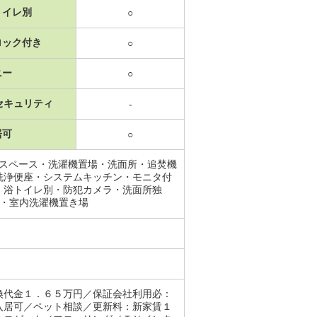
トイレ別
○
ロック付き
○
ニー
○
セキュリティ
-
居可
○
納スペース・洗濯機置場・洗面所・追焚機
洗浄便座・システムキッチン・モニタ付
・浴トイレ別・防犯カメラ・洗面所独
応・室内洗濯機置き場
換代金１．６５万円／保証会社利用必：
入居可／ペット相談／更新料：新家賃１