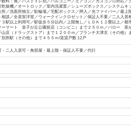
手数料：無／バストイレ別／バルコニー／エアコン／ガスコンロ対応／
室乾燥機／オートロック／室内洗濯置／シューズボックス／システムキ
衣所／洗面所独立／駐輪場／宅配ボックス／押入／光ファイバー／最上
ト相談／全居室洋室／ウォークインクロゼット／保証人不要／二人入居
／３駅以上利用可／駅徒歩５分以内／上階無し／ＬＤＫ１２畳以上／都
リーマート 皇子が丘公園前店（コンビニ）まで２５０ｍ／バロー 茶
子山店（ドラッグストア）まで１２００ｍ／ブランチ大津京（その他）
別所駅（その他）まで４５５ｍ/賃貸戸数:12戸
可・二人入居可・角部屋・最上階・保証人不要／代行