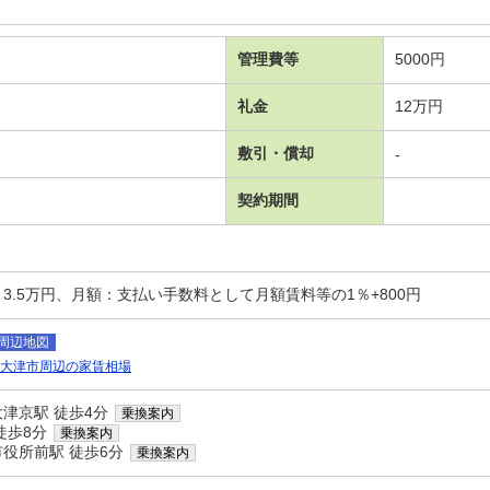
管理費等
5000円
礼金
12万円
敷引・償却
-
契約期間
3.5万円、月額：支払い手数料として月額賃料等の1％+800円
周辺地図
大津市周辺の家賃相場
津京駅 徒歩4分
乗換案内
徒歩8分
乗換案内
役所前駅 徒歩6分
乗換案内