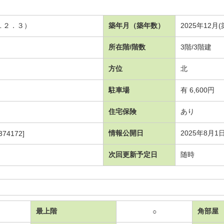
１２．３）
築年月（築年数）
2025年12月
所在階/階数
3階/3階建
方位
北
駐車場
有 6,600円
住宅保険
あり
情報公開日
2025年8月1
74172]
次回更新予定日
随時
最上階
角部屋
○