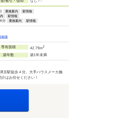
金/敷引・償却
なし / -
分
乗換案内
駅情報
内
駅情報
6分
乗換案内
駅情報
賃相場
専有面積
2
42.79m
築年数
築1年未満
津京駅徒歩４分。大手ハウスメーカ施
紹介はお任せください！