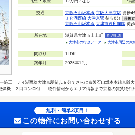
礼金・敷金
12万円 / なし
保証
交通
京阪石山坂本線
京阪大津京駅
徒歩4
ＪＲ湖西線
大津京駅
徒歩8分
乗換案
京阪石山坂本線
大津市役所前駅
徒歩
所在地
滋賀県大津市山上町
周辺地図
大津市の行政データ
大津市周辺の家
間取り
1LDK
築年月
2025年12月
ー施工 ＪＲ湖西線大津京駅徒歩８分でさらに京阪石山坂本本線京阪大
乾燥機、３口コンロ付... 物件情報からエリア情報まで京都の賃貸物件
無料・簡単2項目！
この物件にお問い合わせする