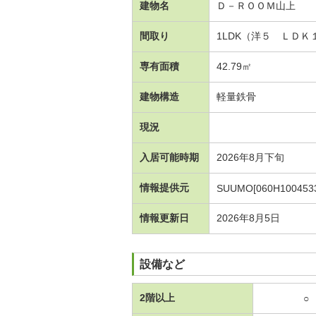
建物名
Ｄ－ＲＯＯＭ山上
間取り
1LDK（洋５ ＬＤＫ
専有面積
42.79㎡
建物構造
軽量鉄骨
現況
入居可能時期
2026年8月下旬
情報提供元
SUUMO[060H1004533
情報更新日
2026年8月5日
設備など
2階以上
○