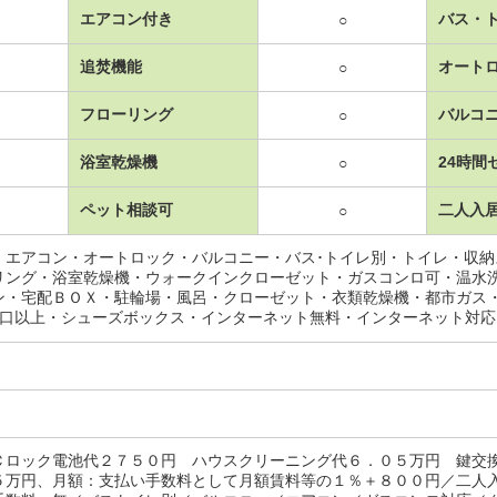
エアコン付き
バス・
○
追焚機能
オート
○
フローリング
バルコ
○
浴室乾燥機
24時間
○
ペット相談可
二人入
○
・エアコン・オートロック・バルコニー・バス･トイレ別・トイレ・収
リング・浴室乾燥機・ウォークインクローゼット・ガスコンロ可・温水
ン・宅配ＢＯＸ・駐輪場・風呂・クローゼット・衣類乾燥機・都市ガス
2口以上・シューズボックス・インターネット無料・インターネット対
Ｃロック電池代２７５０円 ハウスクリーニング代６．０５万円 鍵交
５万円、月額：支払い手数料として月額賃料等の１％＋８００円／二人