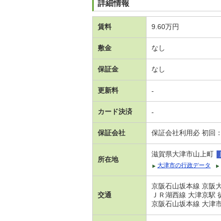
詳細情報
賃料
9.60万円
敷金
なし
保証金
なし
更新料
-
カード決済
-
保証会社
保証会社利用必 初回：
滋賀県大津市山上町
所在地
大津市の行政データ
京阪石山坂本線 京阪大
交通
ＪＲ湖西線 大津京駅 
京阪石山坂本線 大津市