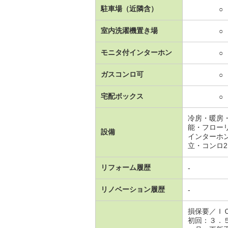
駐車場（近隣含）
○
室内洗濯機置き場
○
モニタ付インターホン
○
ガスコンロ可
○
宅配ボックス
○
冷房・暖房
能・フロー
設備
インターホ
立・コンロ
リフォーム履歴
-
リノベーション履歴
-
損保要／Ｉ
初回：３．