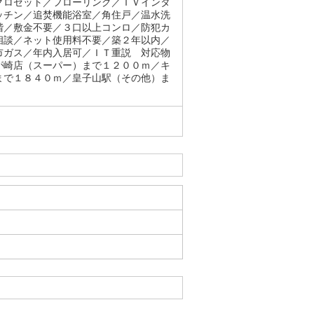
クロゼット／フローリング／ＴＶインタ
ッチン／追焚機能浴室／角住戸／温水洗
階／敷金不要／３口以上コンロ／防犯カ
相談／ネット使用料不要／築２年以内／
市ガス／年内入居可／ＩＴ重説 対応物
が崎店（スーパー）まで１２００ｍ／キ
まで１８４０ｍ／皇子山駅（その他）ま