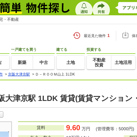
住宅・不動産
1
最近見た物件
保
一戸建てを買う
建てる
投資する
不動産
古
新築
中古
土地
土地活用
投資
市
>
京阪大津京駅
>
Ｄ－ＲＯＯＭ山上 1LDK
阪大津京駅 1LDK 賃貸(賃貸マンション
9.60
賃料
万円 (管理費等：5000円)