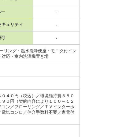
ニー
-
セキュリティ
-
居可
-
ローリング・温水洗浄便座・モニタ付イン
ト対応・室内洗濯機置き場
８０４０円（税込）／環境維持費５５０
１９０円（契約内容により１００～１２
アコン／フローリング／ＴＶインターホ
／電気コンロ／仲介手数料不要／家電付