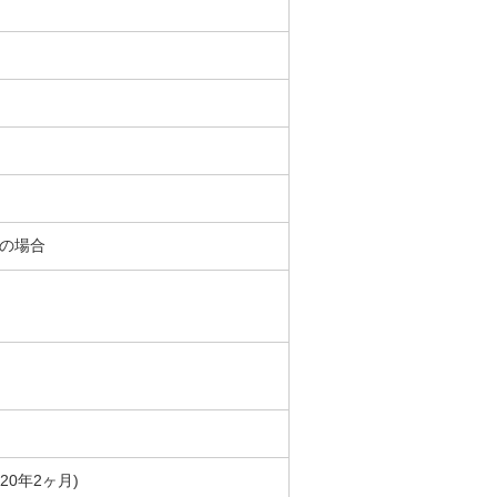
％の場合
築20年2ヶ月)