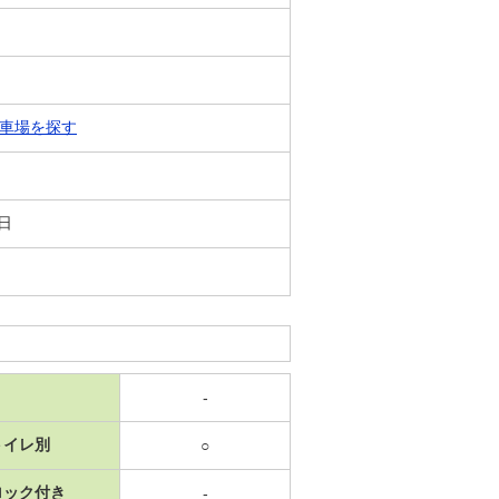
車場を探す
9日
-
トイレ別
○
ロック付き
-