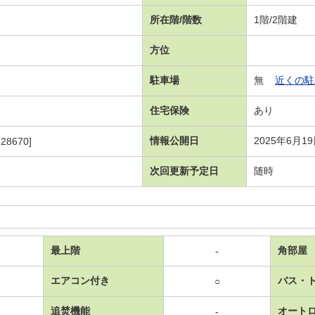
所在階/階数
1階/2階建
方位
駐車場
無
近くの駐
住宅保険
あり
情報公開日
2025年6月1
28670]
次回更新予定日
随時
最上階
角部屋
-
エアコン付き
バス・
○
追焚機能
オート
-