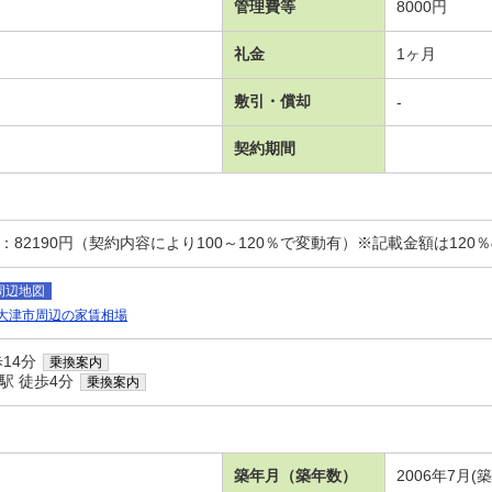
管理費等
8000円
礼金
1ヶ月
敷引・償却
-
契約期間
：82190円（契約内容により100～120％で変動有）※記載金額は120
周辺地図
大津市周辺の家賃相場
14分
乗換案内
駅 徒歩4分
乗換案内
築年月（築年数）
2006年7月(