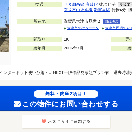
交通
ＪＲ湖西線
唐崎駅
徒歩14分
乗換案
京阪石山坂本線
滋賀里駅
徒歩4分
所在地
滋賀県大津市見世２
周辺地図
大津市の行政データ
大津市周辺の家
間取り
1K
専
築年月
2006年7月
築
インターネット使い放題・U-NEXT一般作品見放題プラン有 退去時清掃費
無料・簡単2項目！
この物件にお問い合わせする
お気に入りに追加する