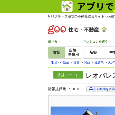
NTTグループ運営の不動産総合サイト goo
借りる
マンションを買う
店舗･
賃貸
新築
中
事業用
住宅・不動産
>
賃貸
>
関西
>
滋賀県
>
大津
レオパレス
賃貸アパート
情報提供元
SUUMO
印刷画面を表示