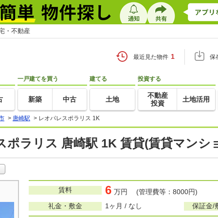
住宅・不動産
1
最近見た物件
保
一戸建てを買う
建てる
投資する
不動産
古
新築
中古
土地
土地活用
投資
市
>
唐崎駅
>
レオパレスポラリス 1K
ポラリス 唐崎駅 1K 賃貸(賃貸マンシ
6
賃料
万円 (管理費等：8000円)
礼金・敷金
1ヶ月 / なし
保証金/