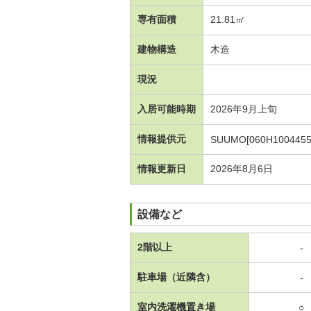
専有面積
21.81㎡
建物構造
木造
現況
入居可能時期
2026年9月上旬
情報提供元
SUUMO[060H1004455
情報更新日
2026年8月6日
設備など
2階以上
-
駐車場（近隣含）
-
室内洗濯機置き場
○