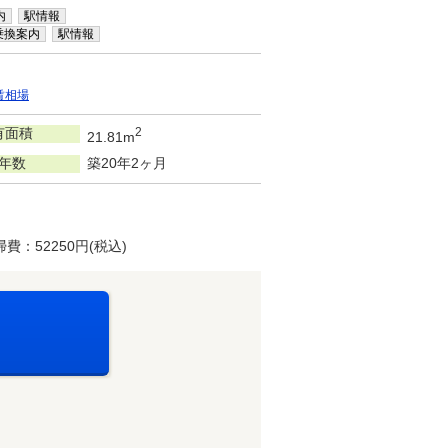
内
駅情報
乗換案内
駅情報
賃相場
有面積
2
21.81m
年数
築20年2ヶ月
：52250円(税込)