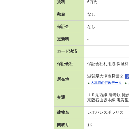
賃料
6万円
敷金
なし
保証金
なし
更新料
-
カード決済
-
保証会社
保証会社利用必 保証料
滋賀県大津市見世２
所在地
大津市の行政データ
ＪＲ湖西線 唐崎駅 徒歩
交通
京阪石山坂本線 滋賀里
建物名
レオパレスポラリス
間取り
1K