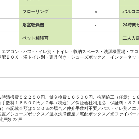
フローリング
バルコ
○
浴室乾燥機
24時間
-
ペット相談可
二人入
-
・エアコン・バス･トイレ別・トイレ・収納スペース・洗濯機置場・フ
宅配ＢＯＸ・浴トイレ別・家具付き・シューズボックス・インターネッ
去時清掃費５２２５０円、鍵交換費１６５００円、抗菌施工（任意）１
新手数料１６５００円／２年（税込）／保証会社利用必：保証料：８２
有）※記載金額は１２０％の場合／仲介手数料不要／バストイレ別／エ
濯置／シューズボックス／温水洗浄便座／宅配ボックス／光ファイバー
貸戸数:22戸