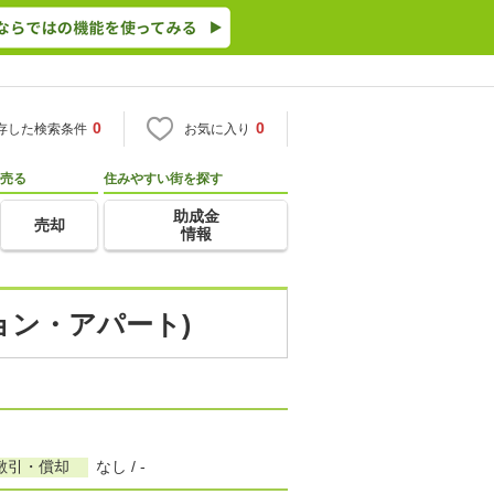
0
0
存した検索条件
お気に入り
売る
住みやすい街を探す
助成金
売却
情報
ョン・アパート)
敷引・償却
なし / -