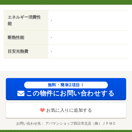
居可／礼金不要／最上階／敷金不要／防犯カメラ／全居室
洋室／保証人不要／二人入居相談／電子キー／ルームシェ
エネルギー消費性
ア相談／敷地内ごみ置き場／平面駐車場／自走式駐車場／
-
能
全居室６畳以上／プロパンガス／敷金・礼金不要／保証会
社利用可／ＩＴ重説 対応物件／ＬＧＢＴフレンドリー／
断熱性能
-
家賃カード決済可／ラウンドワン（その他）まで１４９０
ｍ／カインズホーム（スーパー）まで４９７ｍ／スーパー
目安光熱費
-
サンシ（株）／みえ川越インター店（スーパー）まで４８
２ｍ／ファミリーマート名四川越店（コンビニ）まで８４
３ｍ／川越町役場（その他）まで１００５ｍ／にしはら整
形外科（病院）まで１１４８ｍ/賃貸戸数:10戸
無料・簡単2項目！
この物件にお問い合わせする
お気に入りに追加する
お問い合わせ先
アパマンショップ四日市北店（株）ＪＰＭＣ