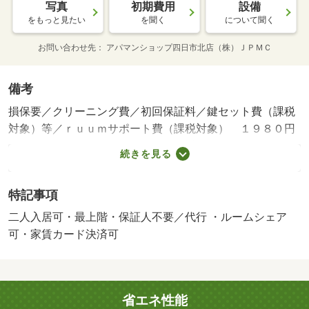
写真
初期費用
設備
をもっと見たい
を聞く
について聞く
お問い合わせ先
アパマンショップ四日市北店（株）ＪＰＭＣ
備考
損保要／クリーニング費／初回保証料／鍵セット費（課税
対象）等／ｒｕｕｍサポート費（課税対象） １９８０円
（月額）／ｒｕｕｍサポート（課税対象） １９８０円
続きを見る
（月額）／保証会社利用必：契約時保証委託料：２．２万
／月額保証委託料：賃料総額の２．２％又は５．５％ ※
特記事項
ペット可は２．５万／２．５％／二人入居可／子供可／平
置駐／［退去時費用 退去費用実費精算※故意・過失等別
二人入居可・最上階・保証人不要／代行 ・ルームシェア
途実費］更新事務手数料 ２２，０００円がかかります。
可・家賃カード決済可
契約時にクリーニング費６０，０００円、鍵セット費３，
３００円（税込）が必要となります。貸主インボイス登録
あり 保証会社：ハウスリーブ株式会社／バストイレ別／
省エネ性能
バルコニー／エアコン／室内洗濯置／駐輪場／押入／即入