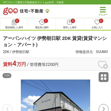
NTTグループ運営の不動産総合サイト goo住宅・不動産
0
1
0
0
最近検索した条件
最近見た物件
保存した条件
お気に入り
アーバンハイツ 伊勢朝日駅 2DK 賃貸(賃貸マンシ
ョン・アパート)
2DK / 伊勢朝日駅
情報提供元
SUUMO
4
賃料
万円
/ 管理費等2200円
1
/
20