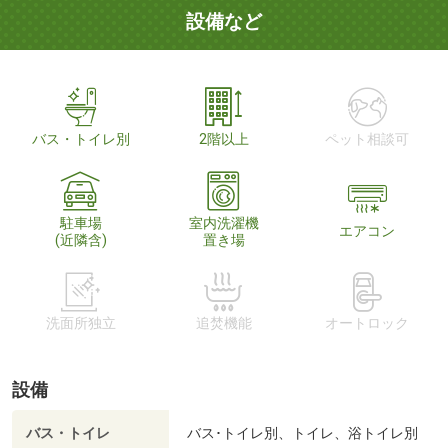
設備など
バス・トイレ別
2階以上
ペット相談可
駐車場
室内洗濯機
エアコン
(近隣含)
置き場
洗面所独立
追焚機能
オートロック
設備
バス・トイレ
バス･トイレ別、トイレ、浴トイレ別