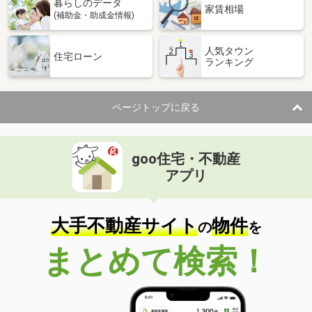
暮らしのデータ
家賃相場
(補助金・助成金情報)
人気タウン
住宅ローン
ランキング
ページトップに戻る
goo住宅・不動産
アプリ
大手不動産サイト
物件
の
を
まとめて検索！