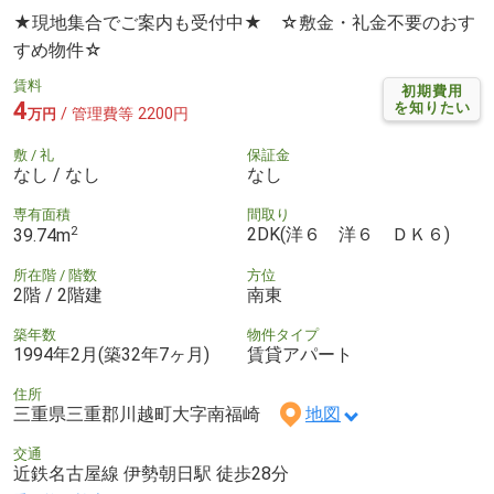
★現地集合でご案内も受付中★ ☆敷金・礼金不要のおす
すめ物件☆
賃料
初期費用
4
を知りたい
/ 管理費等 2200円
万円
敷 / 礼
保証金
なし / なし
なし
専有面積
間取り
2
2DK(洋６ 洋６ ＤＫ６)
39.74m
所在階 / 階数
方位
2階 / 2階建
南東
築年数
物件タイプ
1994年2月(築32年7ヶ月)
賃貸アパート
住所
三重県三重郡川越町大字南福崎
地図
交通
近鉄名古屋線 伊勢朝日駅 徒歩28分