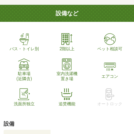
設備など
バス・トイレ別
2階以上
ペット相談可
駐車場
室内洗濯機
エアコン
(近隣含)
置き場
洗面所独立
追焚機能
オートロック
設備