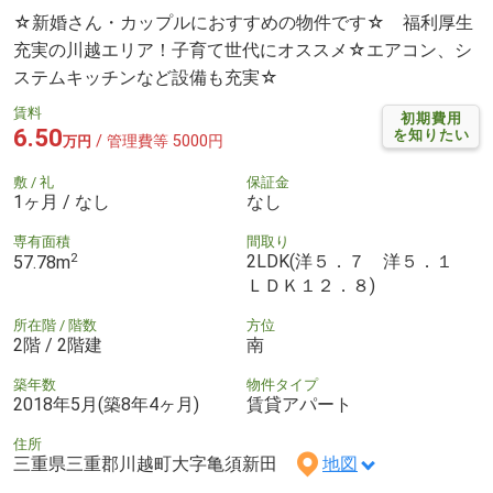
☆新婚さん・カップルにおすすめの物件です☆ 福利厚生
充実の川越エリア！子育て世代にオススメ☆エアコン、シ
ステムキッチンなど設備も充実☆
賃料
初期費用
6.50
を知りたい
/ 管理費等 5000円
万円
敷 / 礼
保証金
1ヶ月 / なし
なし
専有面積
間取り
2
2LDK(洋５．７ 洋５．１
57.78m
ＬＤＫ１２．８)
所在階 / 階数
方位
2階 / 2階建
南
築年数
物件タイプ
2018年5月(築8年4ヶ月)
賃貸アパート
住所
三重県三重郡川越町大字亀須新田
地図