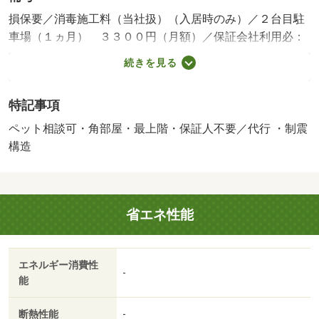
損保要／消毒施工料（当社扱）（入居時のみ）／２台目駐
車場（１ヵ月） ３３００円（月額）／保証会社利用必：
１０，０００円／入居時、以降は月額賃料の１％／毎月
続きを見る
（入居期間中）、他プラン有／ペット相談／［退去時費
用 退去費用実費精算※故意・過失等別途実費］ ハウス
特記事項
クリーニング代５３，９００円（退去時） 保険加入義務
有 飼育可能なペットは、小型犬又は猫１匹までです。
ペット相談可・角部屋・最上階・保証人不要／代行 ・制震
飼育可能なペットは、小型犬又は猫１匹まで可。 保証会
構造
社：保証人代行サービス保証料・家賃集金サービス手数料
／バストイレ別／バルコニー／エアコン／ガスコンロ対応
／クロゼット／フローリング／シャワー付洗面台／ＴＶイ
省エネ性能
ンターホン／浴室乾燥機／室内洗濯置／シューズボックス
／システムキッチン／追焚機能浴室／角住戸／温水洗浄便
座／洗面所独立／２口コンロ／駐輪場／ＣＡＴＶ／即入居
エネルギー消費性
可／礼金不要／最上階／対面式キッチン／ペット相談／全
-
能
居室洋室／ウォークインクロゼット／保証人不要／敷金１
ヶ月／ＴＶ付浴室／複層ガラス／耐震構造／制震構造／自
断熱性能
-