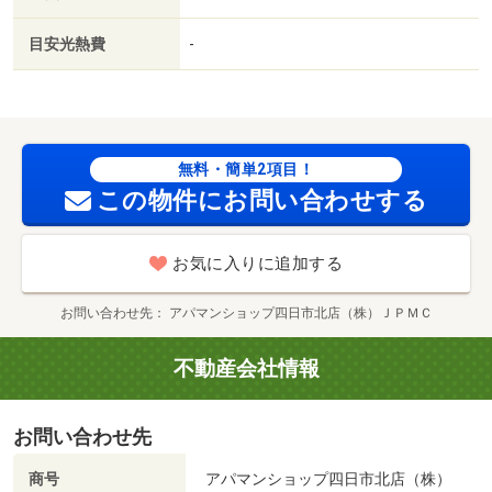
走式駐車場／ＬＤＫ１２畳以上／プロパンガス／保証会社
利用可／川越町立北部保育園（幼稚園・保育園）まで７３
目安光熱費
-
６ｍ／ラウンドワン（その他）まで８３４ｍ／カインズホ
ーム（スーパー）まで１４７４ｍ／スーパーサンシ（株）
／みえ川越インター店（スーパー）まで１６３８ｍ／ファ
ミリーマート（コンビニ）まで１４６３ｍ／川越町役場
（その他）まで２２３２ｍ/賃貸戸数:8戸
無料・簡単2項目！
この物件にお問い合わせする
お気に入りに追加する
お問い合わせ先
アパマンショップ四日市北店（株）ＪＰＭＣ
不動産会社情報
お問い合わせ先
商号
アパマンショップ四日市北店（株）