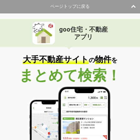
ページトップに戻る
goo住宅・不動産
アプリ
大手不動産サイト
物件
の
を
まとめて検索！