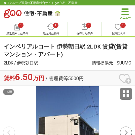
NTTグループ運営の不動産総合サイト goo住宅・不動産
0
1
0
0
最近検索した条件
最近見た物件
保存した条件
お気に入り
インペリアルコート 伊勢朝日駅 2LDK 賃貸(賃貸
マンション・アパート)
2LDK / 伊勢朝日駅
情報提供元
SUUMO
6.50
賃料
万円
/ 管理費等5000円
1
/
20