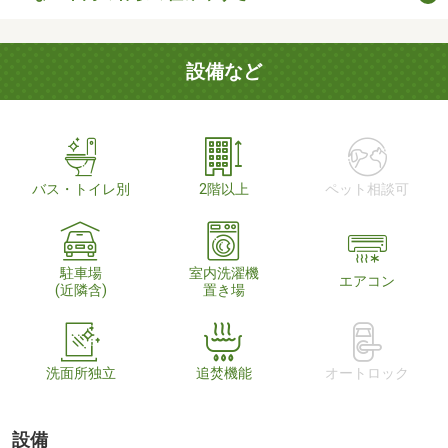
設備など
バス・トイレ別
2階以上
ペット相談可
駐車場
室内洗濯機
エアコン
(近隣含)
置き場
洗面所独立
追焚機能
オートロック
設備