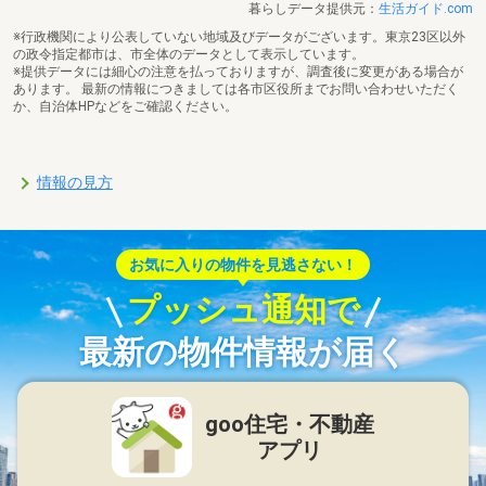
暮らしデータ提供元：
生活ガイド.com
※行政機関により公表していない地域及びデータがございます。東京23区以外
の政令指定都市は、市全体のデータとして表示しています。
※提供データには細心の注意を払っておりますが、調査後に変更がある場合が
あります。 最新の情報につきましては各市区役所までお問い合わせいただく
か、自治体HPなどをご確認ください。
情報の見方
お気に入りの物件を見逃さない！
プッシュ通知で
最新の物件情報が届く
goo住宅・不動産
アプリ