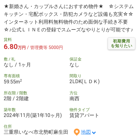
★新婚さん・カップルさんにおすすめ物件★ ☆システム
キッチン・宅配ボックス・防犯カメラなど設備も充実☆☆
インターネット利用料無料物件のため面倒な手続き不要
☆♪公式ＬＩＮＥの登録でスムーズなやりとりが可能です♪
賃料
初期費用
6.80
を知りたい
/ 管理費等 5000円
万円
敷 / 礼
保証金
なし / 1ヶ月
なし
専有面積
間取り
2
2LDK(ＬＤＫ)
59.55m
所在階 / 階数
方位
2階 / 2階建
南西
築年数
物件タイプ
2024年11月(築1年10ヶ月)
賃貸アパート
住所
三重県いなべ市北勢町麻生田
地図