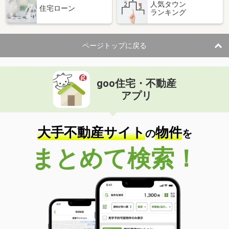
人気タウン
住宅ローン
ランキング
ページトップに戻る
goo住宅・不動産
アプリ
大手不動産サイト
物件
の
を
まとめて検索！