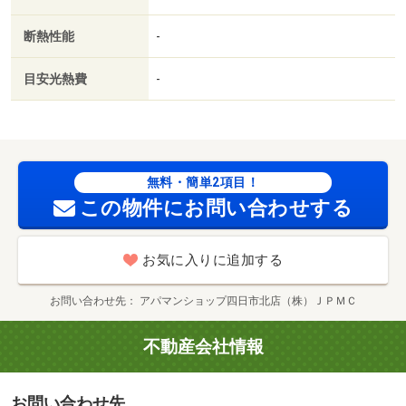
／駐輪場／宅配ボックス／押入／ＣＡＴＶ／即入居可／閑
静な住宅地／最上階／敷金不要／３口以上コンロ／対面式
断熱性能
-
キッチン／防犯カメラ／ＩＨクッキングヒーター／照明付
／オートバス／グリル付／ウォークインクロゼット／保証
目安光熱費
-
人不要／二人入居相談／全居室フローリング／エアコン２
台／物置／ネット使用料不要／２４時間換気システム／複
層ガラス／クロゼット２ヶ所／太陽光発電システム／駅徒
歩１０分以内／敷地内ごみ置き場／平面駐車場／自走式駐
車場／南西向き／セキュリティ会社加入済／プロパンガス
無料・簡単2項目！
／三面鏡付洗面化粧台／室内物干機／ＢＳ／礼金１ヶ月／
この物件にお問い合わせする
保証会社利用可／ＩＴ重説 対応物件／ＬＧＢＴフレンド
リー／家賃カード決済可／全室照明付／かずみ内科消化器
お気に入りに追加する
内科（病院）まで２６３ｍ／水野眼科（病院）まで２４０
ｍ／コメリ北勢店（スーパー）まで３０４ｍ／ミニストッ
お問い合わせ先
アパマンショップ四日市北店（株）ＪＰＭＣ
プ（コンビニ）まで２５５ｍ／ＪＡみえきた 山郷（銀
行）まで３３０ｍ／ファミリーマート（コンビニ）まで３
不動産会社情報
６１ｍ/賃貸戸数:10戸
お問い合わせ先