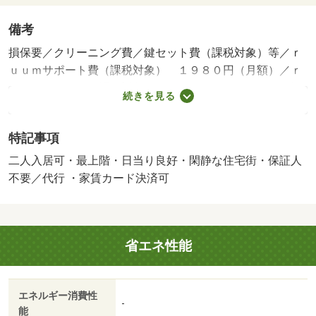
備考
損保要／クリーニング費／鍵セット費（課税対象）等／ｒ
ｕｕｍサポート費（課税対象） １９８０円（月額）／ｒ
ｕｕｍサポート（課税対象） １９８０円（月額）／保証
続きを見る
会社利用必：契約時保証委託料：２．２万／月額保証委託
料：賃料総額の２．２％又は５．５％ ※ペット可は２．
特記事項
５万／２．５％／二人入居可／子供可／平置駐／［退去時
費用 退去費用実費精算※故意・過失等別途実費］更新事
二人入居可・最上階・日当り良好・閑静な住宅街・保証人
務手数料 ２２，０００円がかかります。契約時にクリー
不要／代行 ・家賃カード決済可
ニング費７０，０００円、鍵セット費３，３００円（税
込）が必要となります。駐車場貸主インボイス登録なし
保証会社：ハウスリーブ株式会社／バストイレ別／バルコ
省エネ性能
ニー／エアコン／クロゼット／フローリング／シャワー付
洗面台／ＴＶインターホン／浴室乾燥機／室内洗濯置／陽
当り良好／シューズボックス／システムキッチン／追焚機
エネルギー消費性
能浴室／温水洗浄便座／脱衣所／洗面所独立／２口コンロ
-
能