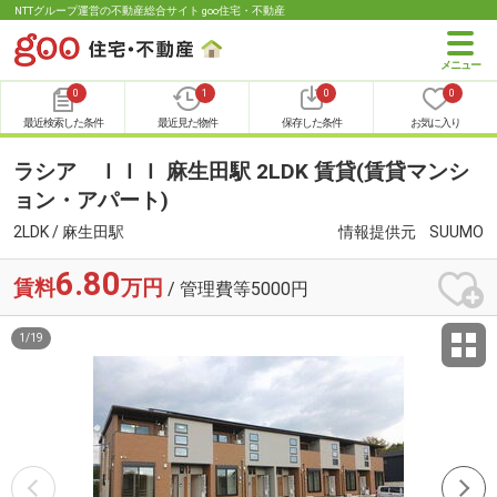
NTTグループ運営の不動産総合サイト goo住宅・不動産
0
1
0
0
最近検索した条件
最近見た物件
保存した条件
お気に入り
ラシア ＩＩＩ 麻生田駅 2LDK 賃貸(賃貸マンシ
ョン・アパート)
2LDK / 麻生田駅
情報提供元
SUUMO
6.80
賃料
万円
/ 管理費等5000円
1
/
19