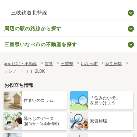
三岐鉄道北勢線
周辺の駅の路線から探す
三重県いなべ市の不動産を探す
goo住宅・不動産
賃貸
三重県
いなべ市
麻生田駅
ラシア ＩＩＩ 2LDK
お役立ち情報
「住みたい街」
住まいのコラム
を見つけよう
暮らしのデータ
家賃相場
(補助金・助成金情報)