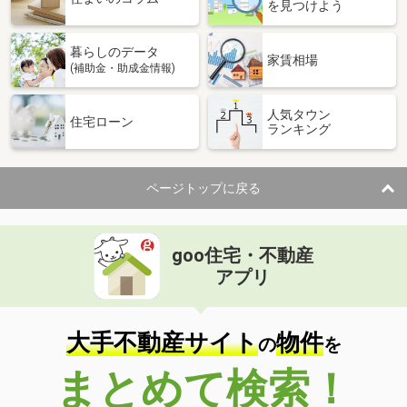
を見つけよう
暮らしのデータ
家賃相場
(補助金・助成金情報)
人気タウン
住宅ローン
ランキング
ページトップに戻る
goo住宅・不動産
アプリ
大手不動産サイト
物件
の
を
まとめて検索！