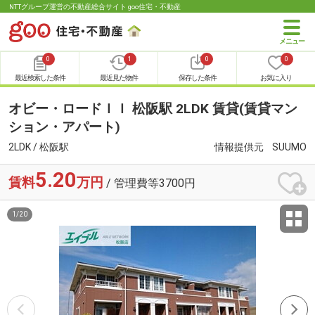
NTTグループ運営の不動産総合サイト goo住宅・不動産
0
1
0
0
最近検索した条件
最近見た物件
保存した条件
お気に入り
オビー・ロードＩＩ 松阪駅 2LDK 賃貸(賃貸マン
ション・アパート)
2LDK / 松阪駅
情報提供元
SUUMO
5.20
賃料
万円
/ 管理費等3700円
1
/
20