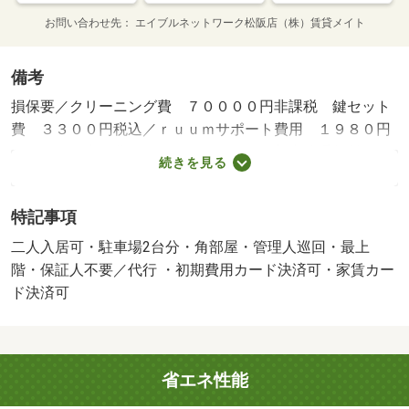
お問い合わせ先
エイブルネットワーク松阪店（株）賃貸メイト
備考
損保要／クリーニング費 ７００００円非課税 鍵セット
費 ３３００円税込／ｒｕｕｍサポート費用 １９８０円
／月額 町内会費 ３００円／月額 更新事務手数料 ２
続きを見る
２０００円／保証会社利用必：契約時保証委託料：２２，
０００円 月額保証委託料：賃料総額の２．２％又は５．
特記事項
５％／普通借家０２年／二人入居可／子供可／【物件名：
オビー・ロード ＩＩ】お問い合わせください。掲載画像
二人入居可・駐車場2台分・角部屋・管理人巡回・最上
は同型参考写真となるため現状を優先とします。／バスト
階・保証人不要／代行 ・初期費用カード決済可・家賃カー
イレ別／バルコニー／エアコン／ガスコンロ対応／フロー
ド決済可
リング／シャワー付洗面台／ＴＶインターホン／浴室乾燥
機／室内洗濯置／シューズボックス／追焚機能浴室／角住
戸／温水洗浄便座／洗面所独立／洗面化粧台／駐輪場／最
省エネ性能
上階／対面式キッチン／オートバス／ウォークインクロゼ
ット／保証人不要／駐車２台可／東南角住戸／二人入居相