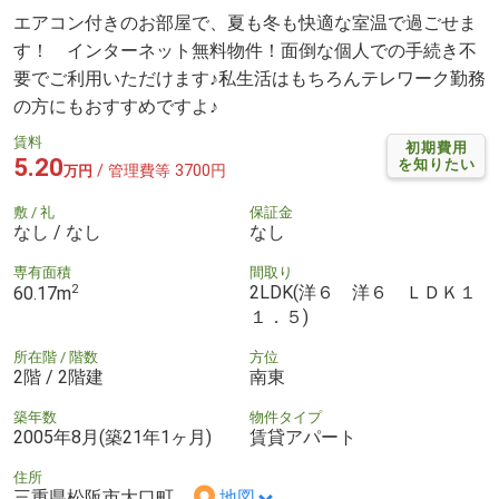
エアコン付きのお部屋で、夏も冬も快適な室温で過ごせま
す！ インターネット無料物件！面倒な個人での手続き不
要でご利用いただけます♪私生活はもちろんテレワーク勤務
の方にもおすすめですよ♪
賃料
初期費用
5.20
を知りたい
/ 管理費等 3700円
万円
敷 / 礼
保証金
なし / なし
なし
専有面積
間取り
2
2LDK(洋６ 洋６ ＬＤＫ１
60.17m
１．５)
所在階 / 階数
方位
2階 / 2階建
南東
築年数
物件タイプ
2005年8月(築21年1ヶ月)
賃貸アパート
住所
三重県松阪市大口町
地図