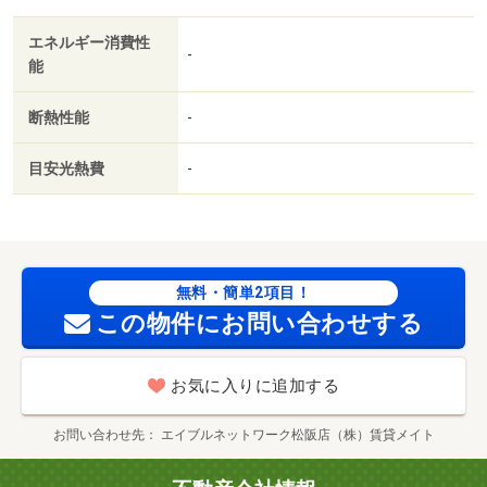
談／２４時間緊急通報システム／２沿線利用可／ネット使
エネルギー消費性
用料不要／２×４工法／２４時間換気システム／電子ロッ
-
能
ク／階段下収納／３駅以上利用可／敷地内ごみ置き場／東
南向き／全居室６畳以上／プロパンガス／敷金・礼金不要
断熱性能
-
／ＩＴ重説 対応物件／ＬＧＢＴフレンドリー／初期費用
カード決済可／家賃カード決済可／巡回管理／松阪市立港
目安光熱費
-
小学校（小学校）まで２０２４ｍ／松阪市立鎌田中学校
（中学校）まで１７８１ｍ／マックスバリュ郷津店（スー
パー）まで１０７９ｍ／ザ・ビッグエクスプレス松阪高町
店（ショッピングセンター）まで１８３０ｍ／スーパーセ
ンタートライアル松阪店（ショッピングセンター）まで２
無料・簡単2項目！
３１２ｍ／イオンタウン松阪船江（ショッピングセンタ
この物件にお問い合わせする
ー）まで３２３３ｍ／近鉄山田鳥羽志摩線 東松阪駅徒歩
４９分/賃貸戸数:8戸
お気に入りに追加する
お問い合わせ先
エイブルネットワーク松阪店（株）賃貸メイト