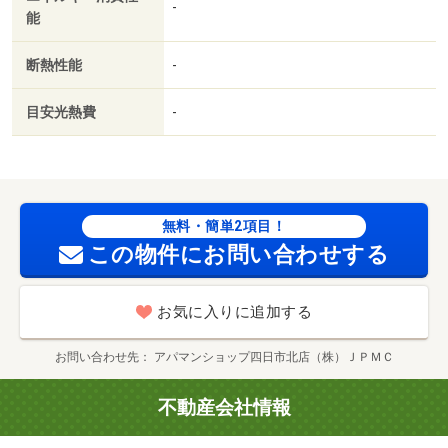
粧台／２口コンロ／駐輪場／宅配ボックス／即入居可／礼
-
能
金不要／閑静な住宅地／敷金不要／防犯カメラ／ウォーク
インクロゼット／バイク置場／全居室フローリング／２沿
断熱性能
-
線利用可／ＣＳ／駅まで平坦／ネット使用料不要／内階段
／浴室未使用／トイレ未使用／未入居／２駅利用可／３沿
目安光熱費
-
線以上利用可／敷地内ごみ置き場／平面駐車場／自走式駐
車場／東南向き／キッチン未使用／都市ガス／縦型照明付
洗面化粧台／ＢＳ／敷金・礼金不要／保証会社利用可／Ｉ
Ｔ重説 対応物件／初期費用カード決済可／（株）一号舘
／堀木店（スーパー）まで１９８ｍ／Ａ－プライス四日市
無料・簡単2項目！
店（スーパー）まで６９５ｍ／スギ薬局末永店（その他）
この物件にお問い合わせする
まで７４５ｍ／森医院（病院）まで７６５ｍ／ファッショ
ンセンターしまむら野田店（その他）まで１１５８ｍ／四
お気に入りに追加する
日市本郷郵便局（郵便局）まで８７０ｍ/賃貸戸数:91戸
お問い合わせ先
アパマンショップ四日市北店（株）ＪＰＭＣ
不動産会社情報