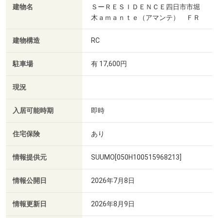
建物名
ＳーＲＥＳＩＤＥＮＣＥ四日市市堀
木ａｍａｎｔｅ（アマンテ） ＦＲ
建物構造
RC
駐車場
有 17,600円
現況
入居可能時期
即時
住宅保険
あり
情報提供元
SUUMO[050H100515968213]
情報公開日
2026年7月8日
情報更新日
2026年8月9日