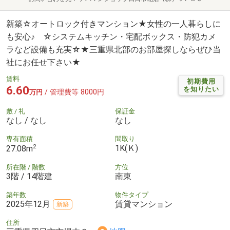
新築☆オートロック付きマンション★女性の一人暮らしに
も安心♪ ☆システムキッチン・宅配ボックス・防犯カメ
ラなど設備も充実☆★三重県北部のお部屋探しならぜひ当
社にお任せ下さい★
賃料
初期費用
6.60
を知りたい
/ 管理費等 8000円
万円
敷 / 礼
保証金
なし / なし
なし
専有面積
間取り
2
1K(Ｋ)
27.08m
所在階 / 階数
方位
3階 / 14階建
南東
築年数
物件タイプ
2025年12月
賃貸マンション
新築
住所