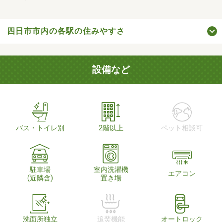
四日市市内の各駅の住みやすさ
設備など
バス・トイレ別
2階以上
ペット相談可
駐車場
室内洗濯機
エアコン
(近隣含)
置き場
洗面所独立
追焚機能
オートロック