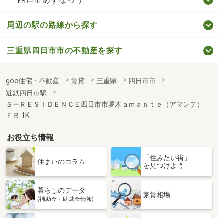
周辺の駅の路線から探す
三重県四日市市の不動産を探す
goo住宅・不動産
賃貸
三重県
四日市市
近鉄四日市駅
ＳーＲＥＳＩＤＥＮＣＥ四日市市堀木ａｍａｎｔｅ（アマンテ）
ＦＲ 1K
お役立ち情報
「住みたい街」
住まいのコラム
を見つけよう
暮らしのデータ
家賃相場
(補助金・助成金情報)