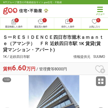
NTTグループ運営の不動産総合サイト goo住宅・不動産
0
1
0
0
最近検索した条件
最近見た物件
保存した条件
お気に入り
ＳーＲＥＳＩＤＥＮＣＥ四日市市堀木ａｍａｎｔ
ｅ（アマンテ） ＦＲ 近鉄四日市駅 1K 賃貸(賃
貸マンション・アパート)
1K / 近鉄四日市駅
情報提供元
SUUMO
6.60
賃料
万円
/ 管理費等8000円
1
/
20