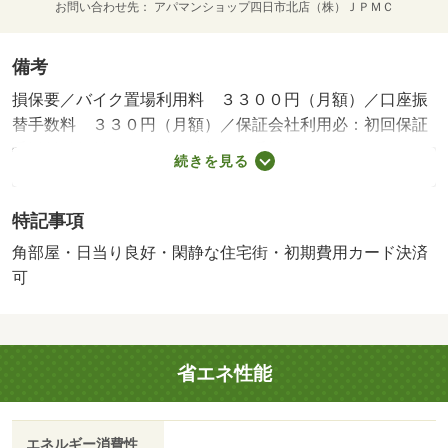
お問い合わせ先
アパマンショップ四日市北店（株）ＪＰＭＣ
備考
損保要／バイク置場利用料 ３３００円（月額）／口座振
替手数料 ３３０円（月額）／保証会社利用必：初回保証
委託料総賃料の５０％・更新保証委託料￥１２，０００円
続きを見る
／年／平置駐／［退去時費用 エアコンクリーニング：１
６，５００円、室内清掃費用（課税対：３３，０００円、
特記事項
鍵交換費用（課税対象：３３，０００円退去費用実費精算
※故意・過失等別途実費］室内清掃費用 ３３０００円、
角部屋・日当り良好・閑静な住宅街・初期費用カード決済
カギ交換費用 ３３０００円、エアコンクリーニング費
可
用 １６５００円、法人契約時１ヶ月 保証会社：Ｋ－ｎ
ｅｔ（近畿保証サービス）／バストイレ別／バルコニー／
エアコン／フローリング／シャワー付洗面台／ＴＶインタ
省エネ性能
ーホン／浴室乾燥機／オートロック／室内洗濯置／陽当り
良好／シューズボックス／システムキッチン／角住戸／温
水洗浄便座／脱衣所／エレベーター／洗面所独立／洗面化
エネルギー消費性