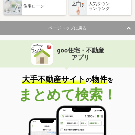
人気タウン
住宅ローン
ランキング
ページトップに戻る
goo住宅・不動産
アプリ
大手不動産サイト
物件
の
を
まとめて検索！