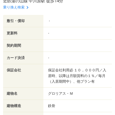
近鉄湯の山線 中川原駅 徒歩14分
乗り換え検索
敷引・償却
-
更新料
-
契約期間
カード決済
-
保証会社
保証会社利用必 １０，０００円／入
居時、以降は月額賃料の１％／毎月
（入居期間中）、他プラン有
建物名
グロリアス・Ｍ
建物構造
鉄骨