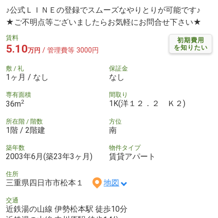
♪公式ＬＩＮＥの登録でスムーズなやりとりが可能です♪
★ご不明点等ございましたらお気軽にお問合せ下さい★
賃料
初期費用
5.10
を知りたい
/ 管理費等 3000円
万円
敷 / 礼
保証金
1ヶ月 / なし
なし
専有面積
間取り
2
1K(洋１２．２ Ｋ２)
36m
所在階 / 階数
方位
1階 / 2階建
南
築年数
物件タイプ
2003年6月(築23年3ヶ月)
賃貸アパート
住所
三重県四日市市松本１
地図
交通
近鉄湯の山線 伊勢松本駅 徒歩10分