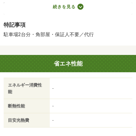
認）（１ヵ月） ３３００円（月額）／保証会社利用必：
続きを見る
１０，０００円／入居時、以降は月額賃料の１％／毎月
（入居期間中）、他プラン有／駐２台可／［退去時費用
特記事項
退去費用実費精算※故意・過失等別途実費］ ハウスクリ
ーニング代４６，２００円（退去時） 保険加入義務有
駐車場2台分・角部屋・保証人不要／代行
保証会社：保証人代行サービス保証料・家賃集金サービス
手数料／バストイレ別／バルコニー／エアコン／ガスコン
ロ対応／クロゼット／フローリング／シャワー付洗面台／
省エネ性能
ＴＶインターホン／浴室乾燥機／室内洗濯置／シューズボ
ックス／システムキッチン／追焚機能浴室／角住戸／温水
洗浄便座／洗面所独立／２口コンロ／駐輪場／ＣＡＴＶ／
エネルギー消費性
光ファイバー／礼金不要／対面式キッチン／照明付／保証
-
能
人不要／駐車２台可／敷金１ヶ月／物置／２駅利用可／駅
徒歩１０分以内／プロパンガス／高速ネット対応／保証会
断熱性能
-
社利用可／（株）一号舘／松本店（スーパー）まで４１２
ｍ／コインランドリー（その他）まで４８６ｍ／Ｖドラッ
目安光熱費
-
ク 四日市松本店（スーパー）まで５２２ｍ／ローソン
（コンビニ）まで６２３ｍ／ダイソー 四日市ときわ店