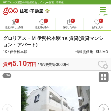
NTTグループ運営の不動産総合サイト goo住宅・不動産
0
1
0
0
最近検索した条件
最近見た物件
保存した条件
お気に入り
グロリアス・Ｍ 伊勢松本駅 1K 賃貸(賃貸マンシ
ョン・アパート)
1K / 伊勢松本駅
情報提供元
SUUMO
5.10
賃料
万円
/ 管理費等3000円
1
/
20