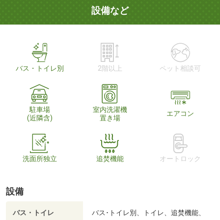
設備など
バス・トイレ別
2階以上
ペット相談可
駐車場
室内洗濯機
エアコン
(近隣含)
置き場
洗面所独立
追焚機能
オートロック
設備
バス・トイレ
バス･トイレ別、トイレ、追焚機能、