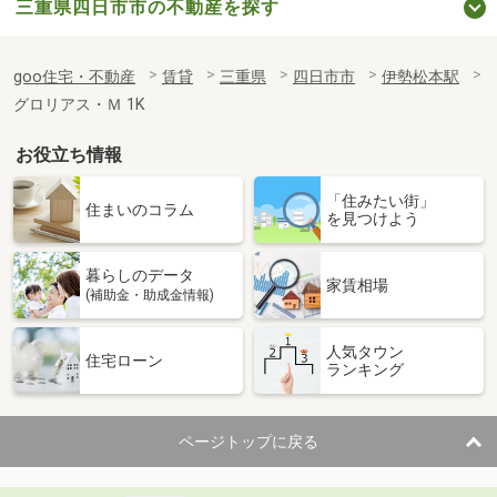
三重県四日市市の不動産を探す
goo住宅・不動産
賃貸
三重県
四日市市
伊勢松本駅
グロリアス・Ｍ 1K
お役立ち情報
「住みたい街」
住まいのコラム
を見つけよう
暮らしのデータ
家賃相場
(補助金・助成金情報)
人気タウン
住宅ローン
ランキング
ページトップに戻る