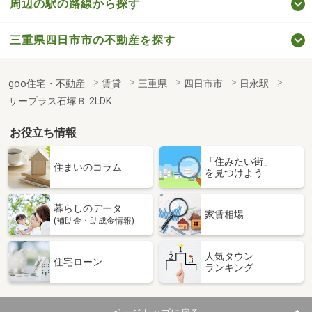
周辺の駅の路線から探す
三重県四日市市の不動産を探す
goo住宅・不動産
賃貸
三重県
四日市市
日永駅
サープラス石塚Ｂ 2LDK
お役立ち情報
「住みたい街」
住まいのコラム
を見つけよう
暮らしのデータ
家賃相場
(補助金・助成金情報)
人気タウン
住宅ローン
ランキング