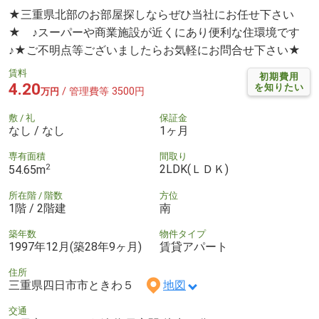
★三重県北部のお部屋探しならぜひ当社にお任せ下さい
★ ♪スーパーや商業施設が近くにあり便利な住環境です
♪★ご不明点等ございましたらお気軽にお問合せ下さい★
賃料
初期費用
4.20
を知りたい
/ 管理費等 3500円
万円
敷 / 礼
保証金
なし / なし
1ヶ月
専有面積
間取り
2
2LDK(ＬＤＫ)
54.65m
所在階 / 階数
方位
1階 / 2階建
南
築年数
物件タイプ
1997年12月(築28年9ヶ月)
賃貸アパート
住所
三重県四日市市ときわ５
地図
交通