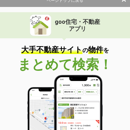
ページトップに戻る
goo住宅・不動産
アプリ
大手不動産サイト
物件
の
を
まとめて検索！