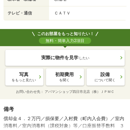
テレビ・通信
ＣＡＴＶ
このお部屋をもっと知りたい！
無料・簡単入力2項目
実際に物件を見学
したい
写真
初期費用
設備
をもっと見たい
を聞く
について聞く
お問い合わせ先
アパマンショップ四日市北店（株）ＪＰＭＣ
備考
償却金４．２万円／損保要／入村費（町内入会費）／室内
消毒料／室内消毒料（課税対象）等／口座振替手数料 ３