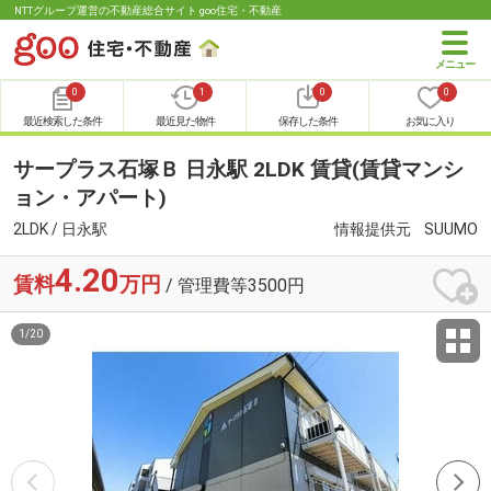
NTTグループ運営の不動産総合サイト goo住宅・不動産
0
1
0
0
最近検索した条件
最近見た物件
保存した条件
お気に入り
サープラス石塚Ｂ 日永駅 2LDK 賃貸(賃貸マンシ
ョン・アパート)
2LDK / 日永駅
情報提供元
SUUMO
4.20
賃料
万円
/ 管理費等3500円
1
/
20