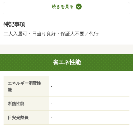
３０円（月額）／口座振替手数料（課税対象） ３３０円
続きを見る
（月額）／保証会社利用必：初回保証料：総賃料の５
０％、月額保証料：日本人１．５％・外国人２．５％・高
特記事項
齢世帯５．０％のいずれか（最低月額保証料８００円。学
生入居の場合は初回保証料なし）。入居月より費用発生し
二人入居可・日当り良好・保証人不要／代行
ます。／二人入居可／平置駐／［退去時費用 退去費用実
費精算※故意・過失等別途実費］ 保証会社：株式会社オ
ンテック共済会／バストイレ別／バルコニー／エアコン／
省エネ性能
クロゼット／フローリング／ＴＶインターホン／室内洗濯
置／陽当り良好／シューズボックス／追焚機能浴室／温水
洗浄便座／洗面所独立／駐輪場／ＣＡＴＶ／即入居可／礼
エネルギー消費性
金不要／敷金不要／照明付／保証人不要／二人入居相談／
-
能
全居室フローリング／２沿線利用可／２駅利用可／平面駐
車場／自走式駐車場／プロパンガス／敷金・礼金不要／保
断熱性能
-
証会社利用可／ＩＴ重説 対応物件／ローソン（コンビ
ニ）まで３７５ｍ／セブンイレブン（コンビニ）まで４２
目安光熱費
-
４ｍ／ウエルシア薬局 四日市ときわ店（スーパー）まで
４７１ｍ／はま寿司（飲食店）まで４４３ｍ／ハードオフ