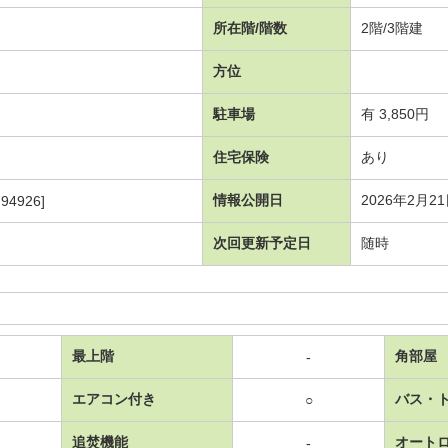
所在階/階数
2階/3階建
方位
駐車場
有 3,850円
住宅保険
あり
情報公開日
2026年2月2
94926]
次回更新予定日
随時
最上階
角部屋
-
エアコン付き
バス・
○
追焚機能
オート
-