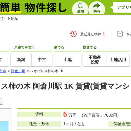
住宅・不動産
1
最近見た物件
保
一戸建てを買う
建てる
投資する
不動産
古
新築
中古
土地
土地活用
投資
市市
>
阿倉川駅
>
レオパレス柿の木 1K
ス柿の木 阿倉川駅 1K 賃貸(賃貸マン
5
賃料
万円 (管理費等：7000円)
礼金・敷金
1ヶ月 / なし
保証金/