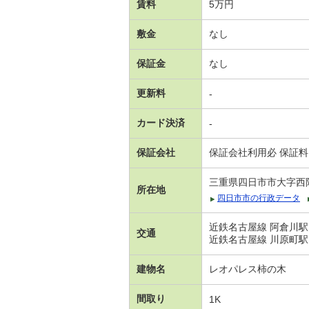
賃料
5万円
敷金
なし
保証金
なし
更新料
-
カード決済
-
保証会社
保証会社利用必 保証料
三重県四日市市大字西
所在地
四日市市の行政データ
近鉄名古屋線 阿倉川駅
交通
近鉄名古屋線 川原町駅
建物名
レオパレス柿の木
間取り
1K