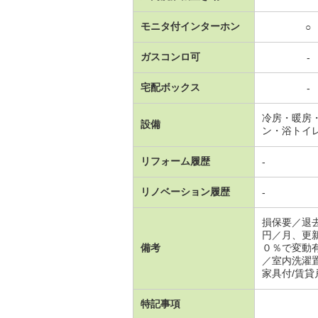
モニタ付インターホン
○
ガスコンロ可
-
宅配ボックス
-
冷房・暖房
設備
ン・浴トイ
リフォーム履歴
-
リノベーション履歴
-
損保要／退
円／月、更
備考
０％で変動
／室内洗濯
家具付/賃貸
特記事項