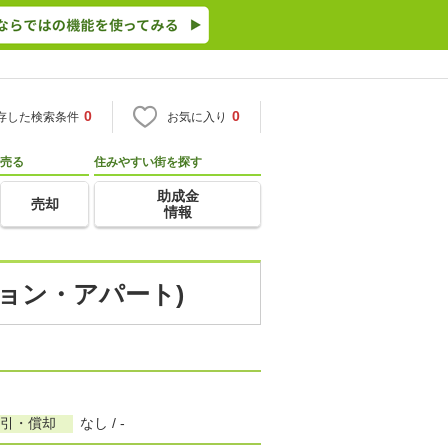
0
0
存した検索条件
お気に入り
売る
住みやすい街を探す
助成金
売却
情報
ション・アパート)
敷引・償却
なし / -