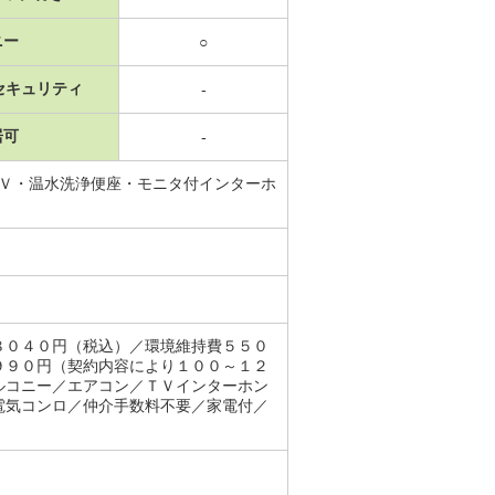
ニー
○
セキュリティ
-
居可
-
ＴＶ・温水洗浄便座・モニタ付インターホ
８０４０円（税込）／環境維持費５５０
９９０円（契約内容により１００～１２
ルコニー／エアコン／ＴＶインターホン
電気コンロ／仲介手数料不要／家電付／