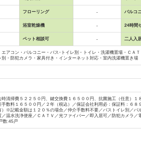
フローリング
バルコ
-
浴室乾燥機
24時間
-
ペット相談可
二人入
-
・エアコン・バルコニー・バス･トイレ別・トイレ・洗濯機置場・ＣＡ
レ別・防犯カメラ・家具付き・インターネット対応・室内洗濯機置き場
去時清掃費５２２５０円、鍵交換費１６５００円、抗菌施工（任意）１
新手数料１６５００円／２年（税込）／保証会社利用必：保証料：６８
有）※記載金額は１２０％の場合／仲介手数料不要／バストイレ別／バ
置／温水洗浄便座／ＣＡＴＶ／光ファイバー／即入居可／防犯カメラ／
戸数:45戸