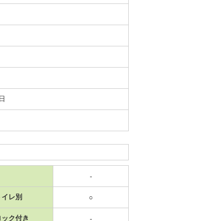
1日
-
トイレ別
○
ロック付き
-