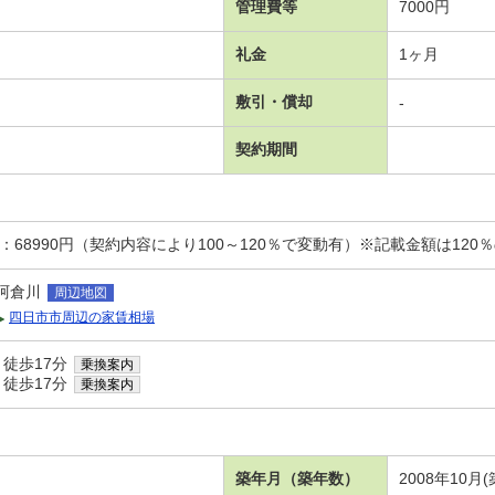
管理費等
7000円
礼金
1ヶ月
敷引・償却
-
契約期間
：68990円（契約内容により100～120％で変動有）※記載金額は120
阿倉川
周辺地図
四日市市周辺の家賃相場
 徒歩17分
乗換案内
 徒歩17分
乗換案内
築年月（築年数）
2008年10月(