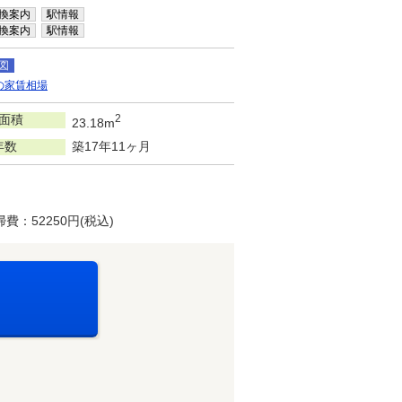
換案内
駅情報
換案内
駅情報
図
の家賃相場
面積
2
23.18m
年数
築17年11ヶ月
：52250円(税込)