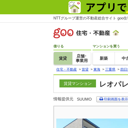
NTTグループ運営の不動産総合サイト goo
借りる
マンションを買う
店舗･
賃貸
新築
中
事業用
住宅・不動産
>
賃貸
>
東海
>
三重県
>
四日
レオパレ
賃貸マンション
情報提供元
SUUMO
印刷画面を表示