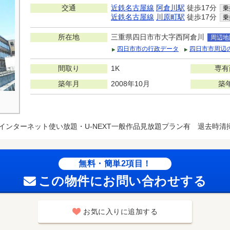
交通
近鉄名古屋線
阿倉川駅
徒歩17分
乗
近鉄名古屋線
川原町駅
徒歩17分
乗
所在地
三重県四日市市大字西阿倉川
周辺地
四日市市の行政データ
四日市市周辺
間取り
1K
専有
築年月
2008年10月
築
インターネット使い放題・U-NEXT一般作品見放題プラン有 退去時清掃費
無料・簡単2項目！
この物件にお問い合わせする
お気に入りに追加する