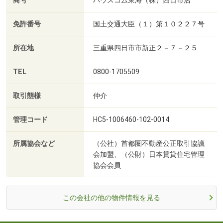
商号
ハウスコム東海（株）四日市店
免許番号
国土交通大臣（１）第１０２２７号
所在地
三重県四日市市新正２－７－２５
TEL
0800-1705509
取引態様
仲介
管理コード
HC5-1006460-102-0014
所属協会など
（公社）首都圏不動産公正取引協議
会加盟、（公財）日本賃貸住宅管理
協会会員
この会社の他の物件情報を見る