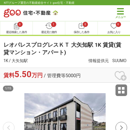
NTTグループ運営の不動産総合サイト goo住宅・不動産
0
1
0
0
最近検索した条件
最近見た物件
保存した条件
お気に入り
レオパレスプログレスＫＴ 大矢知駅 1K 賃貸(賃
貸マンション・アパート)
1K / 大矢知駅
情報提供元
SUUMO
5.50
賃料
万円
/ 管理費等5000円
1
/
15