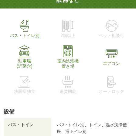
バス・トイレ別
2階以上
ペット相談可
駐車場
室内洗濯機
エアコン
(近隣含)
置き場
洗面所独立
追焚機能
オートロック
設備
バス・トイレ
バス･トイレ別、トイレ、温水洗浄便
座、浴トイレ別