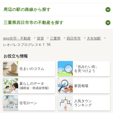
周辺の駅の路線から探す
三重県四日市市の不動産を探す
goo住宅・不動産
賃貸
三重県
四日市市
大矢知駅
レオパレスプログレスＫＴ 1K
お役立ち情報
「住みたい街」
住まいのコラム
を見つけよう
暮らしのデータ
家賃相場
(補助金・助成金情報)
人気タウン
住宅ローン
ランキング