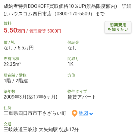
成約者特典BOOKOFF買取価格10％UP(景品限度額内) 詳細
はハウスコム四日市店（0800-170-5509）まで
賃料
初期費用
5.50
を知りたい
/ 管理費等 5000円
万円
敷 / 礼
保証金
なし / 5.5万円
なし
専有面積
間取り
2
1K
22.35m
所在階 / 階数
方位
1階 / 2階建
築年数
物件タイプ
2009年3月(築17年6ヶ月)
賃貸アパート
住所
三重県四日市市下さざらい町
地図
交通
三岐鉄道三岐線 大矢知駅 徒歩17分