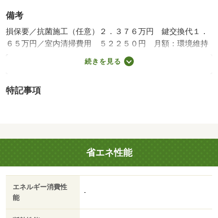
備考
損保要／抗菌施工（任意）２．３７６万円 鍵交換代１．
６５万円／室内清掃費用 ５２２５０円 月額：環境維持
費 ５５０円／保証会社利用必：保証料：７２５９０円
続きを見る
（契約内容により１００～１２０％で変動有）※記載金額
は１２０％の場合／バストイレ別／エアコン／ＴＶインタ
特記事項
ーホン／室内洗濯置／温水洗浄便座／ＣＡＴＶ／光ファイ
バー／即入居可／電気コンロ／仲介手数料不要／家電付／
家具付／セブン‐イレブン 四日市下さざらい町店（コンビ
ニ）まで１７２ｍ／マックスバリュ 大矢知店（スーパ
ー）まで６９７ｍ/賃貸戸数:16戸
省エネ性能
エネルギー消費性
-
能