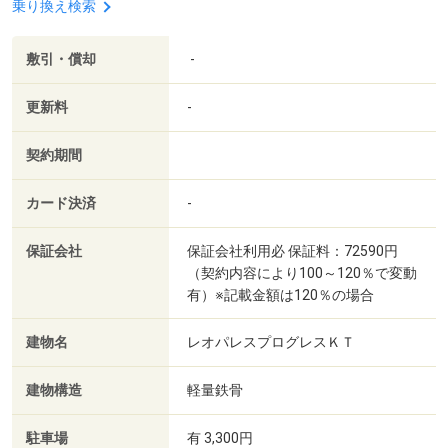
乗り換え検索
敷引・償却
-
更新料
-
契約期間
カード決済
-
保証会社
保証会社利用必 保証料：72590円
（契約内容により100～120％で変動
有）※記載金額は120％の場合
建物名
レオパレスプログレスＫＴ
建物構造
軽量鉄骨
駐車場
有 3,300円