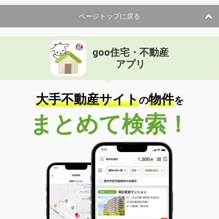
ページトップに戻る
goo住宅・不動産
アプリ
大手不動産サイト
物件
の
を
まとめて検索！