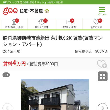
NTTグループ運営の不動産総合サイト goo住宅・不動産
0
1
0
0
最近検索した条件
最近見た物件
保存した条件
お気に入り
静岡県御前崎市池新田 菊川駅 2K 賃貸(賃貸マン
ション・アパート)
2K / 菊川駅
情報提供元
SUUMO
4
賃料
万円
/ 管理費等3000円
1
/
8