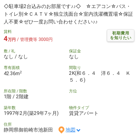
◇駐車場2台込みのお部屋です♪♪◇ ☆エアコン☆バス・
トイレ別☆ＣＡＴＶ☆独立洗面台☆室内洗濯機置場☆保証
人不要☆ぜひ一度お問い合わせください♪♪
賃料
初期費用
4
を知りたい
/ 管理費等 3000円
万円
敷 / 礼
保証金
なし / なし
なし
専有面積
間取り
2
2K(和６．４ 洋６．４ Ｋ
42.36m
５．６)
所在階 / 階数
方位
1階 / 2階建
築年数
物件タイプ
1997年2月(築29年7ヶ月)
賃貸アパート
住所
静岡県御前崎市池新田
地図