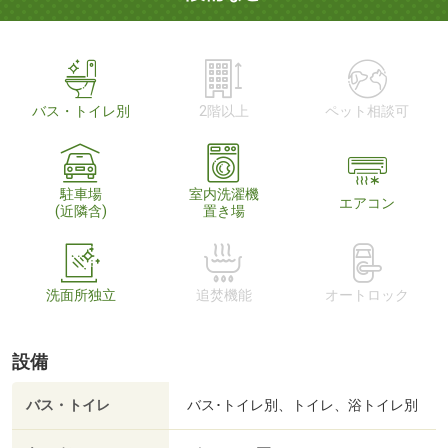
バス・トイレ別
2階以上
ペット相談可
駐車場
室内洗濯機
エアコン
(近隣含)
置き場
洗面所独立
追焚機能
オートロック
設備
バス・トイレ
バス･トイレ別、トイレ、浴トイレ別