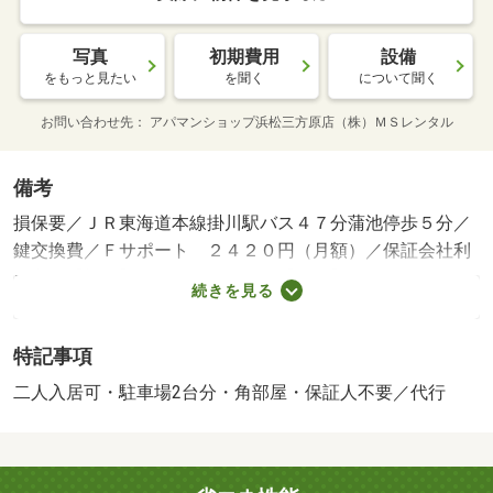
写真
初期費用
設備
をもっと見たい
を聞く
について聞く
お問い合わせ先
アパマンショップ浜松三方原店（株）ＭＳレンタル
備考
損保要／ＪＲ東海道本線掛川駅バス４７分蒲池停歩５分／
鍵交換費／Ｆサポート ２４２０円（月額）／保証会社利
用必：【初回】３５，０００円 【月額】賃料総額の１．
続きを見る
５％ 【更新】なし／二人入居可／子供可／駐２台可／保
証会社：オリコフォレントインシュア／バストイレ別／エ
特記事項
アコン／ガスコンロ対応／室内洗濯置／角住戸／脱衣所／
洗面所独立／押入／ＣＡＴＶ／即入居可／礼金不要／敷金
二人入居可・駐車場2台分・角部屋・保証人不要／代行
不要／駐車場１台無料／保証人不要／駐車２台可／二人入
居相談／駐車場２台無料／１フロア２住戸／２駅利用可／
平面駐車場／和室／プロパンガス／敷金・礼金不要／保証