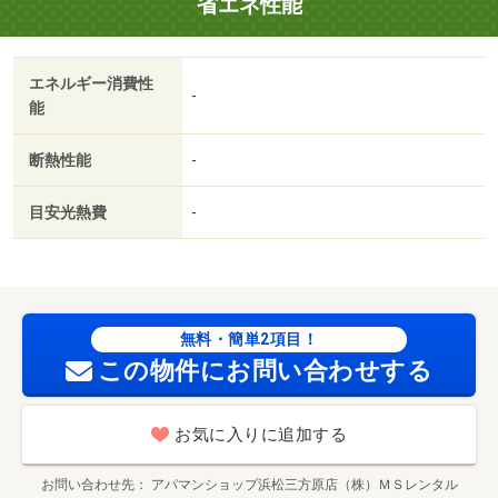
省エネ性能
会社利用可／ＩＴ重説 対応物件／高松幼稚園（幼稚園・
保育園）まで１６４９ｍ／ローソン（コンビニ）まで１７
０４ｍ／業務スーパー御前崎店（スーパー）まで１７３４
エネルギー消費性
ｍ／ローソン（コンビニ）まで４０７７ｍ／千浜小学校
-
能
（小学校）まで４２６３ｍ／浜岡中学校（中学校）まで１
５３２ｍ
断熱性能
-
目安光熱費
-
無料・簡単2項目！
この物件にお問い合わせする
お気に入りに追加する
お問い合わせ先
アパマンショップ浜松三方原店（株）ＭＳレンタル