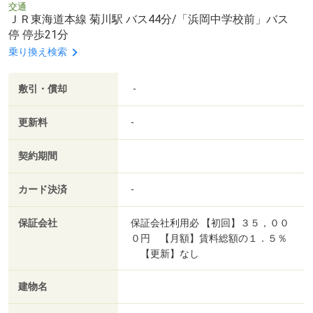
交通
ＪＲ東海道本線 菊川駅 バス44分/「浜岡中学校前」バス
停 停歩21分
乗り換え検索
敷引・償却
-
更新料
-
契約期間
カード決済
-
保証会社
保証会社利用必 【初回】３５，００
０円 【月額】賃料総額の１．５％
【更新】なし
建物名