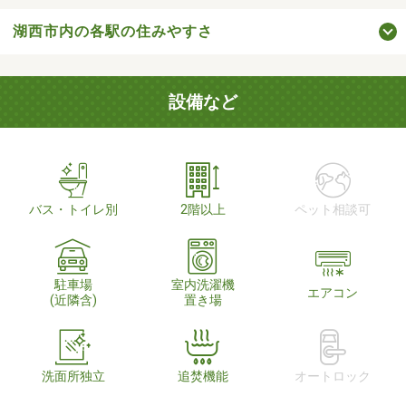
湖西市内の各駅の住みやすさ
設備など
バス・トイレ別
2階以上
ペット相談可
駐車場
室内洗濯機
エアコン
(近隣含)
置き場
洗面所独立
追焚機能
オートロック