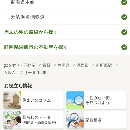
東海道本線
天竜浜名湖鉄道
周辺の駅の路線から探す
静岡県湖西市の不動産を探す
goo住宅・不動産
賃貸
静岡県
湖西市
新所原駅
カルム コリーヌ 1LDK
お役立ち情報
「住みたい街」
住まいのコラム
を見つけよう
暮らしのデータ
家賃相場
(補助金・助成金情報)