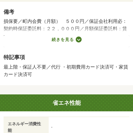
備考
損保要／町内会費（月額） ５００円／保証会社利用必：
契約時保証委託料：２２，０００円／月額保証委託料：賃
料総額の２．２％又は５．５％／退去時クリーニング費用
続きを見る
￥６００００が契約時必要。貸主インボイス登録あり／更
新事務手数料２２０００円／ｒｕｕｍサポート費用（月
特記事項
額）１９８０円／鍵セット費３３００円／バストイレ別／
バルコニー／エアコン／クロゼット／フローリング／シャ
最上階・保証人不要／代行 ・初期費用カード決済可・家賃
ワー付洗面台／ＴＶインターホン／浴室乾燥機／室内洗濯
カード決済可
置／シューズボックス／追焚機能浴室／温水洗浄便座／洗
面所独立／洗面化粧台／駐輪場／宅配ボックス／対面式キ
ッチン／照明付／保証人不要／ネット使用料不要／浄水器
省エネ性能
／複層ガラス／プロパンガス／ＢＳ／ＩＴ重説 対応物件
／ＬＧＢＴフレンドリー／初期費用カード決済可／家賃カ
ード決済可／パレマルシェ新所原店（スーパー）まで２４
エネルギー消費性
０ｍ／浜名病院（病院）まで７００ｍ／セブンイレブン駅
-
能
南１丁目店（コンビニ）まで１６０ｍ／ウエルシア湖西新