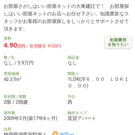
お部屋さがしはいい部屋ネットの大東建託で！ お部屋探
しはいい部屋ネットのお店へお任せ下さい。知識豊富なス
タッフがお客様のお部屋探しをしっかりとサポートさせて
頂きます。
賃料
初期費用
4.90
を知りたい
/ 管理費等 4100円
万円
敷 / 礼
保証金
なし / 5.9万円
なし
専有面積
間取り
2
1LDK(洋６．００ ＬＤＫ１
42.37m
０．００)
所在階 / 階数
方位
2階 / 2階建
西
築年数
物件タイプ
2009年3月(築17年6ヶ月)
賃貸アパート
住所
静岡県湖西市駅南１
地図