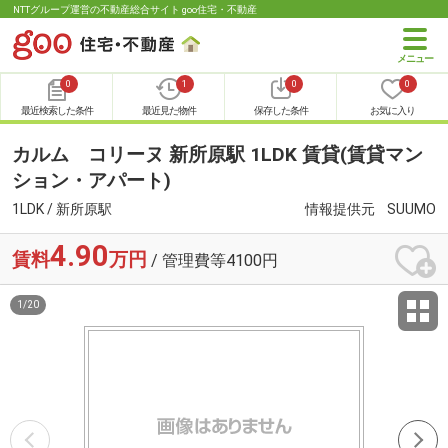
NTTグループ運営の不動産総合サイト goo住宅・不動産
0
1
0
0
最近検索した条件
最近見た物件
保存した条件
お気に入り
カルム コリーヌ 新所原駅 1LDK 賃貸(賃貸マン
ション・アパート)
1LDK / 新所原駅
情報提供元
SUUMO
4.90
賃料
万円
/ 管理費等4100円
1
/
20