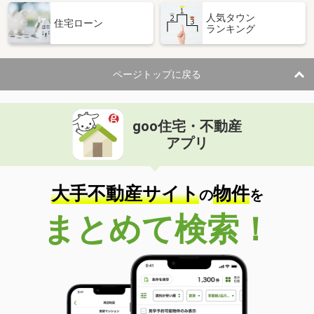
人気タウン
住宅ローン
ランキング
ページトップに戻る
goo住宅・不動産
アプリ
大手不動産サイト
物件
の
を
まとめて検索！