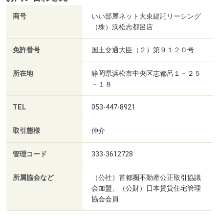
商号
いい部屋ネット大東建託リーシング
（株）浜松志都呂店
免許番号
国土交通大臣（２）第９１２０号
所在地
静岡県浜松市中央区志都呂１－２５
－１８
TEL
053-447-8921
取引態様
仲介
管理コード
333-3612728
所属協会など
（公社）首都圏不動産公正取引協議
会加盟、（公財）日本賃貸住宅管理
協会会員