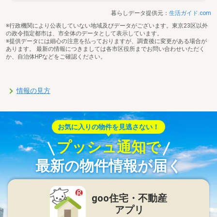
暮らしデータ提供元：
生活ガイド.com
※行政機関により公表していない地域及びデータがございます。東京23区以外
の政令指定都市は、市全体のデータとして表示しています。
※提供データには細心の注意を払っておりますが、調査後に変更がある場合が
あります。 最新の情報につきましては各市区役所までお問い合わせいただく
か、自治体HPなどをご確認ください。
情報の見方
お気に入りの物件を見逃さない！
プッシュ通知で
最新の物件情報が届く
goo住宅・不動産
アプリ