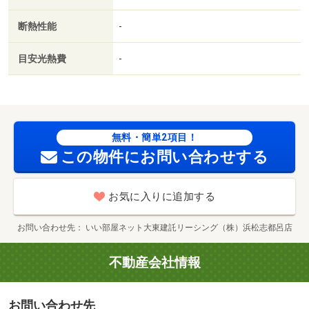
所原店（ドラッグストア）まで８００ｍ／ＪＲ新所原駅
断熱性能
-
（その他）まで１２００ｍ／浜松いわた信用金庫（銀行）
まで７００ｍ
目安光熱費
-
無料・簡単2項目！
この物件にお問い合わせする
お気に入りに追加する
お問い合わせ先
いい部屋ネット大東建託リーシング（株）浜松志都呂店
不動産会社情報
お問い合わせ先