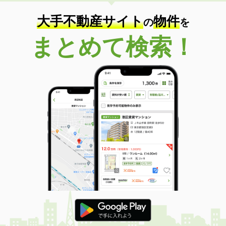
大手不動産サイト
物件
の
を
まとめて検索！