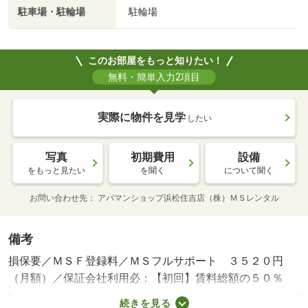
駐車場・駐輪場
駐輪場
このお部屋をもっと知りたい！
無料・簡単入力2項目
実際に物件を見学
したい
写真
初期費用
設備
をもっと見たい
を聞く
について聞く
お問い合わせ先
アパマンショップ浜松住吉店（株）ＭＳレンタル
備考
損保要／ＭＳＦ登録料／ＭＳフルサポート ３５２０円
（月額）／保証会社利用必：【初回】賃料総額の５０％
（最低保証料２０，０００円） 【更新】なし 【月額】
続きを見る