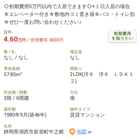
◇初期費用5万円以内で入居できます◇※１日入居の場合
☆エレベーター付き☆敷地内ゴミ置き場☆バス・トイレ別
☆ぜひ一度お問い合わせください♪
賃料
初期費用
4.60
を知りたい
/ 管理費等 4000円
万円
敷 / 礼
保証金
なし / なし
なし
専有面積
間取り
2
2LDK(洋６ 洋６ ＬＤＫ１
57.85m
２)
所在階 / 階数
方位
3階 / 6階建
南
築年数
物件タイプ
1980年9月(築46年)
賃貸マンション
住所
静岡県湖西市新居町中之郷
地図