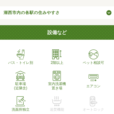
湖西市内の各駅の住みやすさ
設備など
バス・トイレ別
2階以上
ペット相談可
駐車場
室内洗濯機
エアコン
(近隣含)
置き場
洗面所独立
追焚機能
オートロック