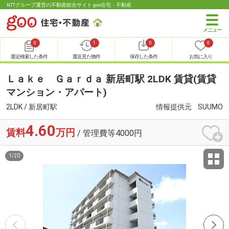
NTTグループ運営の不動産総合サイト goo住宅・不動産
0
1
0
0
最近検索した条件
最近見た物件
保存した条件
お気に入り
Ｌａｋｅ Ｇａｒｄａ 新居町駅 2LDK 賃貸(賃貸
マンション・アパート)
2LDK / 新居町駅
情報提供元
SUUMO
4.60
賃料
万円
/ 管理費等4000円
1
/
20