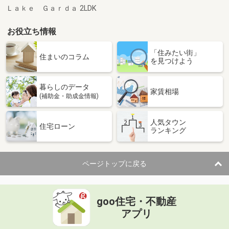
Ｌａｋｅ Ｇａｒｄａ 2LDK
お役立ち情報
「住みたい街」
住まいのコラム
を見つけよう
暮らしのデータ
家賃相場
(補助金・助成金情報)
人気タウン
住宅ローン
ランキング
ページトップに戻る
goo住宅・不動産
アプリ