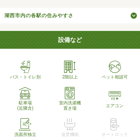
湖西市内の各駅の住みやすさ
設備など
バス・トイレ別
2階以上
ペット相談可
駐車場
室内洗濯機
エアコン
(近隣含)
置き場
洗面所独立
追焚機能
オートロック