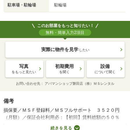
駐車場・駐輪場
駐輪場
このお部屋をもっと知りたい！
無料・簡単入力2項目
実際に物件を見学
したい
写真
初期費用
設備
をもっと見たい
を聞く
について聞く
お問い合わせ先
アパマンショップ磐田店（株）ＭＳレンタル
備考
損保要／ＭＳＦ登録料／ＭＳフルサポート ３５２０円
（月額）／保証会社利用必：【初回】賃料総額の５０％
（最低保証料２０，０００円） 【更新】なし 【月額】
続きを見る