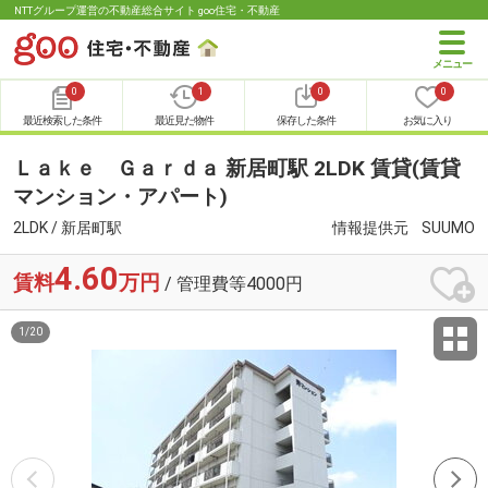
NTTグループ運営の不動産総合サイト goo住宅・不動産
0
1
0
0
最近検索した条件
最近見た物件
保存した条件
お気に入り
Ｌａｋｅ Ｇａｒｄａ 新居町駅 2LDK 賃貸(賃貸
マンション・アパート)
2LDK / 新居町駅
情報提供元
SUUMO
4.60
賃料
万円
/ 管理費等4000円
1
/
20