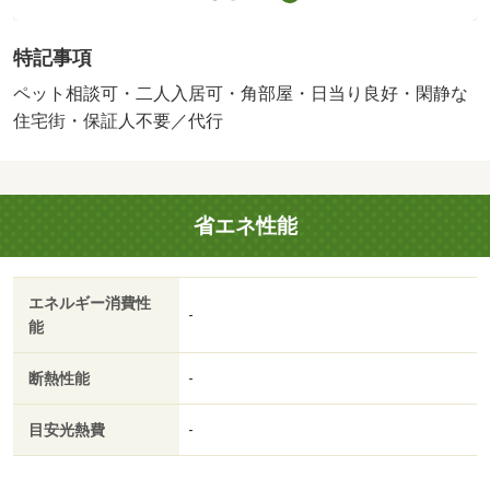
賃料総額の１．５％（最低保証料５００円）【口振手数
料】２２０円／二人入居可／子供可／ペット相談／平置駐
特記事項
／［退去時費用 修繕費（２ヶ月）：９２，０００円※故
意・過失等別途実費］【ペット飼育時】礼金＋１ヵ月＆賃
ペット相談可・二人入居可・角部屋・日当り良好・閑静な
料＋２，０００円／匹 ※２匹まで 保証会社：オリコフ
住宅街・保証人不要／代行
ォレントインシュア／バストイレ別／バルコニー／エアコ
ン／シャワー付洗面台／ＴＶインターホン／室内洗濯置／
陽当り良好／シューズボックス／南向き／角住戸／温水洗
省エネ性能
浄便座／エレベーター／洗面所独立／洗面化粧台／駐輪場
／押入／礼金不要／閑静な住宅地／敷金不要／ペット相談
／駐車場１台無料／全居室洋室／保証人不要／二人入居相
エネルギー消費性
談／ガスレンジ付／浴室に窓／２駅利用可／敷地内ごみ置
-
能
き場／平面駐車場／ＬＤＫ１２畳以上／全居室６畳以上／
プロパンガス／南面バルコニー／敷金・礼金不要／保証会
断熱性能
-
社利用可／ＩＴ重説 対応物件／ファミリーマート新居中
之郷店（コンビニ）まで１３８ｍ／湖西市立新居中学校
目安光熱費
-
（中学校）まで９８３ｍ／セブンイレブン新居町中之郷東
店（コンビニ）まで９９０ｍ／かきこや仲町店（スーパ