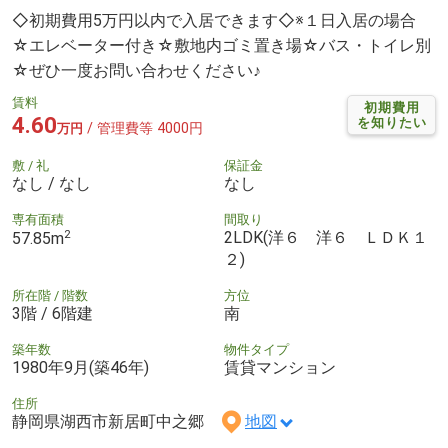
◇初期費用5万円以内で入居できます◇※１日入居の場合
☆エレベーター付き☆敷地内ゴミ置き場☆バス・トイレ別
☆ぜひ一度お問い合わせください♪
賃料
初期費用
4.60
を知りたい
/ 管理費等 4000円
万円
敷 / 礼
保証金
なし / なし
なし
専有面積
間取り
2
2LDK(洋６ 洋６ ＬＤＫ１
57.85m
２)
所在階 / 階数
方位
3階 / 6階建
南
築年数
物件タイプ
1980年9月(築46年)
賃貸マンション
住所
静岡県湖西市新居町中之郷
地図