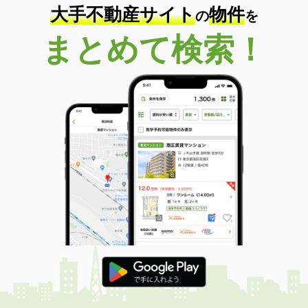
大手不動産サイト
物件
の
を
まとめて検索！