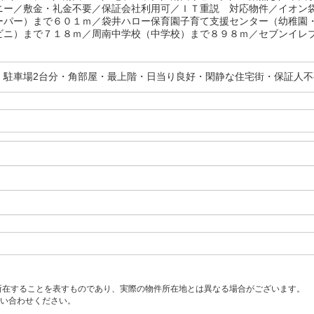
ニー／敷金・礼金不要／保証会社利用可／ＩＴ重説 対応物件／イオン
ーパー）まで６０１ｍ／袋井ハロー保育園子育て支援センター（幼稚園
ビニ）まで７１８ｍ／周南中学校（中学校）まで８９８ｍ／セブンイレブ
・駐車場2台分・角部屋・最上階・日当り良好・閑静な住宅街・保証人不
所在することを表すものであり、実際の物件所在地とは異なる場合がございます。
い合わせください。