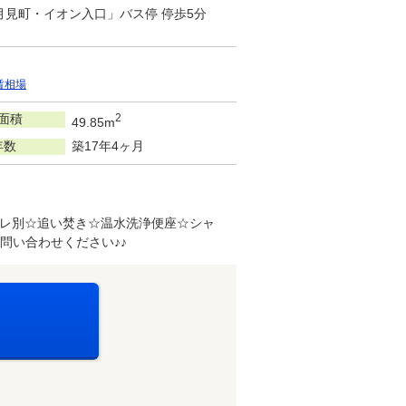
「月見町・イオン入口」バス停 停歩5分
賃相場
面積
2
49.85m
年数
築17年4ヶ月
レ別☆追い焚き☆温水洗浄便座☆シャ
問い合わせください♪♪