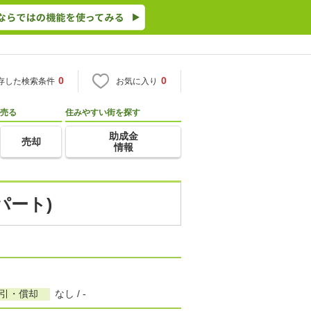
0
0
存した検索条件
お気に入り
売る
住みやすい街を探す
助成金
売却
情報
パート)
敷引・償却
なし / -