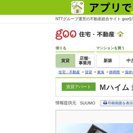
NTTグループ運営の不動産総合サイト goo
借りる
マンションを買う
店舗･
賃貸
新築
中
事業用
住宅・不動産
>
賃貸
>
東海
>
静岡県
>
袋井
Ｍハイム 
賃貸アパート
情報提供元
SUUMO
印刷画面を表示