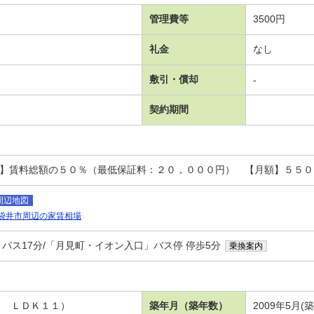
管理費等
3500円
礼金
なし
敷引・償却
-
契約期間
回】賃料総額の５０％（最低保証料：２０，０００円） 【月額】５５
周辺地図
袋井市周辺の家賃相場
 バス17分/「月見町・イオン入口」バス停 停歩5分
乗換案内
５ ＬＤＫ１１）
築年月（築年数）
2009年5月(