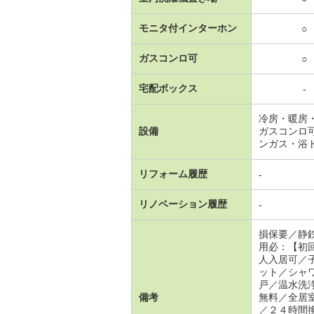
モニタ付インターホン
○
ガスコンロ可
○
宅配ボックス
-
冷房・暖房
設備
ガスコンロ
ンガス・浴
リフォーム履歴
-
リノベーション履歴
-
損保要／静
用必：【初
人入居可／
ット／シャ
戸／温水洗
備考
無料／全居
／２４時間