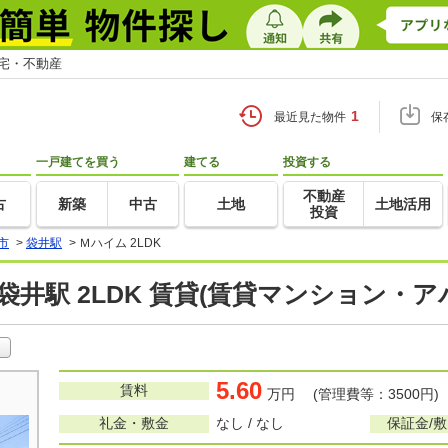
住宅・不動産
1
最近見た物件
保
一戸建てを買う
建てる
投資する
不動産
古
新築
中古
土地
土地活用
投資
市
>
袋井駅
>
Ｍハイム 2LDK
袋井駅 2LDK 賃貸(賃貸マンション・ア
5.60
賃料
万円 (管理費等：3500円)
礼金・敷金
なし / なし
保証金/