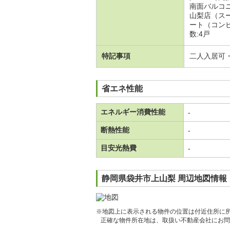
南面バルコ
山梨店（ス
ート（コン
数:4戸
特記事項
二人入居可
省エネ性能
エネルギー消費性能
-
断熱性能
-
目安光熱費
-
静岡県袋井市上山梨 周辺地図情報
※地図上に表示される物件の位置は付近住所に
正確な物件所在地は、取扱い不動産会社にお問