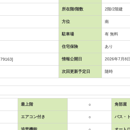
所在階/階数
2階/2階建
方位
南
駐車場
有 無料
住宅保険
あり
情報公開日
2026年7月8
79163]
次回更新予定日
随時
最上階
角部屋
○
エアコン付き
バス・
○
追焚機能
オート
○