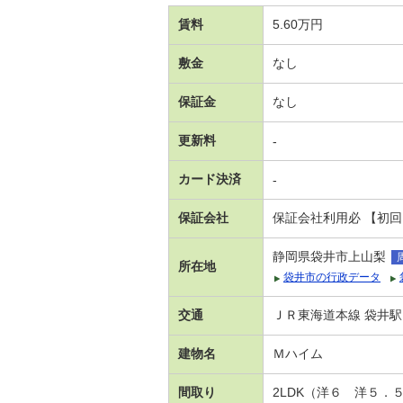
賃料
5.60万円
敷金
なし
保証金
なし
更新料
-
カード決済
-
保証会社
保証会社利用必 【初
静岡県袋井市上山梨
所在地
袋井市の行政データ
交通
ＪＲ東海道本線 袋井駅
建物名
Ｍハイム
間取り
2LDK（洋６ 洋５．