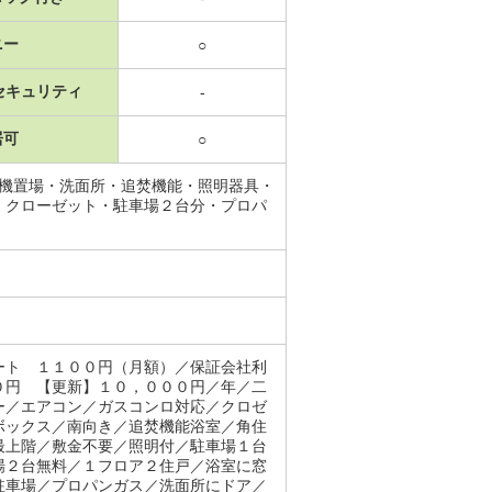
ニー
○
セキュリティ
-
居可
○
濯機置場・洗面所・追焚機能・照明器具・
・クローゼット・駐車場２台分・プロパ
ート １１００円（月額）／保証会社利
０円 【更新】１０，０００円／年／二
ー／エアコン／ガスコンロ対応／クロゼ
ボックス／南向き／追焚機能浴室／角住
最上階／敷金不要／照明付／駐車場１台
場２台無料／１フロア２住戸／浴室に窓
駐車場／プロパンガス／洗面所にドア／