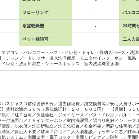
フローリング
バルコ
-
浴室乾燥機
24時間
-
ペット相談可
二人入
-
・エアコン・バルコニー・バス･トイレ別・トイレ・収納スペース・洗
可・シャンプードレッサ・温水洗浄便座・モニタ付インターホン・風呂
トイレ別・洗面所独立・シューズボックス・室内洗濯機置き場
鉄バスジャスコ前停徒歩５分／退去修繕費／鍵交換費等／安心入居サポ
回】賃料総額の５０％（最低保証料：２０，０００円） 【月額】５５
子供可／駐２台可／保証会社：ジェイリース／バストイレ別／バルコニ
ワー付洗面台／ＴＶインターホン／室内洗濯置／陽当り良好／シューズ
浄便座／脱衣所／洗面所独立／洗面化粧台／礼金不要／閑静な住宅地／
室洋室／保証人不要／駐車２台可／二人入居相談／キッチンに窓／駐車
換気システム／南面２室／電子ロック／南面リビング／上階無し／平面