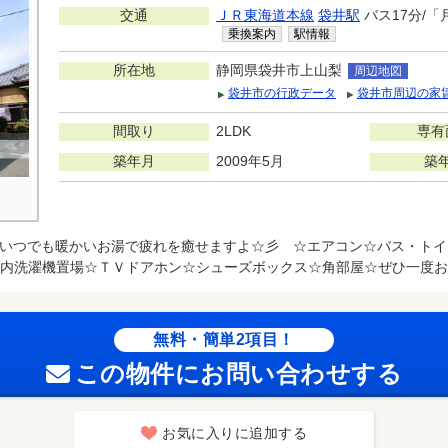
交通
ＪＲ東海道本線
袋井駅
バス17分/
乗換案内
駅情報
所在地
静岡県袋井市上山梨
周辺地図
袋井市の行政データ
袋井市周辺の家
間取り
2LDK
専有
築年月
2009年5月
築
いつでも暖かいお湯で疲れを癒せますよ☆彡 ☆エアコン☆バス・トイ
内洗濯機置場☆ＴＶドアホン☆シューズボックス☆角部屋☆ぜひ一度お
無料・簡単2項目！
この物件にお問い合わせする
お気に入りに追加する