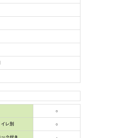
日
○
トイレ別
○
ロック付き
-