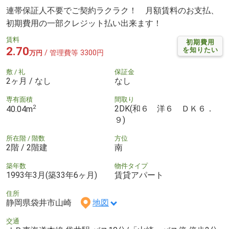
連帯保証人不要でご契約ラクラク！ 月額賃料のお支払、
初期費用の一部クレジット払い出来ます！
賃料
初期費用
2.70
を知りたい
/ 管理費等 3300円
万円
敷 / 礼
保証金
2ヶ月 / なし
なし
専有面積
間取り
2
2DK(和６ 洋６ ＤＫ６．
40.04m
９)
所在階 / 階数
方位
2階 / 2階建
南
築年数
物件タイプ
1993年3月(築33年6ヶ月)
賃貸アパート
住所
静岡県袋井市山崎
地図
交通