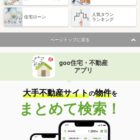
人気タウン
住宅ローン
ランキング
ページトップに戻る
goo住宅・不動産
アプリ
大手不動産サイト
物件
の
を
まとめて検索！