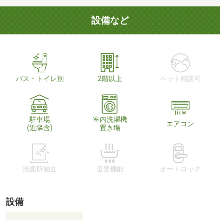
設備など
バス・トイレ別
2階以上
ペット相談可
駐車場
室内洗濯機
エアコン
(近隣含)
置き場
洗面所独立
追焚機能
オートロック
設備