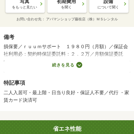
写真
初期費用
設備
をもっと見たい
を聞く
について聞く
お問い合わせ先
アパマンショップ藤枝店（株）ＭＳレンタル
備考
損保要／ｒｕｕｍサポート １９８０円（月額）／保証会
社利用必：契約時保証委託料：２．２万／月額保証委託
料：賃料総額の２．２％又は５．５％ ※ペット可は２．
続きを見る
５万／２．５％／二人入居可／子供可／平置駐／［退去時
費用 退去費用実費精算※故意・過失等別途実費］更新事
特記事項
務手数料 ２２，０００円がかかります。鍵セット費３，
３００円（税込）が必要となります。貸主インボイス登録
二人入居可・最上階・日当り良好・保証人不要／代行 ・家
あり 保証会社：ハウスリーブ株式会社／バストイレ別／
賃カード決済可
バルコニー／エアコン／ガスコンロ対応／フローリング／
室内洗濯置／陽当り良好／シューズボックス／南向き／脱
衣所／即入居可／礼金不要／最上階／保証人不要／二人入
省エネ性能
居相談／敷金２ヶ月／平坦地／南面２室／上階無し／平面