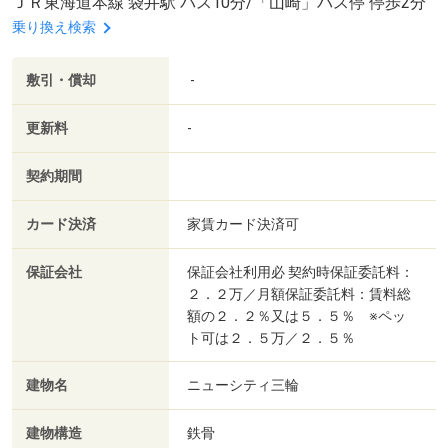
ＪＲ東海道本線 袋井駅 バス10分/「山崎」バス停 停歩2分
乗り換え検索
敷引・償却
-
更新料
-
契約期間
カード決済
家賃カード決済可
保証会社
保証会社利用必 契約時保証委託料：
２．２万／月額保証委託料：賃料総
額の２．２％又は５．５％ ※ペッ
ト可は２．５万／２．５％
建物名
ニューシティ三輪
建物構造
鉄骨