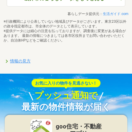
暮らしデータ提供元：
生活ガイド.com
※行政機関により公表していない地域及びデータがございます。東京23区以外
の政令指定都市は、市全体のデータとして表示しています。
※提供データには細心の注意を払っておりますが、調査後に変更がある場合が
あります。 最新の情報につきましては各市区役所までお問い合わせいただく
か、自治体HPなどをご確認ください。
情報の見方
お気に入りの物件を見逃さない！
プッシュ通知で
最新の物件情報が届く
goo住宅・不動産