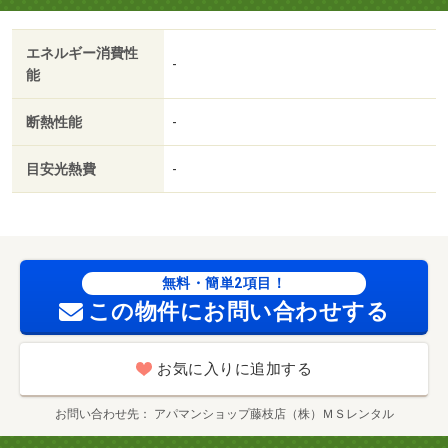
駐車場／和室／全居室６畳以上／プロパンガス／南面バル
コニー／玄関収納／保証会社利用可／家賃カード決済可／
エネルギー消費性
笠原小学校（小学校）まで６２８ｍ／ファミリーマート
-
能
（コンビニ）まで２４１８ｍ／ザ・ビッグ大須賀店（スー
パー）まで３０９３ｍ／浅羽南小学校（小学校）まで３１
断熱性能
-
１３ｍ／浅羽中学校（中学校）まで２６５９ｍ／浅羽南幼
稚園（幼稚園・保育園）まで３２２１ｍ/賃貸戸数:10戸
目安光熱費
-
無料・簡単2項目！
この物件にお問い合わせする
お気に入りに追加する
お問い合わせ先
アパマンショップ藤枝店（株）ＭＳレンタル