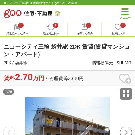
NTTグループ運営の不動産総合サイト goo住宅・不動産
0
1
0
0
最近検索した条件
最近見た物件
保存した条件
お気に入り
ニューシティ三輪 袋井駅 2DK 賃貸(賃貸マンショ
ン・アパート)
2DK / 袋井駅
情報提供元
SUUMO
2.70
賃料
万円
/ 管理費等3300円
1
/
20