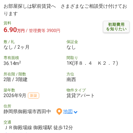
お部屋探しは駅前賃貸へ さまざまなご相談受け付けてお
ります
賃料
初期費用
6.90
を知りたい
/ 管理費等 3900円
万円
敷 / 礼
保証金
なし / 2ヶ月
なし
専有面積
間取り
2
1K(洋８．４ Ｋ２．７)
36.14m
所在階 / 階数
方位
2階 / 3階建
南西
築年数
物件タイプ
2026年9月
賃貸アパート
新築
住所
静岡県御殿場市西田中
地図
交通
ＪＲ御殿場線 御殿場駅 徒歩12分