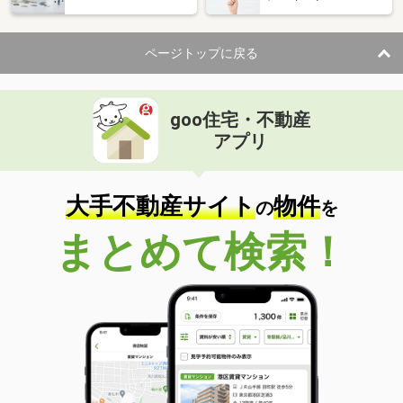
ページトップに戻る
goo住宅・不動産
アプリ
大手不動産サイト
物件
の
を
まとめて検索！