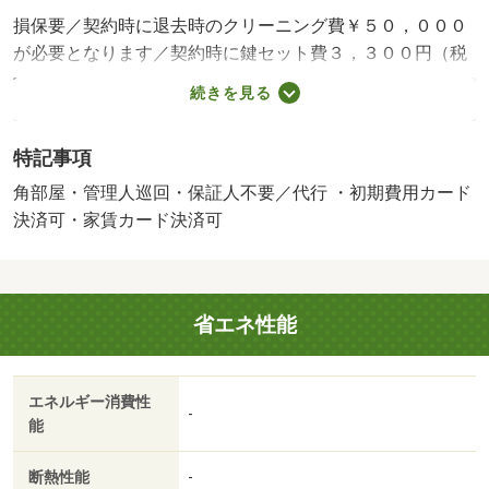
損保要／契約時に退去時のクリーニング費￥５０，０００
が必要となります／契約時に鍵セット費３，３００円（税
込）／更新事務手数料 ２２，０００円 ｒｕｕｍサポー
続きを見る
ト（税込１，９８０円）が必要です。／保証会社利用必：
契約時保証委託料：２．２万／月額保証委託料：賃料総額
特記事項
の２．２％又は５．５％ ※ペット可は２．５万／２．
５％／仲介手数料１．１ヶ月／事務所利用不可／バストイ
角部屋・管理人巡回・保証人不要／代行 ・初期費用カード
レ別／エアコン／フローリング／シャワー付洗面台／ＴＶ
決済可・家賃カード決済可
インターホン／浴室乾燥機／室内洗濯置／シューズボック
ス／システムキッチン／追焚機能浴室／角住戸／温水洗浄
便座／洗面所独立／駐輪場／宅配ボックス／敷金不要／防
省エネ性能
犯カメラ／ＩＨクッキングヒーター／照明付／ウォークイ
ンクロゼット／保証人不要／物置／ネット使用料不要／浄
水器／２×４工法／２４時間換気システム／複層ガラス／
エネルギー消費性
サンルーム／人感照明センサー／浴室未使用／トイレ未使
-
能
用／未入居／敷地内ごみ置き場／南西向き／プロパンガス
／室内物干機／ＢＳ／礼金１ヶ月／初期費用カード決済可
断熱性能
-