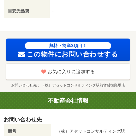
／家賃カード決済可／巡回管理／セブンイレブン御殿場ぐ
み沢南店（コンビニ）まで３００ｍ／ウェルシア御殿場ぐ
目安光熱費
-
み沢店（ドラッグストア）まで４５０ｍ／マックスバリュ
御殿場萩原店（スーパー）まで６５０ｍ／エピショッピン
グセンター（ショッピングセンター）まで８００ｍ／エス
ポット御殿場店（ホームセンター）まで１３００ｍ／東部
病院（病院）まで９５０ｍ
無料・簡単2項目！
この物件にお問い合わせする
お気に入りに追加する
お問い合わせ先
（株）アセットコンサルティング駅前賃貸御殿場店
不動産会社情報
お問い合わせ先
商号
（株）アセットコンサルティング駅