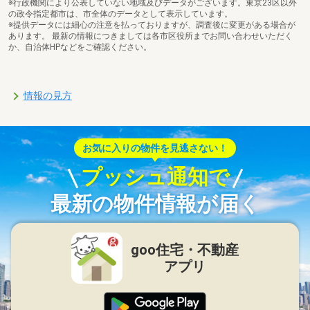
※行政機関により公表していない地域及びデータがございます。東京23区以外
の政令指定都市は、市全体のデータとして表示しています。
※提供データには細心の注意を払っておりますが、調査後に変更がある場合が
あります。 最新の情報につきましては各市区役所までお問い合わせいただく
か、自治体HPなどをご確認ください。
情報の見方
お気に入りの物件を見逃さない！
プッシュ通知で
最新の物件情報が届く
goo住宅・不動産
アプリ