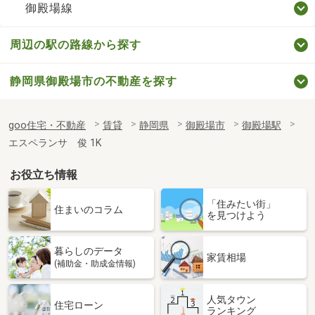
御殿場線
周辺の駅の路線から探す
静岡県御殿場市の不動産を探す
goo住宅・不動産
賃貸
静岡県
御殿場市
御殿場駅
エスペランサ 俊 1K
お役立ち情報
「住みたい街」
住まいのコラム
を見つけよう
暮らしのデータ
家賃相場
(補助金・助成金情報)
人気タウン
住宅ローン
ランキング