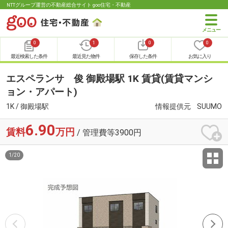
NTTグループ運営の不動産総合サイト goo住宅・不動産
0
1
0
0
最近検索した条件
最近見た物件
保存した条件
お気に入り
エスペランサ 俊 御殿場駅 1K 賃貸(賃貸マンシ
ョン・アパート)
1K / 御殿場駅
情報提供元
SUUMO
6.90
賃料
万円
/ 管理費等3900円
1
/
20