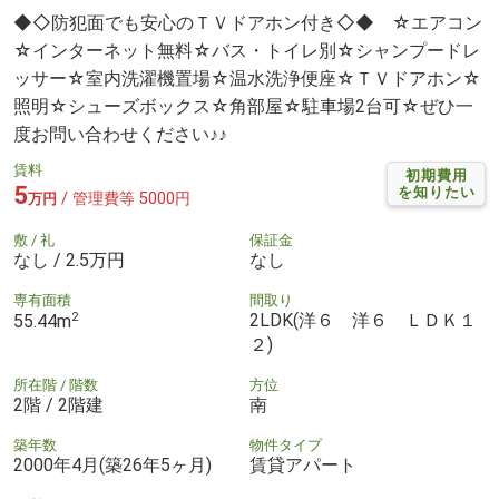
◆◇防犯面でも安心のＴＶドアホン付き◇◆ ☆エアコン
☆インターネット無料☆バス・トイレ別☆シャンプードレ
ッサー☆室内洗濯機置場☆温水洗浄便座☆ＴＶドアホン☆
照明☆シューズボックス☆角部屋☆駐車場2台可☆ぜひ一
度お問い合わせください♪♪
賃料
初期費用
5
を知りたい
/ 管理費等 5000円
万円
敷 / 礼
保証金
なし / 2.5万円
なし
専有面積
間取り
2
2LDK(洋６ 洋６ ＬＤＫ１
55.44m
２)
所在階 / 階数
方位
2階 / 2階建
南
築年数
物件タイプ
2000年4月(築26年5ヶ月)
賃貸アパート