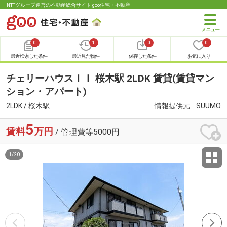
NTTグループ運営の不動産総合サイト goo住宅・不動産
0
1
0
0
最近検索した条件
最近見た物件
保存した条件
お気に入り
チェリーハウスＩＩ 桜木駅 2LDK 賃貸(賃貸マン
ション・アパート)
2LDK / 桜木駅
情報提供元
SUUMO
5
賃料
万円
/ 管理費等5000円
1
/
20