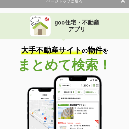
ページトップに戻る
goo住宅・不動産
アプリ
大手不動産サイト
物件
の
を
まとめて検索！