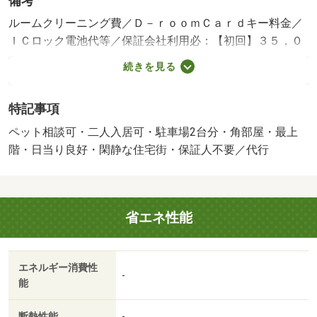
備考
ルームクリーニング費／Ｄ－ｒｏｏｍＣａｒｄキー料金／
ＩＣロック電池代等／保証会社利用必：【初回】３５，０
００円 【月額】賃料総額の１％＋８００円 【口座振
続きを見る
替】９９円／二人入居可／子供可／ペット相談／駐２台可
／【ペット飼育時】敷金＋１ヶ月 保証会社：Ｄ－ｓｐｐ
特記事項
ｏｒｔ＿ＩＫ／バストイレ別／バルコニー／エアコン／ガ
スコンロ対応／クロゼット／シャワー付洗面台／ＴＶイン
ペット相談可・二人入居可・駐車場2台分・角部屋・最上
ターホン／室内洗濯置／陽当り良好／シューズボックス／
階・日当り良好・閑静な住宅街・保証人不要／代行
南向き／角住戸／温水洗浄便座／脱衣所／洗面所独立／洗
面化粧台／駐輪場／宅配ボックス／押入／光ファイバー／
閑静な住宅地／最上階／敷金不要／ペット相談／照明付／
省エネ性能
全居室洋室／保証人不要／駐車２台可／二人入居相談／カ
ードキー／エアコン２台／ネット使用料不要／キッチンに
窓／浴室に窓／２駅利用可／平面駐車場／ＬＤＫ１２畳以
エネルギー消費性
上／全居室６畳以上／プロパンガス／南面バルコニー／室
-
能
内物干機／高速ネット対応／保証会社利用可／ＩＴ重説
対応物件／ローソン（コンビニ）まで３５４ｍ／杏林堂ド
断熱性能
-