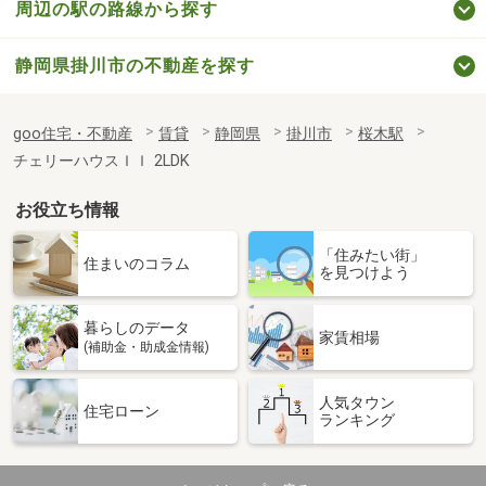
周辺の駅の路線から探す
静岡県掛川市の不動産を探す
goo住宅・不動産
賃貸
静岡県
掛川市
桜木駅
チェリーハウスＩＩ 2LDK
お役立ち情報
「住みたい街」
住まいのコラム
を見つけよう
暮らしのデータ
家賃相場
(補助金・助成金情報)
人気タウン
住宅ローン
ランキング