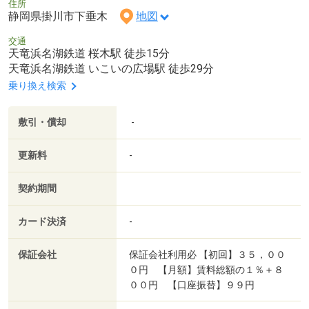
住所
静岡県掛川市下垂木
地図
交通
天竜浜名湖鉄道 桜木駅 徒歩15分
天竜浜名湖鉄道 いこいの広場駅 徒歩29分
乗り換え検索
敷引・償却
-
更新料
-
契約期間
カード決済
-
保証会社
保証会社利用必 【初回】３５，００
０円 【月額】賃料総額の１％＋８
００円 【口座振替】９９円