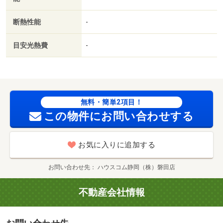
まで３００ｍ／ココカラファイン掛川店（ドラッグスト
ア）まで４００ｍ／ユーコープ緑ヶ丘店（スーパー）まで
断熱性能
-
６５０ｍ／モスバーガー 掛川緑ヶ丘店（飲食店）まで４
５０ｍ／Ｍｒ．ぶんぐ東名掛川店（その他）まで１１００
目安光熱費
-
ｍ
無料・簡単2項目！
この物件にお問い合わせする
お気に入りに追加する
お問い合わせ先
ハウスコム静岡（株）磐田店
不動産会社情報