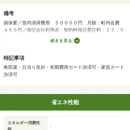
備考
損保要／室内清掃費用 ５００００円 月額：町内会費
４５０円／保証会社利用必：契約時保証委託料：２２，０
００円／月額保証委託料：賃料総額の２．２％又は５．
続きを見る
５％／火災保険要加入／更新事務手数料２２ ０００円／
ｒｕｕｍサポート（月額１９８０円、税込）が必要です。
特記事項
／鍵セット費３ ３００円／バストイレ別／バルコニー／
エアコン／クロゼット／フローリング／シャワー付洗面台
角部屋・日当り良好・初期費用カード決済可・家賃カード
／ＴＶインターホン／浴室乾燥機／室内洗濯置／陽当り良
決済可
好／シューズボックス／南向き／追焚機能浴室／角住戸／
温水洗浄便座／洗面所独立／洗面化粧台／駐輪場／敷金不
要／対面式キッチン／照明付／オートバス／ウォークイン
省エネ性能
クロゼット／二人入居相談／ＣＳ／浄水器／床下収納／平
面駐車場／年内入居可／年度内入居可／ＩＴ重説 対応物
件／初期費用カード決済可／家賃カード決済可／通風良好
エネルギー消費性
／掛川駅（その他）まで１５００ｍ／京徳池公園（公園）
-
能