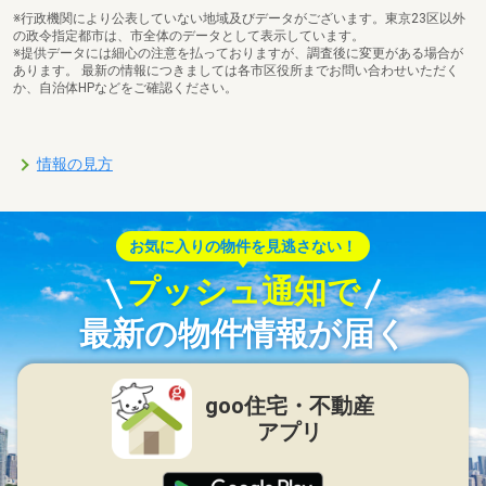
※行政機関により公表していない地域及びデータがございます。東京23区以外
の政令指定都市は、市全体のデータとして表示しています。
※提供データには細心の注意を払っておりますが、調査後に変更がある場合が
あります。 最新の情報につきましては各市区役所までお問い合わせいただく
か、自治体HPなどをご確認ください。
情報の見方
お気に入りの物件を見逃さない！
プッシュ通知で
最新の物件情報が届く
goo住宅・不動産
アプリ