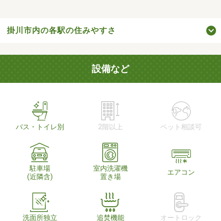
掛川市内の各駅の住みやすさ
設備など
バス・トイレ別
2階以上
ペット相談可
駐車場
室内洗濯機
エアコン
(近隣含)
置き場
洗面所独立
追焚機能
オートロック