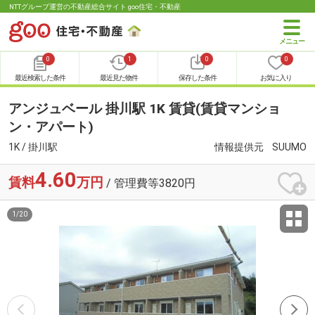
NTTグループ運営の不動産総合サイト goo住宅・不動産
0
1
0
0
最近検索した条件
最近見た物件
保存した条件
お気に入り
アンジュベール 掛川駅 1K 賃貸(賃貸マンショ
ン・アパート)
1K / 掛川駅
情報提供元
SUUMO
4.60
賃料
万円
/ 管理費等3820円
1
/
20