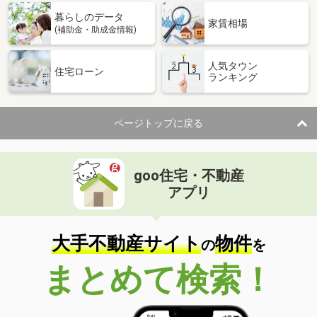
暮らしのデータ
家賃相場
(補助金・助成金情報)
人気タウン
住宅ローン
ランキング
ページトップに戻る
goo住宅・不動産
アプリ
大手不動産サイト
物件
の
を
まとめて検索！