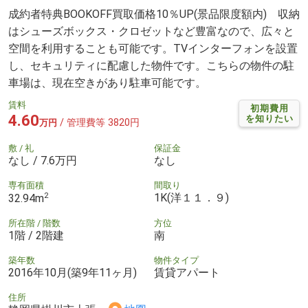
成約者特典BOOKOFF買取価格10％UP(景品限度額内) 収納
はシューズボックス・クロゼットなど豊富なので、広々と
空間を利用することも可能です。TVインターフォンを設置
し、セキュリティに配慮した物件です。こちらの物件の駐
車場は、現在空きがあり駐車可能です。
賃料
初期費用
4.60
を知りたい
/ 管理費等 3820円
万円
敷 / 礼
保証金
なし / 7.6万円
なし
専有面積
間取り
2
1K(洋１１．９)
32.94m
所在階 / 階数
方位
1階 / 2階建
南
築年数
物件タイプ
2016年10月(築9年11ヶ月)
賃貸アパート
住所