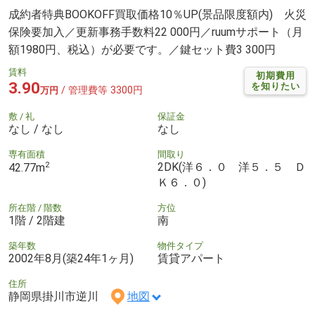
成約者特典BOOKOFF買取価格10％UP(景品限度額内) 火災
保険要加入／更新事務手数料22 000円／ruumサポート（月
額1980円、税込）が必要です。／鍵セット費3 300円
賃料
初期費用
3.90
を知りたい
/ 管理費等 3300円
万円
敷 / 礼
保証金
なし / なし
なし
専有面積
間取り
2
2DK(洋６．０ 洋５．５ Ｄ
42.77m
Ｋ６．０)
所在階 / 階数
方位
1階 / 2階建
南
築年数
物件タイプ
2002年8月(築24年1ヶ月)
賃貸アパート
住所
静岡県掛川市逆川
地図