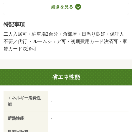
掃費用 ６００００円 月額：町内会費 １４００円／保
続きを見る
証会社利用必：契約時保証委託料：２２，０００円／月額
保証委託料：賃料総額の２．２％又は５．５％／二人入居
特記事項
可／子供可／ルームシェア相談／火災保険要加入／更新事
務手数料２２ ０００円／ｒｕｕｍサポート（月額１９８
二人入居可・駐車場2台分・角部屋・日当り良好・保証人
０円、税込）が必要です。／鍵セット費３ ３００円／バ
不要／代行 ・ルームシェア可・初期費用カード決済可・家
ストイレ別／バルコニー／エアコン／ガスコンロ対応／ク
賃カード決済可
ロゼット／フローリング／シャワー付洗面台／ＴＶインタ
ーホン／室内洗濯置／陽当り良好／シューズボックス／南
向き／追焚機能浴室／角住戸／洗面所独立／駐輪場／礼金
省エネ性能
不要／全居室洋室／保証人不要／駐車２台可／２×４工法
／ルームシェア相談／学生相談／平面駐車場／全居室６畳
以上／プロパンガス／ＢＳ／敷金・礼金不要／ＩＴ重説
エネルギー消費性
対応物件／初期費用カード決済可／家賃カード決済可／通
-
能
風良好／掛川市立西山口小学校（小学校）まで１２００ｍ
／バッティングセンター（その他）まで１０００ｍ／静岡
断熱性能
-
銀行 掛川東支店（銀行）まで２３００ｍ／バロー 成滝
店（スーパー）まで１７００ｍ／セブン－イレブン 掛川
目安光熱費
-