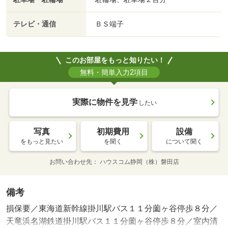
テレビ・通信
ＢＳ端子
このお部屋をもっと知りたい！
無料・簡単入力2項目
実際に物件を見学
したい
写真
初期費用
設備
をもっと見たい
を聞く
について聞く
お問い合わせ先
ハウスコム静岡（株）磐田店
備考
損保要／東海道新幹線掛川駅バス１１分薗ヶ谷停歩８分／
天竜浜名湖鉄道掛川駅バス１１分薗ヶ谷停歩８分／室内清