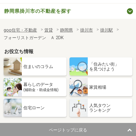
静岡県掛川市の不動産を探す
goo住宅・不動産
賃貸
静岡県
掛川市
掛川駅
フォーリストガーデン Ａ 2DK
お役立ち情報
「住みたい街」
住まいのコラム
を見つけよう
暮らしのデータ
家賃相場
(補助金・助成金情報)
人気タウン
住宅ローン
ランキング
ページトップに戻る