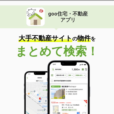
goo住宅・不動産
アプリ
大手不動産サイト
物件
の
を
まとめて検索！