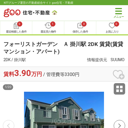
NTTグループ運営の不動産総合サイト goo住宅・不動産
0
1
0
0
最近検索した条件
最近見た物件
保存した条件
お気に入り
フォーリストガーデン Ａ 掛川駅 2DK 賃貸(賃貸
マンション・アパート)
2DK / 掛川駅
情報提供元
SUUMO
3.90
賃料
万円
/ 管理費等3300円
1
/
20