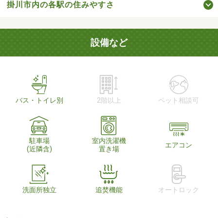
掛川市内の各駅の住みやすさ
設備など
バス・トイレ別
2階以上
ペット相談可
駐車場
室内洗濯機
エアコン
(近隣含)
置き場
洗面所独立
追焚機能
オートロック