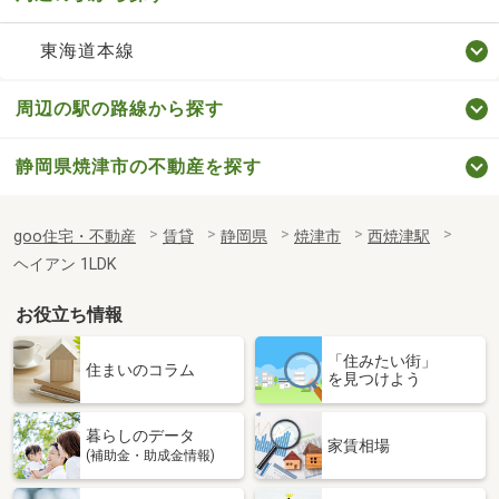
東海道本線
周辺の駅の路線から探す
静岡県焼津市の不動産を探す
goo住宅・不動産
賃貸
静岡県
焼津市
西焼津駅
ヘイアン 1LDK
お役立ち情報
「住みたい街」
住まいのコラム
を見つけよう
暮らしのデータ
家賃相場
(補助金・助成金情報)