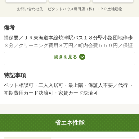
お問い合わせ先
ピタットハウス島田店（株）ＩＰＲ土地建物
備考
損保要／ＪＲ東海道本線焼津駅バス１８分堅小路団地停歩
３分／クリーニング費用８万円／町内会費５５０円／保証
会社利用必：ハウスリーブ株式会社 契約時保証委託料：
続きを見る
２．２万／月額保証委託料：賃料総額の２．２％又は５．
５％ ※ペット可は２．５万／２．５％／二人入居可／ペ
特記事項
ット相談／更新事務手数料 ２２，０００円 賃料等月額
を口座引落とし、クレジットカードでお支払いいただく場
ペット相談可・二人入居可・最上階・保証人不要／代行 ・
合は、収納手数料 １７０円がかかります。「２４時間サ
初期費用カード決済可・家賃カード決済可
ポート費用 ３３０円（月額）」が必要となります。契約
時に鍵セット費３，３００円（税込）が必要となります。
／バストイレ別／エアコン／ガスコンロ対応／フローリン
省エネ性能
グ／シャワー付洗面台／ＴＶインターホン／浴室乾燥機／
室内洗濯置／シューズボックス／システムキッチン／追焚
機能浴室／温水洗浄便座／洗面所独立／駐輪場／宅配ボッ