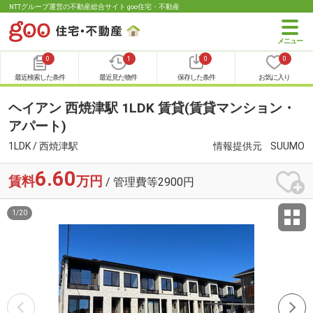
NTTグループ運営の不動産総合サイト goo住宅・不動産
0
1
0
0
最近検索した条件
最近見た物件
保存した条件
お気に入り
ヘイアン 西焼津駅 1LDK 賃貸(賃貸マンション・
アパート)
1LDK / 西焼津駅
情報提供元
SUUMO
6.60
賃料
万円
/ 管理費等2900円
1
/
20