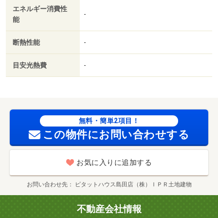
エネルギー消費性
クス／即入居可／最上階／敷金不要／３口以上コンロ／ペ
-
能
ット相談／ＩＨクッキングヒーター／照明付／ウォークイ
ンクロゼット／保証人不要／ＣＳ／ネット使用料不要／築
断熱性能
-
２年以内／バス停徒歩３分以内／東南向き／都市ガス／Ｂ
Ｓ／初期費用カード決済可／家賃カード決済可／焼津市立
目安光熱費
-
黒石小学校（小学校）まで１１４０ｍ／焼津市立小川中学
校（中学校）まで１０３０ｍ／なかよし保育園（幼稚園・
保育園）まで５０４ｍ／静岡県立焼津水産高校（高校・高
専）まで１３９７ｍ／焼津市役所アトレ庁舎（役所）まで
１８４９ｍ／焼津小川宿郵便局（郵便局）まで５７８ｍ
無料・簡単2項目！
この物件にお問い合わせする
お気に入りに追加する
お問い合わせ先
ピタットハウス島田店（株）ＩＰＲ土地建物
不動産会社情報