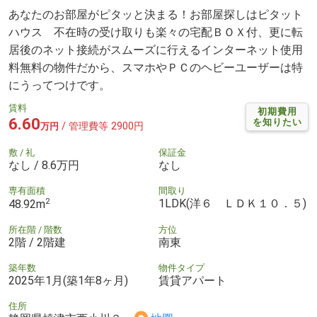
あなたのお部屋がピタッと決まる！お部屋探しはピタット
ハウス 不在時の受け取りも楽々の宅配ＢＯＸ付、更に転
居後のネット接続がスムーズに行えるインターネット使用
料無料の物件だから、スマホやＰＣのヘビーユーザーは特
にうってつけです。
賃料
初期費用
6.60
を知りたい
/ 管理費等 2900円
万円
敷 / 礼
保証金
なし / 8.6万円
なし
専有面積
間取り
2
1LDK(洋６ ＬＤＫ１０．５)
48.92m
所在階 / 階数
方位
2階 / 2階建
南東
築年数
物件タイプ
2025年1月(築1年8ヶ月)
賃貸アパート
住所