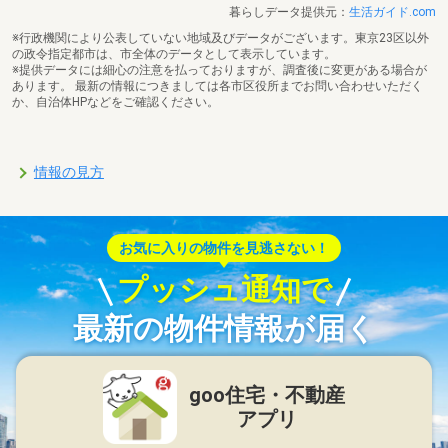
暮らしデータ提供元：
生活ガイド.com
※行政機関により公表していない地域及びデータがございます。東京23区以外
の政令指定都市は、市全体のデータとして表示しています。
※提供データには細心の注意を払っておりますが、調査後に変更がある場合が
あります。 最新の情報につきましては各市区役所までお問い合わせいただく
か、自治体HPなどをご確認ください。
情報の見方
お気に入りの物件を見逃さない！
プッシュ通知で
最新の物件情報が届く
goo住宅・不動産
アプリ