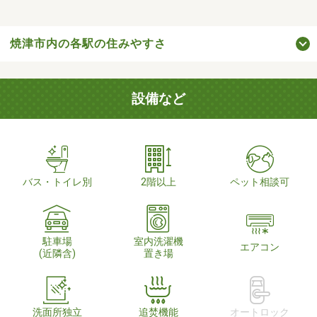
焼津市内の各駅の住みやすさ
設備など
バス・トイレ別
2階以上
ペット相談可
駐車場
室内洗濯機
エアコン
(近隣含)
置き場
洗面所独立
追焚機能
オートロック