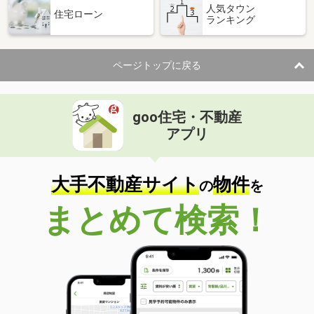
人気タウン
住宅ローン
ランキング
ページトップに戻る
goo住宅・不動産
アプリ
大手不動産サイト
物件
の
を
まとめて検索！