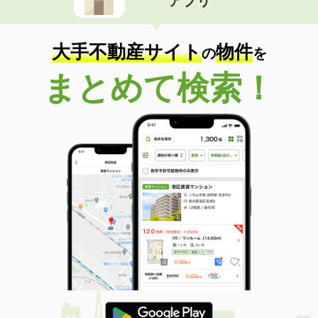
アプリ
大手不動産サイト
物件
の
を
まとめて検索！