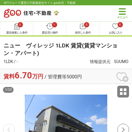
NTTグループ運営の不動産総合サイト goo住宅・不動産
0
1
0
0
最近検索した条件
最近見た物件
保存した条件
お気に入り
ニュー ヴィレッジ 1LDK 賃貸(賃貸マンショ
ン・アパート)
1LDK / -
情報提供元
SUUMO
6.70
賃料
万円
/ 管理費等5000円
1
/
20