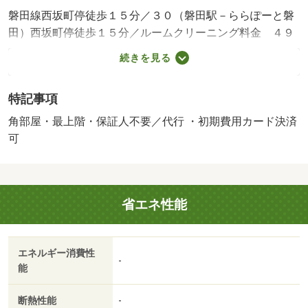
磐田線西坂町停徒歩１５分／３０（磐田駅－ららぽーと磐
田）西坂町停徒歩１５分／ルームクリーニング料金 ４９
５００円／Ｄ－ｒｏｏｍＣａｒｄキー料金 １６５００円
続きを見る
／ＩＣロック電池（初回） ２７５０円／町会費 ５００
円／月／保証会社利用必：機関保証加入必須。初回保証料
特記事項
３５０００円、月額保証料賃料等総額の１％＋８００円／
月（その他商品あり）／仲介手数料１．１ヶ月／普通借家
角部屋・最上階・保証人不要／代行 ・初期費用カード決済
０２年／バストイレ別／バルコニー／エアコン／ガスコン
可
ロ対応／クロゼット／フローリング／シャワー付洗面台／
ＴＶインターホン／浴室乾燥機／オートロック／室内洗濯
置／シューズボックス／システムキッチン／追焚機能浴室
省エネ性能
／角住戸／温水洗浄便座／脱衣所／洗面所独立／洗面化粧
台／２口コンロ／駐輪場／宅配ボックス／最上階／敷金不
要／対面式キッチン／照明付／保証人不要／東南角住戸／
エネルギー消費性
カードキー／ネット使用料不要／上階無し／敷地内ごみ置
-
能
き場／平面駐車場／セキュリティ会社加入済／都市ガス／
玄関収納／ＩＴ重説 対応物件／初期費用カード決済可／
断熱性能
-
全室照明付／セブンイレブン 磐田一言店（コンビニ）ま