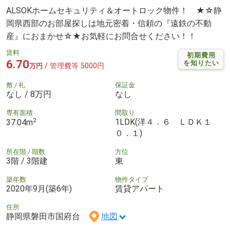
ALSOKホームセキュリティ＆オートロック物件！ ★☆静
岡県西部のお部屋探しは地元密着・信頼の『遠鉄の不動
産』におまかせ☆★お気軽にお問合せください！！
賃料
初期費用
6.70
を知りたい
/ 管理費等 5000円
万円
敷 / 礼
保証金
なし / 8万円
なし
専有面積
間取り
2
1LDK(洋４．６ ＬＤＫ１
37.04m
０．１)
所在階 / 階数
方位
3階 / 3階建
東
築年数
物件タイプ
2020年9月(築6年)
賃貸アパート
住所
静岡県磐田市国府台
地図