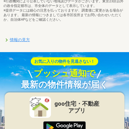
※行政機関により公表していない地域及びデータがございます。東京23区以外
の政令指定都市は、市全体のデータとして表示しています。
※提供データには細心の注意を払っておりますが、調査後に変更がある場合が
あります。 最新の情報につきましては各市区役所までお問い合わせいただく
か、自治体HPなどをご確認ください。
情報の見方
お気に入りの物件を見逃さない！
プッシュ通知で
最新の物件情報が届く
goo住宅・不動産
アプリ