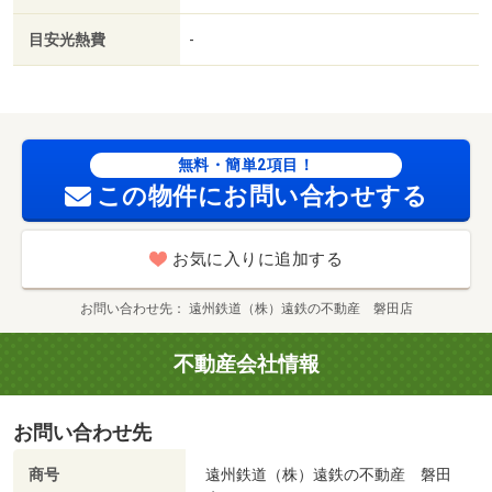
で６２５ｍ／ユーコープ国府台店（スーパー）まで１０８
目安光熱費
-
１ｍ／磐田警察署（警察署・交番）まで２１７ｍ／磐田郵
便局（郵便局）まで１４１０ｍ／わたりうえ歯科医院（病
院）まで９７１ｍ／木佐森医院（病院）まで１０７９ｍ/賃
貸戸数:15戸
無料・簡単2項目！
この物件にお問い合わせする
お気に入りに追加する
お問い合わせ先
遠州鉄道（株）遠鉄の不動産 磐田店
不動産会社情報
お問い合わせ先
商号
遠州鉄道（株）遠鉄の不動産 磐田