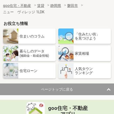
goo住宅・不動産
賃貸
静岡県
磐田市
ニュー ヴィレッジ 1LDK
お役立ち情報
「住みたい街」
住まいのコラム
を見つけよう
暮らしのデータ
家賃相場
(補助金・助成金情報)
人気タウン
住宅ローン
ランキング
ページトップに戻る
goo住宅・不動産