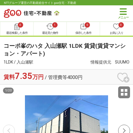
NTTグループ運営の不動産総合サイト goo住宅・不動産
0
1
0
0
最近検索した条件
最近見た物件
保存した条件
お気に入り
コーポ峯のハタ 入山瀬駅 1LDK 賃貸(賃貸マンシ
ョン・アパート)
1LDK / 入山瀬駅
情報提供元
SUUMO
7.35
賃料
万円
/ 管理費等4000円
1
/
20