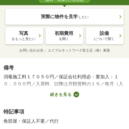
実際に物件を見学
したい
写真
初期費用
設備
をもっと見たい
を聞く
について聞く
お問い合わせ先
エイブルネットワーク富士店（株）東亜
備考
消毒施工料１７０５０円／保証会社利用必：要加入：１
０，０００円／入居時、以降は月額賃料の１％／毎月（入
居期間中）、審査に通らない場合別途指定／普通借家２年
続きを見る
／エアコン／ガスコンロ対応／ＴＶインターホン／浴室乾
燥機／室内洗濯置／システムキッチン／追焚機能浴室／角
特記事項
住戸／温水洗浄便座／洗面所独立／２口コンロ／宅配ボッ
クス／礼金不要／保証人不要／敷金１ヶ月／ネット使用料
角部屋・保証人不要／代行
不要／テラス／保証金不要／プロパンガス／クリエイトエ