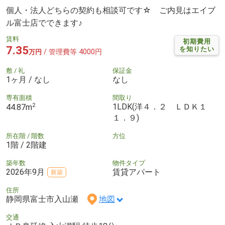
個人・法人どちらの契約も相談可です☆ ご内見はエイブ
ル富士店でできます♪
賃料
初期費用
7.35
を知りたい
/ 管理費等 4000円
万円
敷 / 礼
保証金
1ヶ月 / なし
なし
専有面積
間取り
2
1LDK(洋４．２ ＬＤＫ１
44.87m
１．９)
所在階 / 階数
方位
1階 / 2階建
築年数
物件タイプ
2026年9月
賃貸アパート
新築
住所
静岡県富士市入山瀬
地図
交通