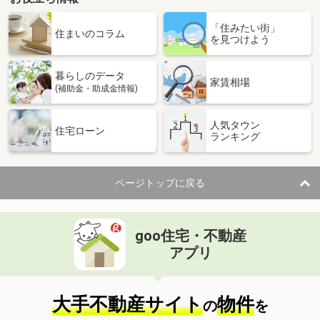
「住みたい街」
住まいのコラム
を見つけよう
暮らしのデータ
家賃相場
(補助金・助成金情報)
人気タウン
住宅ローン
ランキング
ページトップに戻る
goo住宅・不動産
アプリ
大手不動産サイト
物件
の
を