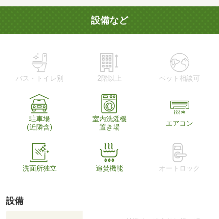
設備など
バス・トイレ別
2階以上
ペット相談可
駐車場
室内洗濯機
エアコン
(近隣含)
置き場
洗面所独立
追焚機能
オートロック
設備