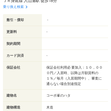
ＪＲ身延線 入山瀬駅 徒歩18分
乗り換え検索
敷引・償却
-
更新料
-
契約期間
カード決済
-
保証会社
保証会社利用必 要加入：１０，００
０円／入居時、以降は月額賃料の
１％／毎月（入居期間中）、審査に
通らない場合別途指定
建物名
コーポ峯のハタ
建物構造
木造