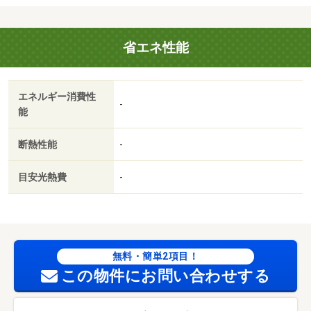
ス・ディー富士入山まで５２４ｍ／業務スーパー厚原店
（スーパー）まで１４６２ｍ／マックスバリュ富士厚原店
省エネ性能
（スーパー）まで１４８４ｍ／ローソン富士天間店（コン
ビニ）まで６８６ｍ／ミニストップ富士入山瀬店（コンビ
ニ）まで１００４ｍ／セブンイレブン富士市天間店（コン
エネルギー消費性
ビニ）まで９５０ｍ／セブンイレブン富士市厚原店（コン
-
能
ビニ）まで１４７１ｍ/賃貸戸数:8戸
断熱性能
-
目安光熱費
-
無料・簡単2項目！
この物件にお問い合わせする