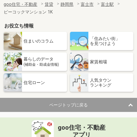
goo住宅・不動産
賃貸
静岡県
富士市
富士駅
ピーコックマンション 1K
お役立ち情報
「住みたい街」
住まいのコラム
を見つけよう
暮らしのデータ
家賃相場
(補助金・助成金情報)
人気タウン
住宅ローン
ランキング
ページトップに戻る
goo住宅・不動産
アプリ