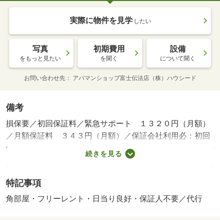
実際に物件を見学
したい
写真
初期費用
設備
をもっと見たい
を聞く
について聞く
お問い合わせ先
アパマンショップ富士伝法店（株）ハウシード
備考
損保要／初回保証料／緊急サポート １３２０円（月額）
／月額保証料 ３４３円（月額）／保証会社利用必：初回
保証料は、月額固定費の５０％（最低保証料２０，０００
続きを見る
円）。月額保証料は月額固定費の１％。／フリーレント１
ヶ月／［退去時費用 ハウスクリーニング費：３８，５０
特記事項
０円※故意・過失等別途実費］退去時にハウスクリーニン
グ費３８，５００円（税込）かかります。緊急サポート
角部屋・フリーレント・日当り良好・保証人不要／代行
１，３２０円（月額）初回保証料は、月額固定費の５０％