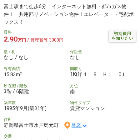
富士駅まで徒歩6分！インターネット無料・都市ガス物
件！ 共用部リノベーション物件！エレベーター・宅配ボ
ックス！
賃料
初期費用
2.90
を知りたい
/ 管理費等 3000円
万円
敷 / 礼
保証金
なし / なし
なし
専有面積
間取り
2
1K(洋４．８ Ｋ１．５)
15.83m
所在階 / 階数
方位
3階 / 6階建
南
築年数
物件タイプ
1995年9月(築31年)
賃貸マンション
住所
静岡県富士市水戸島元町
地図
交通