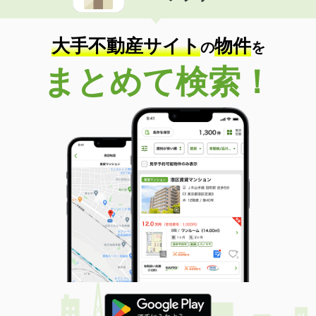
大手不動産サイト
物件
の
を
まとめて検索！