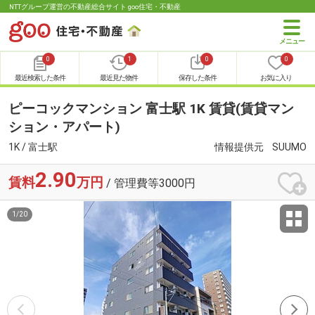
NTTグループ運営の不動産総合サイト goo住宅・不動産
0
1
0
0
最近検索した条件
最近見た物件
保存した条件
お気に入り
ピーコックマンション 富士駅 1K 賃貸(賃貸マン
ション・アパート)
1K / 富士駅
情報提供元
SUUMO
2.90
賃料
万円
/ 管理費等3000円
1
/
20