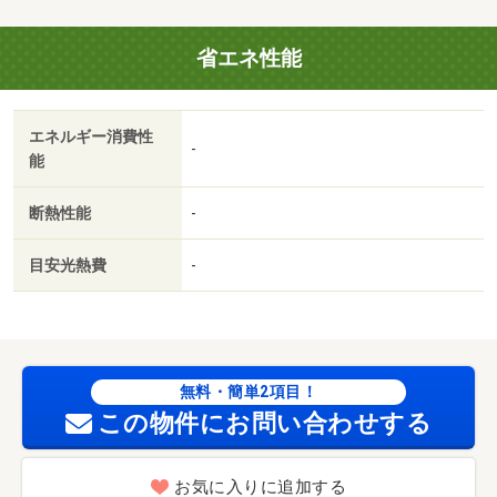
（最低保証料２０，０００円）。月額保証料は月額固定費
の１％。 近隣駐車場有り 保証会社：株式会社オリコフ
省エネ性能
ォレントインシュア／バルコニー／エアコン／ガスコンロ
対応／ＴＶインターホン／陽当り良好／南向き／角住戸／
エレベーター／宅配ボックス／押入／礼金不要／２面採光
エネルギー消費性
／敷金不要／照明付／保証人不要／南西角住戸／２沿線利
-
能
用可／クッションフロア／駅まで平坦／ネット使用料不要
／フリーレント／眺望良好／電子ロック／２駅利用可／駅
断熱性能
-
徒歩１０分以内／当社管理物件／都市ガス／室内物干機／
敷金・礼金不要／保証会社利用可／ＩＴ重説 対応物件／
目安光熱費
-
全室照明付／通風良好／ミニストップ（コンビニ）まで５
０６ｍ／ミニストップ（コンビニ）まで５０６ｍ／ローソ
ン（コンビニ）まで５２２ｍ／しずてつストア富士駅南店
（スーパー）まで６５４ｍ／第二小学校（小学校）まで７
１９ｍ／静岡県富士見高校（高校・高専）まで８５７ｍ/賃
無料・簡単2項目！
貸戸数:33戸
この物件にお問い合わせする
お気に入りに追加する