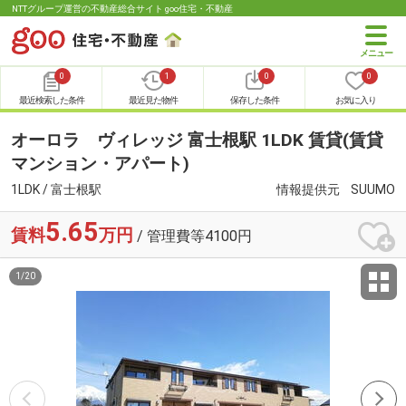
NTTグループ運営の不動産総合サイト goo住宅・不動産
0
1
0
0
最近検索した条件
最近見た物件
保存した条件
お気に入り
オーロラ ヴィレッジ 富士根駅 1LDK 賃貸(賃貸
マンション・アパート)
1LDK / 富士根駅
情報提供元
SUUMO
5.65
賃料
万円
/ 管理費等4100円
1
/
20