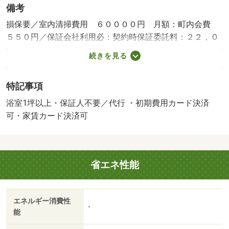
備考
損保要／室内清掃費用 ６００００円 月額：町内会費
５５０円／保証会社利用必：契約時保証委託料：２２，０
００円／月額保証委託料：賃料総額の２．２％又は５．
続きを見る
５％／火災保険要加入／更新事務手数料２２ ０００円／
ｒｕｕｍサポート（月額１９８０円、税込）が必要です。
特記事項
／鍵セット費３ ３００円／バストイレ別／エアコン／ク
ロゼット／フローリング／ＴＶインターホン／浴室乾燥機
浴室1坪以上・保証人不要／代行 ・初期費用カード決済
／室内洗濯置／シューズボックス／システムキッチン／南
可・家賃カード決済可
向き／追焚機能浴室／温水洗浄便座／洗面所独立／駐輪場
／宅配ボックス／対面式キッチン／ＩＨクッキングヒータ
ー／照明付／ウォークインクロゼット／保証人不要／エア
省エネ性能
コン２台／ネット使用料不要／浄水器／床下収納／２４時
間換気システム／サンルーム／浴室１坪以上／プロパンガ
ス／シャッター／室内物干機／ＢＳ／ＩＴ重説 対応物件
エネルギー消費性
／初期費用カード決済可／家賃カード決済可／ＪＲ身延
-
能
線 富士根駅（その他）まで１６００ｍ／マックスバリュ
富士宮若宮店（スーパー）まで２２０ｍ／ファミリーマー