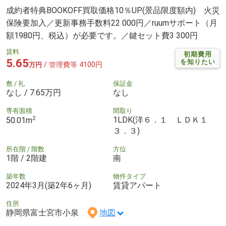
成約者特典BOOKOFF買取価格10％UP(景品限度額内) 火災
保険要加入／更新事務手数料22 000円／ruumサポート（月
額1980円、税込）が必要です。／鍵セット費3 300円
賃料
初期費用
5.65
を知りたい
/ 管理費等 4100円
万円
敷 / 礼
保証金
なし / 7.65万円
なし
専有面積
間取り
2
1LDK(洋６．１ ＬＤＫ１
50.01m
３．３)
所在階 / 階数
方位
1階 / 2階建
南
築年数
物件タイプ
2024年3月(築2年6ヶ月)
賃貸アパート
住所
静岡県富士宮市小泉
地図