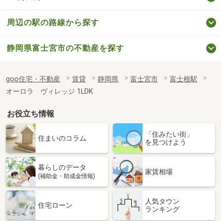
周辺の駅の路線から探す
静岡県富士宮市の不動産を探す
goo住宅・不動産
賃貸
静岡県
富士宮市
富士根駅
オーロラ ヴィレッジ 1LDK
お役立ち情報
「住みたい街」
住まいのコラム
を見つけよう
暮らしのデータ
家賃相場
(補助金・助成金情報)
人気タウン
住宅ローン
ランキング