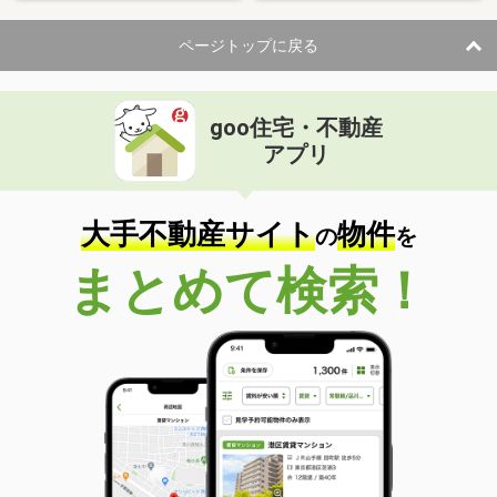
ページトップに戻る
goo住宅・不動産
アプリ
大手不動産サイト
物件
の
を
まとめて検索！