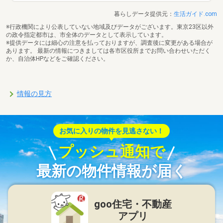
暮らしデータ提供元：
生活ガイド.com
※行政機関により公表していない地域及びデータがございます。東京23区以外
の政令指定都市は、市全体のデータとして表示しています。
※提供データには細心の注意を払っておりますが、調査後に変更がある場合が
あります。 最新の情報につきましては各市区役所までお問い合わせいただく
か、自治体HPなどをご確認ください。
情報の見方
お気に入りの物件を見逃さない！
プッシュ通知で
最新の物件情報が届く
goo住宅・不動産
アプリ