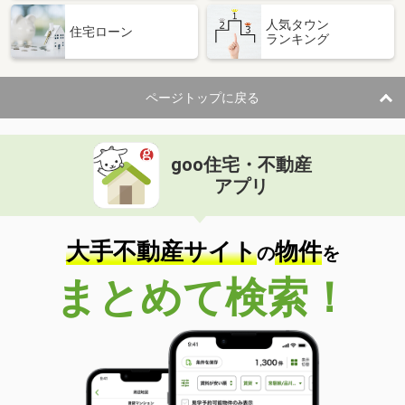
人気タウン
住宅ローン
ランキング
ページトップに戻る
goo住宅・不動産
アプリ
大手不動産サイト
物件
の
を
まとめて検索！