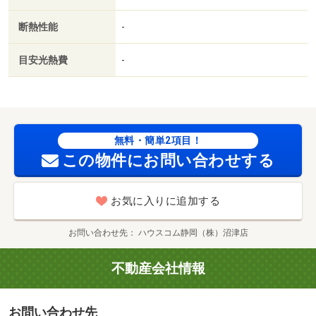
ラス／クロゼット２ヶ所／南面リビング／人感照明センサ
断熱性能
-
ー／浴室未使用／トイレ未使用／クロゼット３ヶ所／未入
居／上階無し／平面駐車場／都市ガス／南面バルコニー／
目安光熱費
-
室内物干機／ＢＳ／高速ネット対応／年内入居可／ＩＴ重
説 対応物件／初期費用カード決済可／家賃カード決済可
／通風良好／セブン－イレブン 沼津港店（コンビニ）ま
で３４１ｍ／マックスバリュ 沼津南店（スーパー）まで
７６１ｍ／沼津下河原郵便局（郵便局）まで４４９ｍ／セ
無料・簡単2項目！
ブン‐イレブン 沼津本町店（コンビニ）まで１０９０ｍ／
この物件にお問い合わせする
ジャンボエンチョー 沼津店（ホームセンター）まで１８
６２ｍ／静岡銀行 沼津支店（銀行）まで１３９３ｍ
お気に入りに追加する
お問い合わせ先
ハウスコム静岡（株）沼津店
不動産会社情報
お問い合わせ先