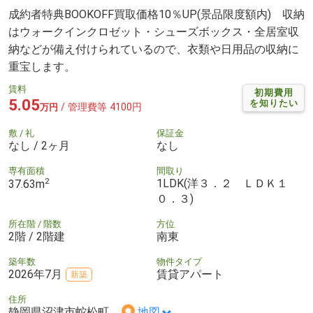
成約者特典BOOKOFF買取価格10％UP(景品限度額内) 収納
はウォークインクロゼット・シューズボックス・全居室収
納などが備え付けられているので、衣類や日用品の収納に
重宝します。
賃料
初期費用
5.05
を知りたい
/ 管理費等 4100円
万円
敷 / 礼
保証金
なし / 2ヶ月
なし
専有面積
間取り
2
1LDK(洋３．２ ＬＤＫ１
37.63m
０．３)
所在階 / 階数
方位
2階 / 2階建
南東
築年数
物件タイプ
2026年7月
賃貸アパート
新築
住所
静岡県沼津市蛇松町
地図