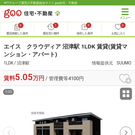
NTTグループ運営の不動産総合サイト goo住宅・不動産
0
1
0
0
最近検索した条件
最近見た物件
保存した条件
お気に入り
エイス クラウディア 沼津駅 1LDK 賃貸(賃貸マ
ンション・アパート)
1LDK / 沼津駅
情報提供元
SUUMO
5.05
賃料
万円
/ 管理費等4100円
1
/
20