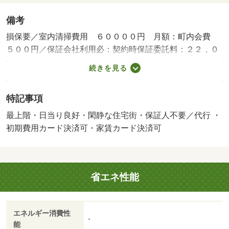
備考
損保要／室内清掃費用 ６００００円 月額：町内会費
５００円／保証会社利用必：契約時保証委託料：２２，０
００円／月額保証委託料：賃料総額の２．２％又は５．
続きを見る
５％／火災保険要加入／更新事務手数料２２ ０００円／
ｒｕｕｍサポート（月額１９８０円、税込）が必要です。
特記事項
／鍵セット費３ ３００円／バストイレ別／バルコニー／
エアコン／クロゼット／フローリング／シャワー付洗面台
最上階・日当り良好・閑静な住宅街・保証人不要／代行 ・
／ＴＶインターホン／浴室乾燥機／室内洗濯置／陽当り良
初期費用カード決済可・家賃カード決済可
好／シューズボックス／システムキッチン／追焚機能浴室
／温水洗浄便座／洗面所独立／洗面化粧台／駐輪場／宅配
ボックス／閑静な住宅地／最上階／敷金不要／防犯カメラ
省エネ性能
／ＩＨクッキングヒーター／照明付／全居室収納／オート
バス／全居室洋室／ウォークインクロゼット／保証人不要
／単身者相談／二人入居相談／全居室フローリング／玄関
エネルギー消費性
ホール／クッションフロア／エアコン２台／ネット使用料
-
能
不要／浄水器／浴室に窓／２４時間換気システム／複層ガ