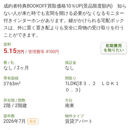
成約者特典BOOKOFF買取価格10％UP(景品限度額内) 知ら
ない人が来た時でも玄関を開ける必要がなくなるモニター
付きインターホンがあります。鍵がかけられる宅配ボック
スは、外に置く置き配よりも安全に荷物の受け取りを行う
ことができます。
賃料
初期費用
5.15
を知りたい
/ 管理費等 4100円
万円
敷 / 礼
保証金
なし / 2ヶ月
なし
専有面積
間取り
2
1LDK(洋３．２ ＬＤＫ１
37.63m
０．３)
所在階 / 階数
方位
2階 / 2階建
南東
築年数
物件タイプ
2026年7月
賃貸アパート
新築