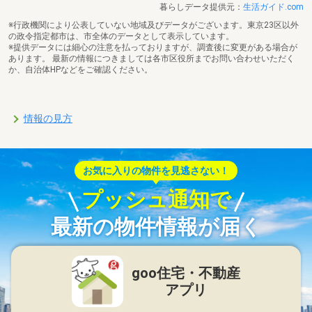
暮らしデータ提供元：
生活ガイド.com
※行政機関により公表していない地域及びデータがございます。東京23区以外
の政令指定都市は、市全体のデータとして表示しています。
※提供データには細心の注意を払っておりますが、調査後に変更がある場合が
あります。 最新の情報につきましては各市区役所までお問い合わせいただく
か、自治体HPなどをご確認ください。
情報の見方
お気に入りの物件を見逃さない！
プッシュ通知で
最新の物件情報が届く
goo住宅・不動産
アプリ