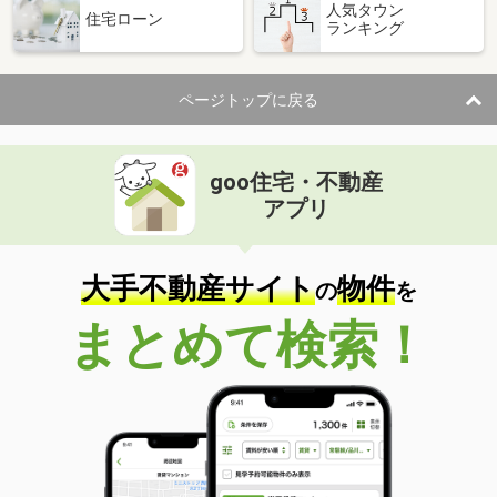
人気タウン
住宅ローン
ランキング
ページトップに戻る
goo住宅・不動産
アプリ
大手不動産サイト
物件
の
を
まとめて検索！