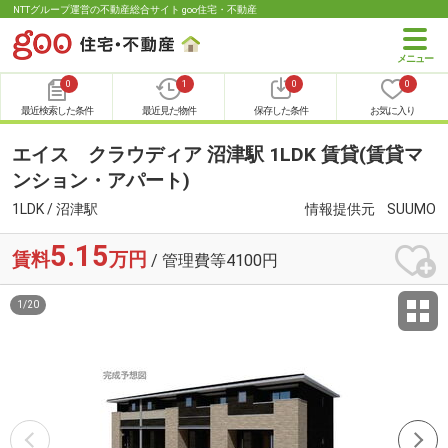
NTTグループ運営の不動産総合サイト goo住宅・不動産
0
1
0
0
最近検索した条件
最近見た物件
保存した条件
お気に入り
エイス クラウディア 沼津駅 1LDK 賃貸(賃貸マ
ンション・アパート)
1LDK / 沼津駅
情報提供元
SUUMO
5.15
賃料
万円
/ 管理費等4100円
1
/
20