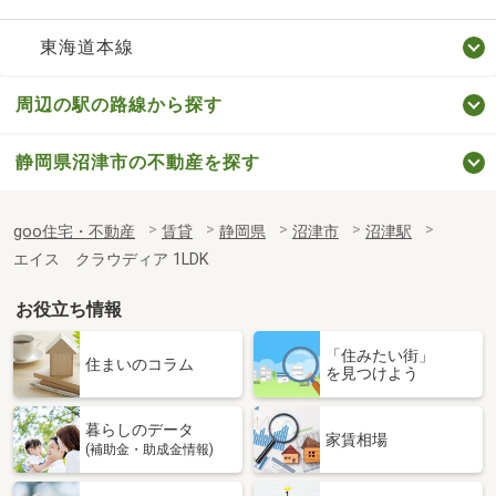
東海道本線
周辺の駅の路線から探す
静岡県沼津市の不動産を探す
goo住宅・不動産
賃貸
静岡県
沼津市
沼津駅
エイス クラウディア 1LDK
お役立ち情報
「住みたい街」
住まいのコラム
を見つけよう
暮らしのデータ
家賃相場
(補助金・助成金情報)