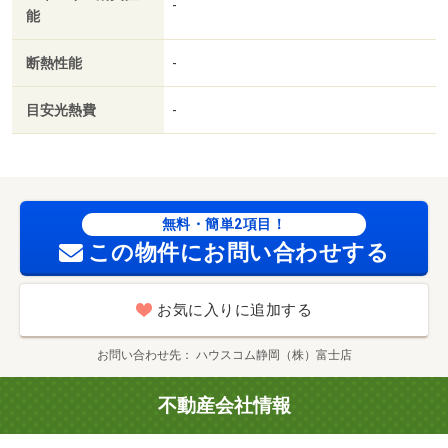
-
能
／浄水器／エアコン全室／浴室に窓／２４時間換気システ
ム／複層ガラス／クロゼット２ヶ所／人感照明センサー／
断熱性能
-
浴室未使用／トイレ未使用／クロゼット３ヶ所／未入居／
上階無し／平面駐車場／都市ガス／南面バルコニー／室内
目安光熱費
-
物干機／ＢＳ／高速ネット対応／年内入居可／ＩＴ重説
対応物件／初期費用カード決済可／家賃カード決済可／通
風良好／セブン－イレブン 沼津港店（コンビニ）まで３
４１ｍ／マックスバリュ 沼津南店（スーパー）まで７６
１ｍ／沼津下河原郵便局（郵便局）まで４４９ｍ／セブン‐
無料・簡単2項目！
イレブン 沼津本町店（コンビニ）まで１０９０ｍ／ジャ
この物件にお問い合わせする
ンボエンチョー 沼津店（ホームセンター）まで１８６２
ｍ／静岡銀行 沼津支店（銀行）まで１３９３ｍ
お気に入りに追加する
お問い合わせ先
ハウスコム静岡（株）富士店
不動産会社情報