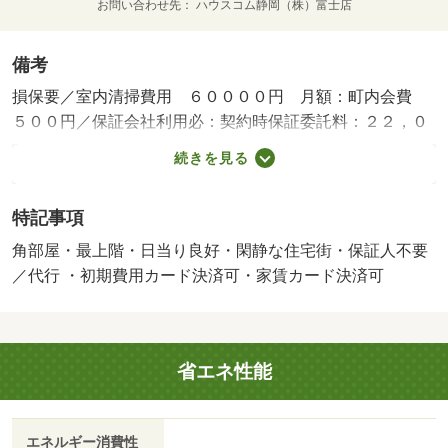
お問い合わせ先
ハウスコム静岡（株）富士店
備考
損保要／室内清掃費用 ６００００円 月額：町内会費
５００円／保証会社利用必：契約時保証委託料：２２，０
００円／月額保証委託料：賃料総額の２．２％又は５．
続きを見る
５％／火災保険要加入／更新事務手数料２２ ０００円／
ｒｕｕｍサポート（月額１９８０円、税込）が必要です。
特記事項
／鍵セット費３ ３００円／バストイレ別／バルコニー／
エアコン／クロゼット／フローリング／シャワー付洗面台
角部屋・最上階・日当り良好・閑静な住宅街・保証人不要
／ＴＶインターホン／浴室乾燥機／室内洗濯置／陽当り良
／代行 ・初期費用カード決済可・家賃カード決済可
好／シューズボックス／システムキッチン／追焚機能浴室
／角住戸／温水洗浄便座／洗面所独立／洗面化粧台／駐輪
場／宅配ボックス／閑静な住宅地／最上階／敷金不要／防
省エネ性能
犯カメラ／ＩＨクッキングヒーター／照明付／全居室収納
／オートバス／ウォークインクロゼット／保証人不要／単
身者相談／二人入居相談／全居室フローリング／玄関ホー
エネルギー消費性
ル／クッションフロア／エアコン２台／ネット使用料不要