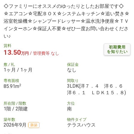
◇ファミリーにオススメのゆったりとしたお部屋です◇
☆エアコン☆宅配ＢＯＸ☆システムキッチン☆追い焚き☆
浴室乾燥機☆シャンプードレッサー☆温水洗浄便座☆ＴＶ
インターホン☆保証人不要☆ぜひ一度お問い合わせくださ
い♪
賃料
初期費用
13.50
を知りたい
/ 管理費等 なし
万円
敷 / 礼
保証金
1ヶ月 / 1ヶ月
なし
専有面積
間取り
2
3LDK(洋７．４ 洋６．６
85.91m
洋６．１ ＬＤＫ１５．８)
所在階 / 階数
方位
1階 / 2階建
南
築年数
物件タイプ
2026年9月
テラスハウス
新築