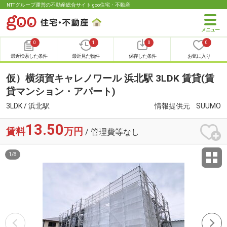
NTTグループ運営の不動産総合サイト goo住宅・不動産
0
1
0
0
最近検索した条件
最近見た物件
保存した条件
お気に入り
仮）横須賀キャレノワール 浜北駅 3LDK 賃貸(賃
貸マンション・アパート)
3LDK / 浜北駅
情報提供元
SUUMO
13.50
賃料
万円
/ 管理費等なし
1
/
8