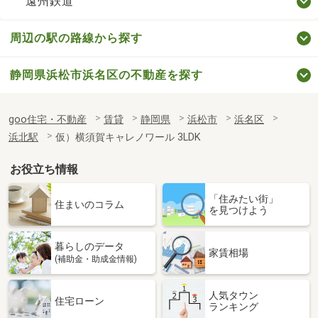
遠州鉄道
周辺の駅の路線から探す
静岡県浜松市浜名区の不動産を探す
goo住宅・不動産
賃貸
静岡県
浜松市
浜名区
浜北駅
仮）横須賀キャレノワール 3LDK
お役立ち情報
「住みたい街」
住まいのコラム
を見つけよう
暮らしのデータ
家賃相場
(補助金・助成金情報)
人気タウン
住宅ローン
ランキング