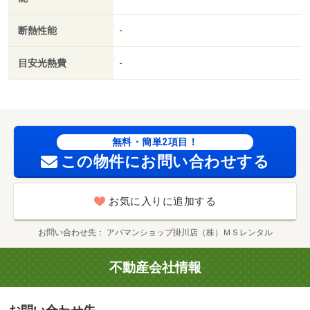
徒歩１０分以内／築５年以内／平面駐車場／ＬＤＫ１２畳
以上／全居室６畳以上／洗面所にドア／ＢＳ／礼金１ヶ月
断熱性能
-
／保証会社利用可／ＩＴ重説 対応物件／浜北郵便局郵便
集荷（郵便局）まで１８８ｍ／浜松磐田信用金庫美薗支店
目安光熱費
-
（銀行）まで１７９ｍ／やまとだに耳鼻咽喉科（病院）ま
で２０７ｍ／浜松市立北浜小学校（小学校）まで２７６ｍ
／マックスバリュ 浜北店（スーパー）まで３９２ｍ／ジ
ップドラッグシーズ浜北店（スーパー）まで４４３ｍ
無料・簡単2項目！
この物件にお問い合わせする
お気に入りに追加する
お問い合わせ先
アパマンショップ掛川店（株）ＭＳレンタル
不動産会社情報