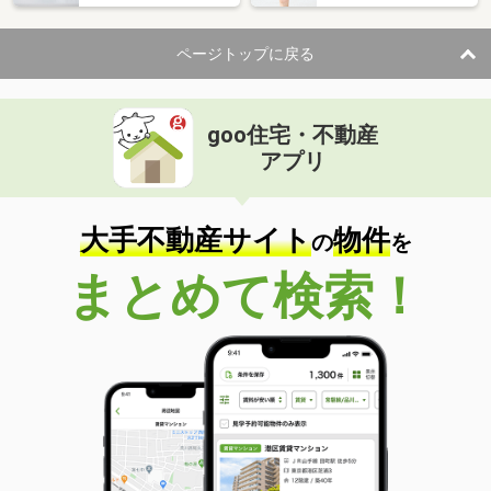
ページトップに戻る
goo住宅・不動産
アプリ
大手不動産サイト
物件
の
を
まとめて検索！