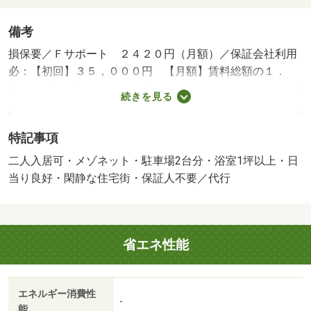
備考
損保要／Ｆサポート ２４２０円（月額）／保証会社利用
必：【初回】３５，０００円 【月額】賃料総額の１．
５％ 【更新】なし／二人入居可／子供可／駐２台可／保
続きを見る
証会社：オリコフォレントインシュア／バストイレ別／エ
アコン／クロゼット／フローリング／シャワー付洗面台／
特記事項
ＴＶインターホン／浴室乾燥機／室内洗濯置／陽当り良好
／シューズボックス／システムキッチン／南向き／追焚機
二人入居可・メゾネット・駐車場2台分・浴室1坪以上・日
能浴室／温水洗浄便座／脱衣所／洗面所独立／洗面化粧台
当り良好・閑静な住宅街・保証人不要／代行
／２口コンロ／宅配ボックス／ＣＡＴＶ／閑静な住宅地／
３口以上コンロ／対面式キッチン／駐車場１台無料／グリ
ル付／全居室洋室／保証人不要／駐車２台可／敷金１ヶ月
省エネ性能
／二人入居相談／全居室フローリング／ガスレンジ付／Ｌ
ＤＫ１５畳以上／メゾネット／駐車場２台無料／浴室に窓
／築２年以内／２４時間換気システム／築３年以内／浴室
エネルギー消費性
１坪以上／トイレ未使用／ウッドデッキ／２駅利用可／駅
-
能