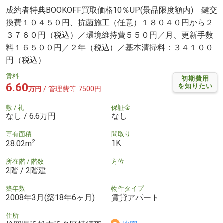
成約者特典BOOKOFF買取価格10％UP(景品限度額内) 鍵交
換費１０４５０円、抗菌施工（任意）１８０４０円から２
３７６０円（税込）／環境維持費５５０円／月、更新手数
料１６５００円／２年（税込）／基本清掃料：３４１００
円（税込）
賃料
初期費用
6.60
を知りたい
/ 管理費等 7500円
万円
敷 / 礼
保証金
なし / 6.6万円
なし
専有面積
間取り
2
1K
28.02m
所在階 / 階数
方位
2階 / 2階建
築年数
物件タイプ
2008年3月(築18年6ヶ月)
賃貸アパート
住所