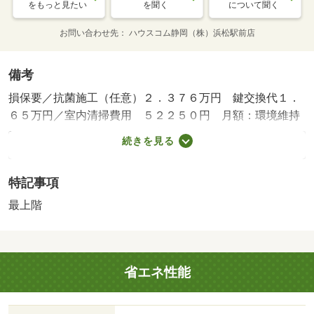
をもっと見たい
を聞く
について聞く
お問い合わせ先
ハウスコム静岡（株）浜松駅前店
備考
損保要／抗菌施工（任意）２．３７６万円 鍵交換代１．
６５万円／室内清掃費用 ５２２５０円 月額：環境維持
費 ５５０円／保証会社利用必：保証料：８８７９０円
続きを見る
（契約内容により１００～１２０％で変動有）※記載金額
は１２０％の場合／鍵交換費１０４５０円、抗菌施工（任
特記事項
意）１８０４０円から２３７６０円（税込）／環境維持費
５５０円／月、更新手数料１６５００円／２年（税込）／
最上階
基本清掃料：３４１００円（税込）／バストイレ別／エア
コン／ＴＶインターホン／室内洗濯置／温水洗浄便座／光
ファイバー／最上階／電気コンロ／仲介手数料不要／家電
省エネ性能
付／家具付／駅徒歩１０分以内／浜松市立北浜小学校（小
学校）まで３７ｍ／マックスバリュ浜北店（スーパー）ま
で３５４ｍ／ウエルシア 浜松浜北店（ドラッグストア）