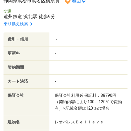
静岡県浜松市浜名区横須賀
地図
交通
遠州鉄道 浜北駅 徒歩9分
乗り換え検索
敷引・償却
-
更新料
-
契約期間
カード決済
-
保証会社
保証会社利用必 保証料：88790円
（契約内容により100～120％で変動
有）※記載金額は120％の場合
建物名
レオパレスＢｅｌｉｅｖｅ