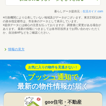
暮らしデータ提供元：
生活ガイド.com
※行政機関により公表していない地域及びデータがございます。東京23区以外
の政令指定都市は、市全体のデータとして表示しています。
※提供データには細心の注意を払っておりますが、調査後に変更がある場合が
あります。 最新の情報につきましては各市区役所までお問い合わせいただく
か、自治体HPなどをご確認ください。
情報の見方
お気に入りの物件を見逃さない！
プッシュ通知で
最新の物件情報が届く
goo住宅・不動産