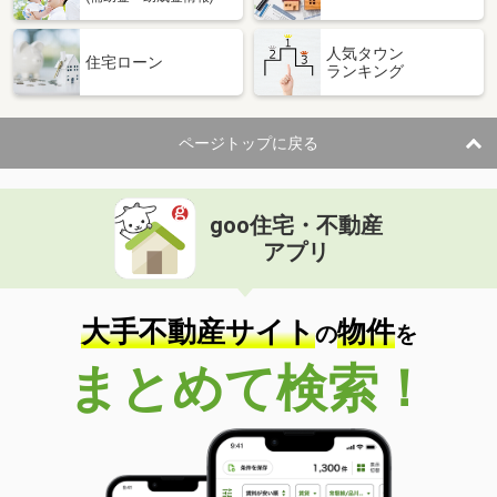
人気タウン
住宅ローン
ランキング
ページトップに戻る
goo住宅・不動産
アプリ
大手不動産サイト
物件
の
を
まとめて検索！