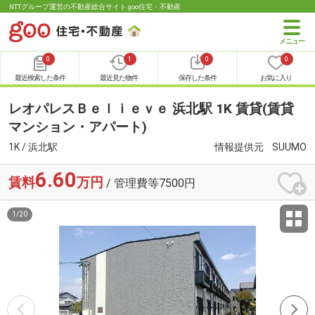
NTTグループ運営の不動産総合サイト goo住宅・不動産
0
1
0
0
最近検索した条件
最近見た物件
保存した条件
お気に入り
レオパレスＢｅｌｉｅｖｅ 浜北駅 1K 賃貸(賃貸
マンション・アパート)
1K / 浜北駅
情報提供元
SUUMO
6.60
賃料
万円
/ 管理費等7500円
1
/
20