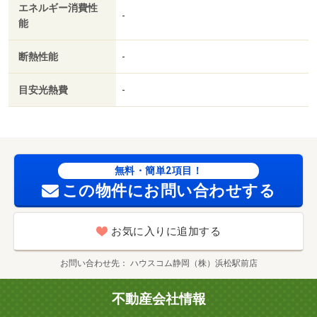
エネルギー消費性
まで５３５ｍ／磐田信用金庫 浜北支店（銀行）まで１９
-
能
５ｍ／浜北郵便局（郵便局）まで３５１ｍ／浜松市立北浜
南小学校（小学校）まで１０３９ｍ/賃貸戸数:20戸
断熱性能
-
目安光熱費
-
無料・簡単2項目！
この物件にお問い合わせする
お気に入りに追加する
お問い合わせ先
ハウスコム静岡（株）浜松駅前店
不動産会社情報