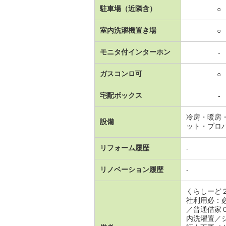
駐車場（近隣含）
○
室内洗濯機置き場
○
モニタ付インターホン
-
ガスコンロ可
○
宅配ボックス
-
冷房・暖房
設備
ット・プロ
リフォーム履歴
-
リノベーション履歴
-
くらしーど
社利用必：
／普通借家
内洗濯置／