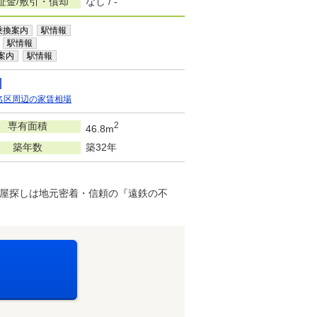
証金/敷引・償却
なし / -
乗換案内
駅情報
駅情報
案内
駅情報
名区周辺の家賃相場
専有面積
2
46.8m
築年数
築32年
屋探しは地元密着・信頼の『遠鉄の不