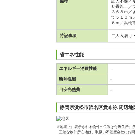
備考
証人不要／
６畳以上／
３６８ｍ／
で５１０ｍ
６ｍ／浜松
特記事項
二人入居可
省エネ性能
エネルギー消費性能
-
断熱性能
-
目安光熱費
-
静岡県浜松市浜名区貴布祢 周辺地
※地図上に表示される物件の位置は付近住所に
正確な物件所在地は、取扱い不動産会社にお問