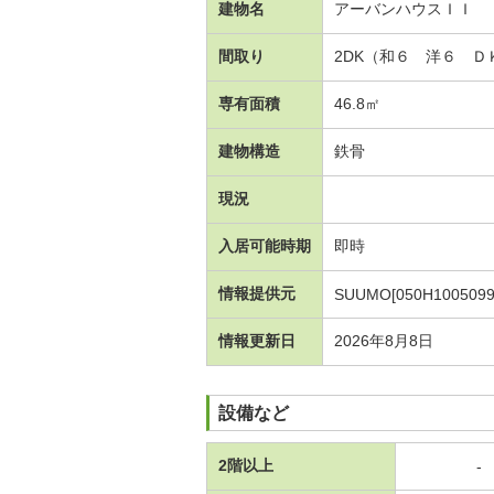
建物名
アーバンハウスＩＩ
間取り
2DK（和６ 洋６ Ｄ
専有面積
46.8㎡
建物構造
鉄骨
現況
入居可能時期
即時
情報提供元
SUUMO[050H1005099
情報更新日
2026年8月8日
設備など
2階以上
-