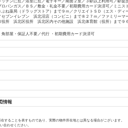
キッチンに窓／浴室に窓／電子キー／南面２室／３駅以上利用可／駅徒
プロパンガス／ＢＳ／敷金・礼金不要／初期費用カード決済可／ミニス
きぶね薬局（ドラッグストア）まで９ｍ／クリエイトＳＤ（エス・ディ
／セブンイレブン 浜北沼店（コンビニ）まで８２７ｍ／ファミリーマ
市役所 浜北区役所 浜北区内その他施設 浜北体育館（役所）まで９６
・角部屋・保証人不要／代行 ・初期費用カード決済可
図情報
所在することを表すものであり、実際の物件所在地とは異なる場合がございます。
い合わせください。