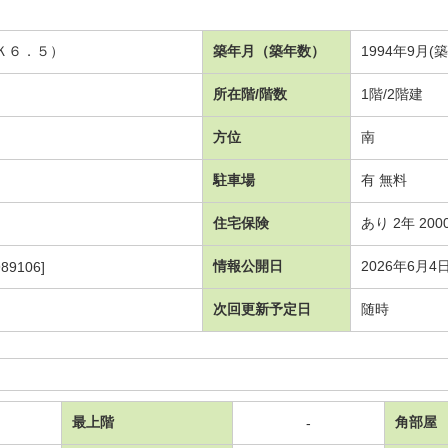
Ｋ６．５）
築年月（築年数）
1994年9月(築
所在階/階数
1階/2階建
方位
南
駐車場
有 無料
住宅保険
あり 2年 200
情報公開日
2026年6月4
89106]
次回更新予定日
随時
最上階
角部屋
-