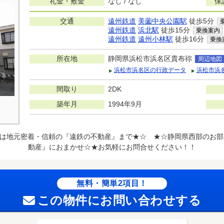
礼金・敷金
なし / なし
保
交通
遠州鉄道
美薗中央公園駅
徒歩5分
遠州鉄道
浜北駅
徒歩15分
乗換案内
遠州鉄道
遠州小林駅
徒歩16分
乗換
所在地
静岡県浜松市浜名区貴布祢
周辺地図
浜松市浜名区の行政データ
浜松市浜
間取り
2DK
築年月
1994年9月
は地元密着・信頼の『遠鉄の不動産』まで★☆ ★☆静岡県西部のお部
動産』におまかせ☆★お気軽にお問合せください！！
無料・簡単2項目！
この物件にお問い合わせする