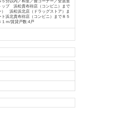
歩５分以内／和室／畳コーナー／全居室
トップ 浜松貴布祢店（コンビニ）まで
ー） 浜松浜北店（ドラッグストア）ま
ート浜北貴布祢店（コンビニ）まで８５
１ｍ/賃貸戸数:4戸