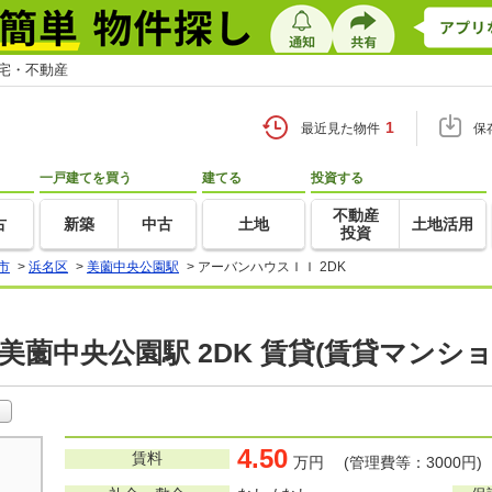
住宅・不動産
1
最近見た物件
保
一戸建てを買う
建てる
投資する
不動産
古
新築
中古
土地
土地活用
投資
市
>
浜名区
>
美薗中央公園駅
>
アーバンハウスＩＩ 2DK
美薗中央公園駅 2DK 賃貸(賃貸マンシ
4.50
賃料
万円 (管理費等：3000円)