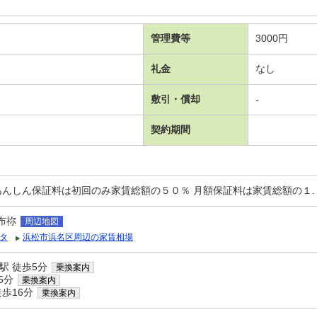
管理費等
3000円
礼金
なし
敷引・償却
-
契約期間
あんしん保証料は初回のみ家賃総額の５０％ 月額保証料は家賃総額の１.
布祢
周辺地図
タ
浜松市浜名区周辺の家賃相場
駅 徒歩5分
乗換案内
5分
乗換案内
歩16分
乗換案内