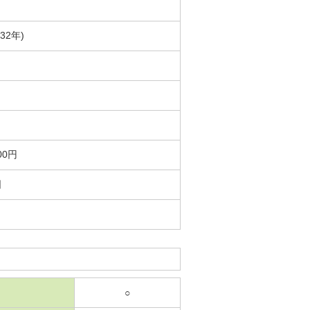
32年)
00円
日
○