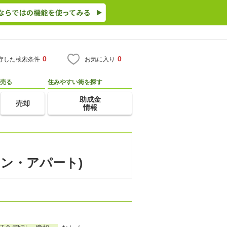
0
0
存した検索条件
お気に入り
売る
住みやすい街を探す
助成金
売却
情報
ョン・アパート)