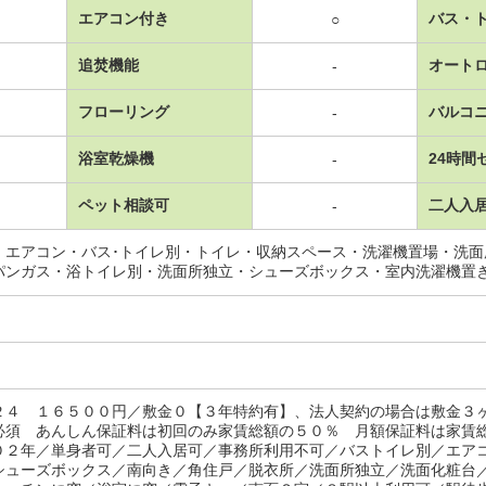
エアコン付き
バス・
○
追焚機能
オート
-
フローリング
バルコ
-
浴室乾燥機
24時間
-
ペット相談可
二人入
-
・エアコン・バス･トイレ別・トイレ・収納スペース・洗濯機置場・洗
パンガス・浴トイレ別・洗面所独立・シューズボックス・室内洗濯機置
２４ １６５００円／敷金０【３年特約有】、法人契約の場合は敷金３
必須 あんしん保証料は初回のみ家賃総額の５０％ 月額保証料は家賃
０２年／単身者可／二人入居可／事務所利用不可／バストイレ別／エア
シューズボックス／南向き／角住戸／脱衣所／洗面所独立／洗面化粧台