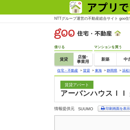
NTTグループ運営の不動産総合サイト goo
借りる
マンションを買う
店舗･
賃貸
新築
中
事業用
住宅・不動産
>
賃貸
>
東海
>
静岡県
>
浜松
賃貸アパート
アーバンハウスＩＩ 
情報提供元
SUUMO
印刷画面を表示