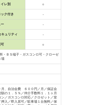
トイレ別
○
ロック付き
-
ニー
-
セキュリティ
-
居可
○
面所・ＢＳ端子・ガスコンロ可・クローゼ
き場
ヶ月、自治会費 ６００円／月／保証会
総額の１．５％／仲介手数料１．１ヶ月
コン／ガスコンロ対応／クロゼット／室
／押入／即入居可／駐車場１台無料／保