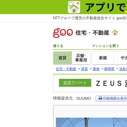
NTTグループ運営の不動産総合サイト goo
借りる
マンションを買う
店舗･
賃貸
新築
中
事業用
住宅・不動産
>
賃貸
>
東海
>
静岡県
>
浜松
ＺＥＵＳ 
賃貸アパート
情報提供元
SUUMO
印刷画面を表示