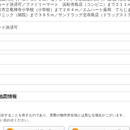
カード決済可／ファミリーマート 浜松寺島店（コンビニ）まで２１１
松市立竜禅寺小学校（小学校）まで２６４ｍ／エムハート薬局 てらじ
リニック（病院）まで３９５ｍ／サンドラッグ北寺島店（ドラッグストア
ード決済可
地図情報
所在することを表すものであり、実際の物件所在地とは異なる場合がございます。
い合わせください。