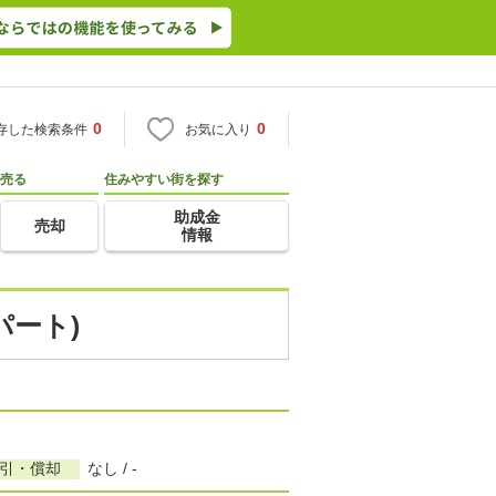
0
0
存した検索条件
お気に入り
売る
住みやすい街を探す
助成金
売却
情報
パート)
敷引・償却
なし / -