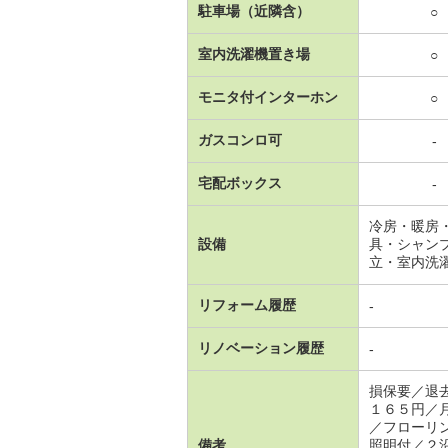
駐車場（近隣含）
○
室内洗濯機置き場
○
モニタ付インターホン
○
ガスコンロ可
-
宅配ボックス
-
冷房・暖房
設備
具・シャン
立・室内洗
リフォーム履歴
-
リノベーション履歴
-
損保要／退
１６５円／
／フローリ
備考
照明付／２