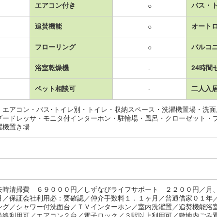
エアコン付き
バス・
○
追焚機能
オート
○
フローリング
バルコ
○
浴室乾燥機
24時間
-
ペット相談可
二人入
-
・エアコン・バス･トイレ別・トイレ・収納スペース・洗濯機置場・洗
プードレッサ・モニタ付インターホン・駐輪場・風呂・クローゼット・
濯機置き場
去時清掃費 ６９０００円／しずなびライフサポート ２２００円／
月／保証会社利用必：要確認／仲介手数料１．１ヶ月／普通借家０１年
ング／シャワー付洗面台／ＴＶインターホン／室内洗濯置／追焚機能浴
沿線利用可／エアコン２台／電子ロック／３駅以上利用可／敷地内ごみ