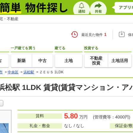
住宅・不動産
1
最近見た物件
保
一戸建てを買う
建てる
投資する
不動産
古
新築
中古
土地
土地活用
投資
市
>
中央区
>
浜松駅
>
ＺＥＵＳ 1LDK
浜松駅 1LDK 賃貸(賃貸マンション・ア
5.80
賃料
万円 (管理費等：4000円)
礼金・敷金
なし / なし
保証金/