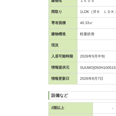
建物名
ＺＥＵＳ
間取り
1LDK（洋６ ＬＤＫ
専有面積
40.33㎡
建物構造
軽量鉄骨
現況
入居可能時期
2026年9月中旬
情報提供元
SUUMO[050H100515
情報更新日
2026年8月7日
設備など
2階以上
-