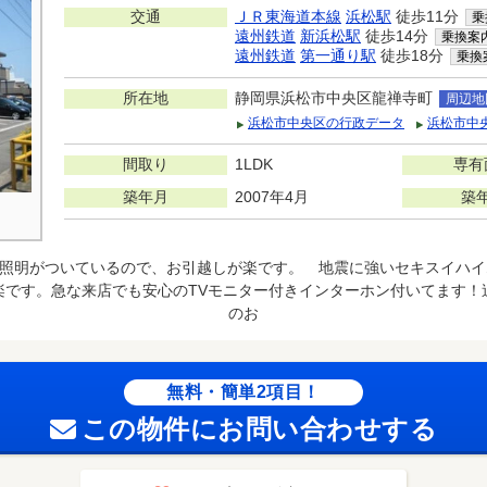
交通
ＪＲ東海道本線
浜松駅
徒歩11分
乗
遠州鉄道
新浜松駅
徒歩14分
乗換案
遠州鉄道
第一通り駅
徒歩18分
乗換
所在地
静岡県浜松市中央区龍禅寺町
周辺地
浜松市中央区の行政データ
浜松市中
間取り
1LDK
専有
築年月
2007年4月
築
・照明がついているので、お引越しが楽です。 地震に強いセキスイハイ
楽です。急な来店でも安心のTVモニター付きインターホン付いてます！
のお
無料・簡単2項目！
この物件にお問い合わせする