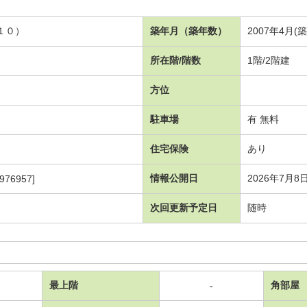
１０）
築年月（築年数）
2007年4月(
所在階/階数
1階/2階建
方位
駐車場
有 無料
住宅保険
あり
情報公開日
2026年7月8
976957]
次回更新予定日
随時
最上階
角部屋
-