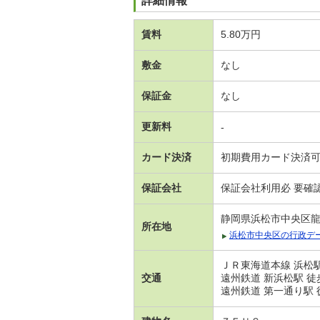
詳細情報
賃料
5.80万円
敷金
なし
保証金
なし
更新料
-
カード決済
初期費用カード決済
保証会社
保証会社利用必 要確
静岡県浜松市中央区
所在地
浜松市中央区の行政デ
ＪＲ東海道本線 浜松駅
交通
遠州鉄道 新浜松駅 徒
遠州鉄道 第一通り駅 