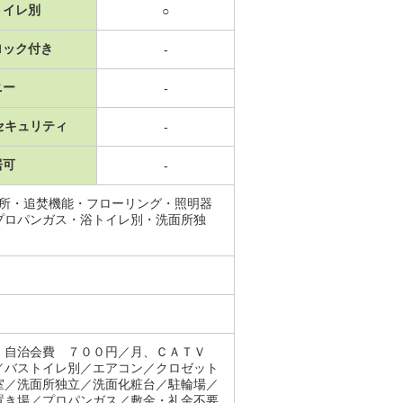
トイレ別
○
ロック付き
-
ニー
-
セキュリティ
-
居可
-
面所・追焚機能・フローリング・照明器
プロパンガス・浴トイレ別・洗面所独
月、自治会費 ７００円／月、ＣＡＴＶ
／バストイレ別／エアコン／クロゼット
室／洗面所独立／洗面化粧台／駐輪場／
置き場／プロパンガス／敷金・礼金不要