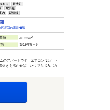
換案内
駅情報
内
駅情報
案内
駅情報
図
央区周辺の家賃相場
面積
2
40.33m
年数
築19年5ヶ月
ムのアパートです！エアコン(2台）・
追炊きを沸かせば、いつでもポカポカ